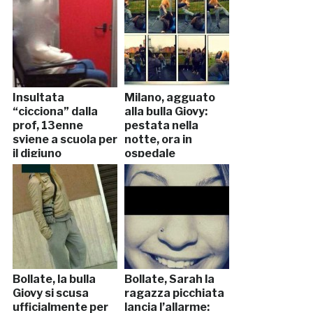
Insultata
Milano, agguato
“cicciona” dalla
alla bulla Giovy:
prof, 13enne
pestata nella
sviene a scuola per
notte, ora in
il digiuno
ospedale
Bollate, la bulla
Bollate, Sarah la
Giovy si scusa
ragazza picchiata
ufficialmente per
lancia l’allarme: