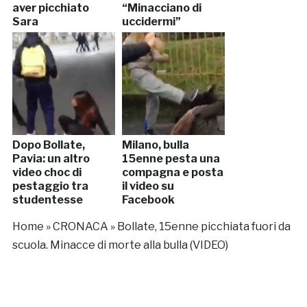
aver picchiato
“Minacciano di
Sara
uccidermi”
Dopo Bollate,
Milano, bulla
Pavia: un altro
15enne pesta una
video choc di
compagna e posta
pestaggio tra
il video su
studentesse
Facebook
Home
»
CRONACA
»
Bollate, 15enne picchiata fuori da
scuola. Minacce di morte alla bulla (VIDEO)