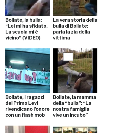
Bollate, la bulla:
La vera storia della
“Lei mi ha sfidato.
bulla di Bollate:
La scuola mi è
parla la zia della
vicino” (VIDEO)
vittima
Bollate, i ragazzi
Bollate, la mamma
del Primo Levi
della “bulla”: “La
rivendicano l’onore
nostra famiglia
con un flash mob
vive un incubo”