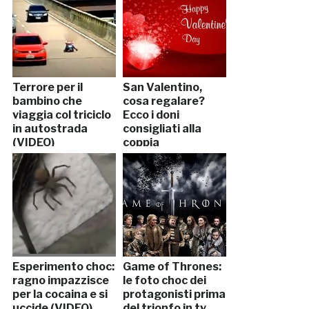
Terrore per il
San Valentino,
bambino che
cosa regalare?
viaggia col triciclo
Ecco i doni
in autostrada
consigliati alla
(VIDEO)
coppia
Esperimento choc:
Game of Thrones:
ragno impazzisce
le foto choc dei
per la cocaina e si
protagonisti prima
uccide (VIDEO)
del trionfo in tv