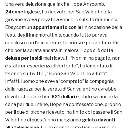
Una vera delusione quella che Hope Anscomb,
24enne
inglese, ha ricevuto per San Valentino: la
giovane aveva provato a vendere sul sito di annunci
Ebay.com un
appuntamento con lei
in occasione della
festa degli innamorati, ma, quando tutto pareva
concluso con l’acquirente, lui non si è presentato. Più
che per la serata andata in malora, Hope si è detta
delusa per i soldi
mai ricevuti: “Non mi ha pagato, non
è stata un’esperienza divertente”, ha lamentato la
24enne su Twitter, “Buon San Valentino a tutti”.
Infatti, l’uomo che aveva “comprato” la compagnia
della ragazza per la serata di San valentino avrebbe
dovuto sborsare ben
621 dollari
e, chi lo sa, anche la
cena per due. Infine, Hope ha confessato che, proprio
per il due di picche ricevuto, ha finito col passare il San
Valentino di quest’anno mangiando
gelato davanti
alla televisione
. Lui, lo sconosciuto Don Giovanni, si