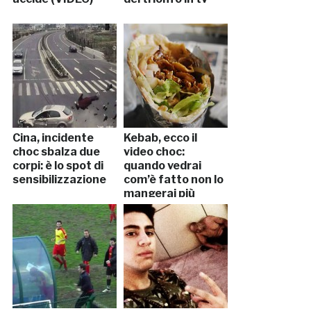
Cina, incidente
Kebab, ecco il
choc sbalza due
video choc:
corpi: è lo spot di
quando vedrai
sensibilizzazione
com’è fatto non lo
mangerai più