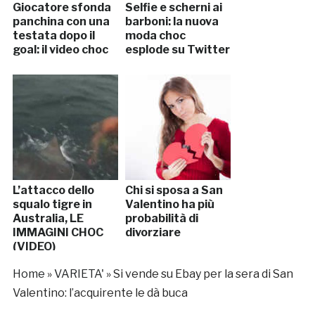
Giocatore sfonda
Selfie e scherni ai
panchina con una
barboni: la nuova
testata dopo il
moda choc
goal: il video choc
esplode su Twitter
L’attacco dello
Chi si sposa a San
squalo tigre in
Valentino ha più
Australia, LE
probabilità di
IMMAGINI CHOC
divorziare
(VIDEO)
Home
»
VARIETA'
»
Si vende su Ebay per la sera di San
Valentino: l’acquirente le dà buca