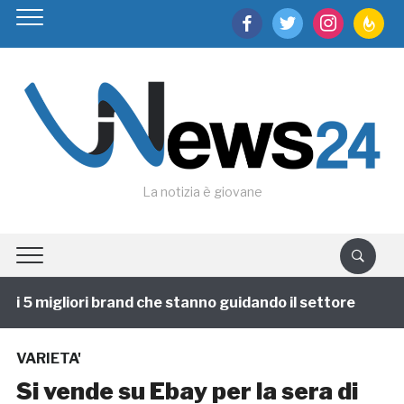
facebook
twitter
instagram
feedburn
La notizia è giovane
i 5 migliori brand che stanno guidando il settore
1 a
VARIETA'
Si vende su Ebay per la sera di