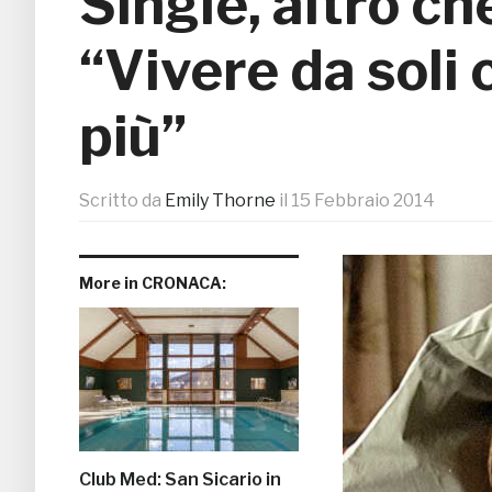
Single, altro che
“Vivere da soli 
più”
Scritto da
Emily Thorne
il
15 Febbraio 2014
More in CRONACA:
Club Med: San Sicario in