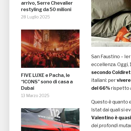
arrivo, Serre Chevalier
restyling da 50 milioni
28 Luglio 2025
San Faustino – Ier
eccellenza. Oggi, 
secondo Coldiret
FIVE LUXE e Pacha, le
italiani: per
vivere
“ICONS” sono di casa a
Dubai
del 66%
rispetto 
13 Marzo 2025
Questo è quanto em
Istat dai quali si 
Valentino è quasi 
dei profondi mutame