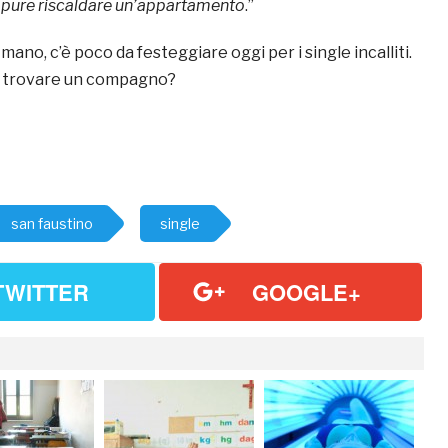
e pure riscaldare un’appartamento
.”
mano, c’è poco da festeggiare oggi per i single incalliti.
di trovare un compagno?
san faustino
single
TWITTER
GOOGLE+