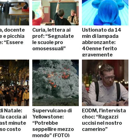
a, docente
Curia, lettera ai
Ustionato da 14
 e picchia
prof: “Segnalate
min di lampada
: “Essere
le scuole pro
abbronzante:
omosessuali”
40enne ferito
gravemente
 di Natale:
Supervulcano di
EODM, l’intervista
la caccia ai
Yellowstone:
choc: “Ragazzi
last minute
“Potrebbe
uccisi nel nostro
sso costo
seppellire mezzo
camerino”
mondo” (FOTO)