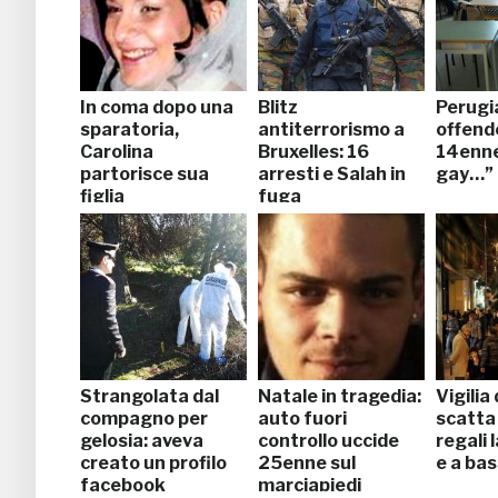
In coma dopo una
Blitz
Perugi
sparatoria,
antiterrorismo a
offende
Carolina
Bruxelles: 16
14enne
partorisce sua
arresti e Salah in
gay…”
figlia
fuga
Strangolata dal
Natale in tragedia:
Vigilia
compagno per
auto fuori
scatta 
gelosia: aveva
controllo uccide
regali 
creato un profilo
25enne sul
e a ba
facebook
marciapiedi