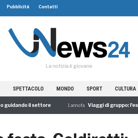
Pubblicità
Contatti
La notizia è giovane
SPETTACOLO
MONDO
SPORT
CULTURA
dando il settore
Viaggi di gruppo: l’esperi
1 annofa