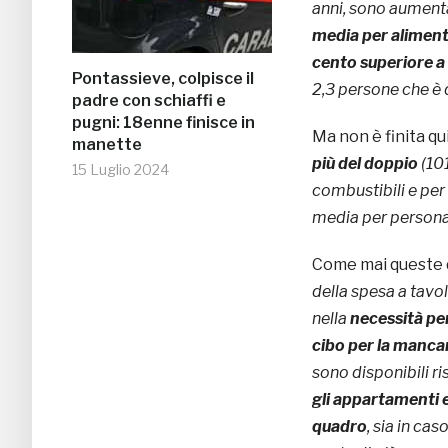
anni, sono aumentat
media per alimenta
cento superiore a
Pontassieve, colpisce il
2,3 persone che è 
padre con schiaffi e
pugni: 18enne finisce in
Ma non è finita qui
manette
più del doppio
(10
15 Luglio 2024
combustibili e per 
media per persona 
Come mai queste d
della spesa a tavo
nella
necessità per
cibo per la manca
sono disponibili ris
gli appartamenti e
quadro
, sia in ca