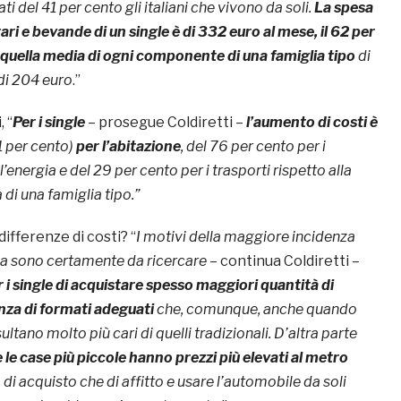
i del 41 per cento gli italiani che vivono da soli.
La spesa
ri e bevande di un single è di 332 euro al mese, il 62 per
 quella media di ogni componente di una famiglia tipo
di
di 204 euro
.”
, “
Per i single
– prosegue Coldiretti –
l’aumento di costi è
1 per cento)
per l’abitazione
, del 76 per cento per i
l’energia e del 29 per cento per i trasporti rispetto alla
di una famiglia tipo.”
ifferenze di costi? “
I motivi della maggiore incidenza
la sono certamente da ricercare
– continua Coldiretti –
 i single di acquistare spesso maggiori quantità di
nza di formati adeguati
che, comunque, anche quando
ultano molto più cari di quelli tradizionali. D’altra parte
 le case più piccole hanno prezzi più elevati al metro
so di acquisto che di affitto e usare l’automobile da soli