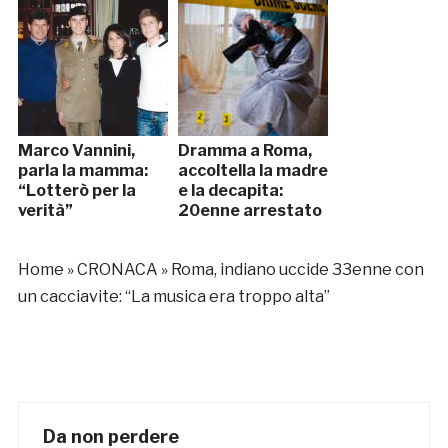
Marco Vannini,
Dramma a Roma,
parla la mamma:
accoltella la madre
“Lotterò per la
e la decapita:
verità”
20enne arrestato
Home
»
CRONACA
»
Roma, indiano uccide 33enne con
un cacciavite: “La musica era troppo alta”
Da non perdere