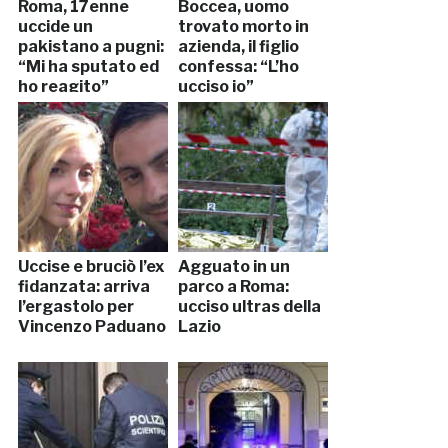
Roma, 17enne
Boccea, uomo
uccide un
trovato morto in
pakistano a pugni:
azienda, il figlio
“Mi ha sputato ed
confessa: “L’ho
ho reagito”
ucciso io”
Uccise e bruciò l’ex
Agguato in un
fidanzata: arriva
parco a Roma:
l’ergastolo per
ucciso ultras della
Vincenzo Paduano
Lazio