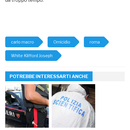
da troppo tempo.
carlo macro
Omicidio
roma
White Klifford Joseph
POTREBBE INTERESSARTI ANCHE