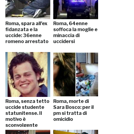
Roma, spara all’ex
Roma, 64enne
fidanzata e la
soffoca la moglie e
uccide: 36enne
minaccia di
romeno arrestato
uccidersi
Roma, senza tetto
Roma, morte di
uccide studente
Sara Bosco: per il
statunitense. Il
pm si tratta di
motivo è
omicidio
sconvolgente