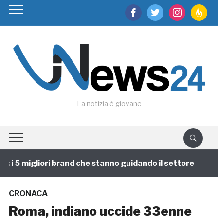
facebook
twitter
instagram
feedburn
La notizia è giovane
 i 5 migliori brand che stanno guidando il settore
1 
CRONACA
Roma, indiano uccide 33enne