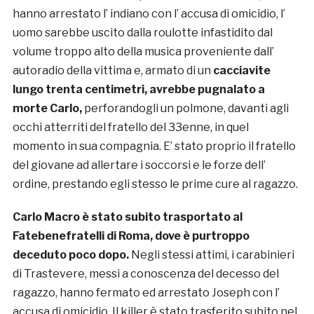
hanno arrestato l’ indiano con l’ accusa di omicidio, l’
uomo sarebbe uscito dalla roulotte infastidito dal
volume troppo alto della musica proveniente dall’
autoradio della vittima e, armato di un
cacciavite
lungo trenta centimetri, avrebbe pugnalato a
morte Carlo,
perforandogli un polmone, davanti agli
occhi atterriti del fratello del 33enne, in quel
momento in sua compagnia. E’ stato proprio il fratello
del giovane ad allertare i soccorsi e le forze dell’
ordine, prestando egli stesso le prime cure al ragazzo.
Carlo Macro è stato subito trasportato al
Fatebenefratelli di Roma, dove è purtroppo
deceduto poco dopo.
Negli stessi attimi, i carabinieri
di Trastevere, messi a conoscenza del decesso del
ragazzo, hanno fermato ed arrestato Joseph con l’
accusa di omicidio. Il killer è stato trasferito subito nel