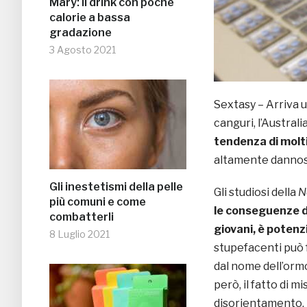
Mary: il drink con poche
calorie a bassa
gradazione
3 Agosto 2021
Sextasy – Arriva 
canguri, l’Australia
tendenza di molti
altamente dannoso
Gli inestetismi della pelle
Gli studiosi della
N
più comuni e come
le conseguenze di
combatterli
giovani, è potenz
8 Luglio 2021
stupefacenti può 
dal nome dell’orm
però, il fatto di 
disorientamento, 