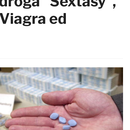
 droga “Sextasy”,
 Viagra ed