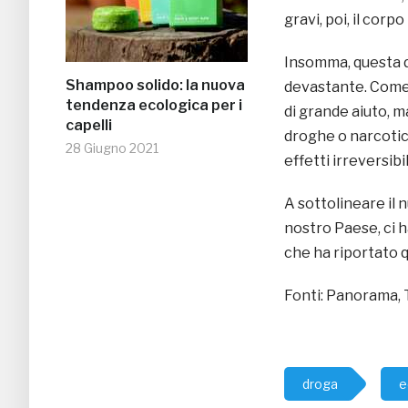
gravi, poi, il corp
Insomma, questa 
Shampoo solido: la nuova
devastante. Come 
tendenza ecologica per i
di grande aiuto, m
capelli
droghe o narcotici
28 Giugno 2021
effetti irreversibi
A sottolineare il
nostro Paese, ci 
che ha riportato 
Fonti: Panorama
droga
e