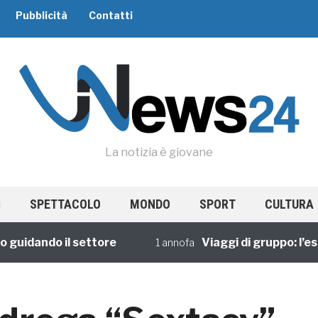
Pubblicità
Contatti
La notizia è giovane
SPETTACOLO
MONDO
SPORT
CULTURA
dando il settore
Viaggi di gruppo: l’esperi
1 annofa