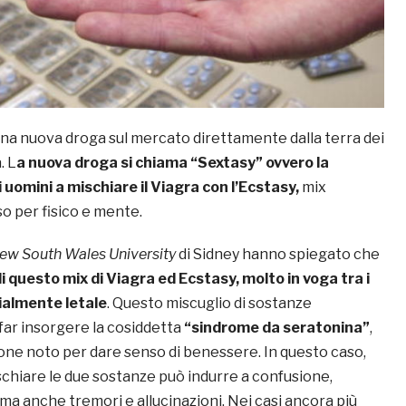
una nuova droga sul mercato direttamente dalla terra dei
. L
a nuova droga si chiama “Sextasy” ovvero la
 uomini a mischiare il Viagra con l’Ecstasy,
mix
 per fisico e mente.
ew South Wales University
di Sidney hanno spiegato che
 questo mix di Viagra ed Ecstasy, molto in voga tra i
ialmente letale
. Questo miscuglio di sostanze
far insorgere la cosiddetta
“sindrome da seratonina”
,
one noto per dare senso di benessere. In questo caso,
mischiare le due sostanze può indurre a confusione,
ma anche tremori e allucinazioni. Nei casi ancora più