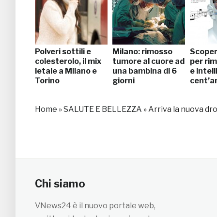
Polveri sottili e
Milano: rimosso
Scoper
colesterolo, il mix
tumore al cuore ad
per rim
letale a Milano e
una bambina di 6
e intell
Torino
giorni
cent’a
Home
»
SALUTE E BELLEZZA
»
Arriva la nuova dro
Chi siamo
VNews24 è il nuovo portale web,