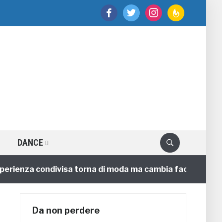
facebook
twitter
instagram
feedburner
DANCE
enza condivisa torna di moda ma cambia faccia
4 ann
Da non perdere