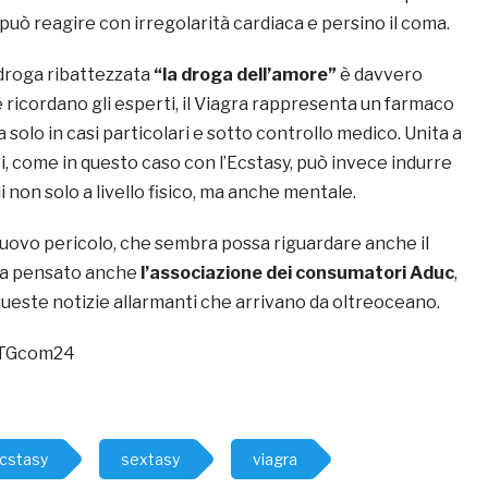
o può reagire con irregolarità cardiaca e persino il coma.
droga ribattezzata
“la droga dell’amore”
è davvero
ricordano gli esperti, il Viagra rappresenta un farmaco
a solo in casi particolari e sotto controllo medico. Unita a
, come in questo caso con l’Ecstasy, può invece indurre
li non solo a livello fisico, ma anche mentale.
 nuovo pericolo, che sembra possa riguardare anche il
ha pensato anche
l’associazione dei consumatori Aduc
,
queste notizie allarmanti che arrivano da oltreoceano.
, TGcom24
cstasy
sextasy
viagra