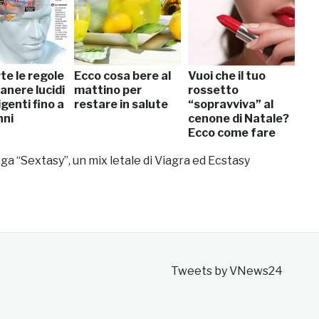
te le regole
Ecco cosa bere al
Vuoi che il tuo
anere lucidi
mattino per
rossetto
igenti fino a
restare in salute
“sopravviva” al
nni
cenone di Natale?
Ecco come fare
ga “Sextasy”, un mix letale di Viagra ed Ecstasy
Tweets by VNews24