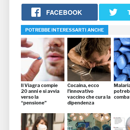
FACEBOOK
POTREBBE INTERESSARTI ANCHE
Il Viagra compie
Cocaina, ecco
Malaria
20 anni e si avvia
l’innovativo
potreb
verso la
vaccino che cura la
combat
“pensione”
dipendenza