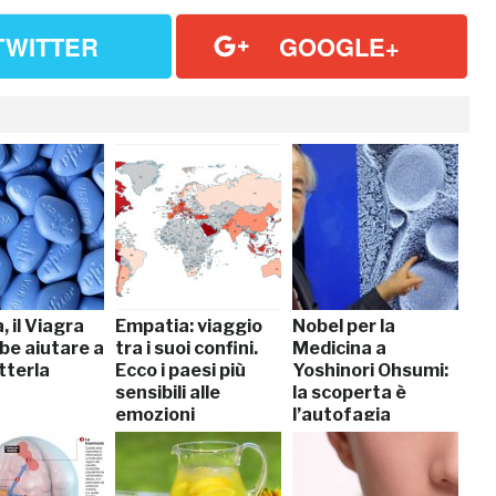
TWITTER
GOOGLE+
, il Viagra
Empatia: viaggio
Nobel per la
be aiutare a
tra i suoi confini.
Medicina a
terla
Ecco i paesi più
Yoshinori Ohsumi:
sensibili alle
la scoperta è
emozioni
l’autofagia