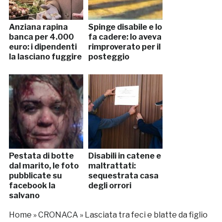
Anziana rapina
Spinge disabile e lo
banca per 4.000
fa cadere: lo aveva
euro: i dipendenti
rimproverato per il
la lasciano fuggire
posteggio
Pestata di botte
Disabili in catene e
dal marito, le foto
maltrattati:
pubblicate su
sequestrata casa
facebook la
degli orrori
salvano
Home
»
CRONACA
»
Lasciata tra feci e blatte da figlio