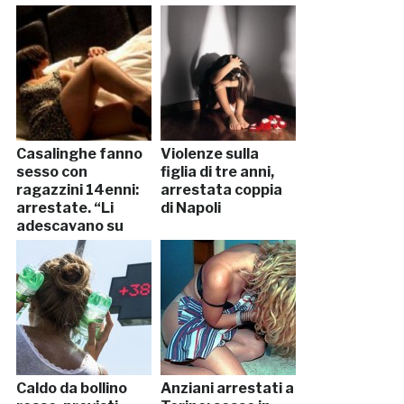
Casalinghe fanno
Violenze sulla
sesso con
figlia di tre anni,
ragazzini 14enni:
arrestata coppia
arrestate. “Li
di Napoli
adescavano su
Facebook”
Caldo da bollino
Anziani arrestati a