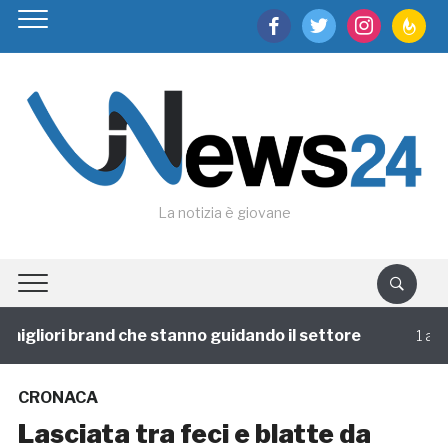
facebook
twitter
instagram
feedburn
La notizia è giovane
igliori brand che stanno guidando il settore
1 annofa
CRONACA
Lasciata tra feci e blatte da