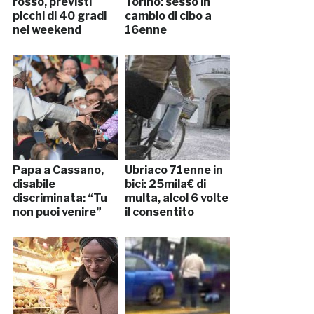
rosso, previsti
Torino: sesso in
picchi di 40 gradi
cambio di cibo a
nel weekend
16enne
Papa a Cassano,
Ubriaco 71enne in
disabile
bici: 25mila€ di
discriminata: “Tu
multa, alcol 6 volte
non puoi venire”
il consentito