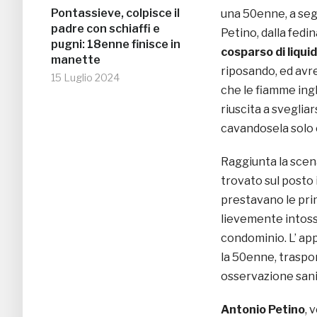
Pontassieve, colpisce il
una 50enne, a seg
padre con schiaffi e
Petino, dalla fedin
pugni: 18enne finisce in
cosparso di liqui
manette
riposando, ed avr
15 Luglio 2024
che le fiamme ingh
riuscita a svegliar
cavandosela solo 
Raggiunta la scena 
trovato sul posto 
prestavano le prime
lievemente intossi
condominio. L’ ap
la 50enne, traspo
osservazione sani
Antonio Petino
, 