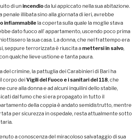
uito di un
incendio
da lui appiccato nella sua abitazione.
a penale illibata sino alla giornata di ieri, avrebbe
do infiammabile
la coperta sulla quale la moglie stava
ebbe dato fuoco all’ appartamento, uscendo poco prima
iottissero la sua casa. La donna, che nel frattempo era
si, seppure terrorizzata è riuscita a
mettersi in salvo
,
con qualche lieve ustione e tanta paura.
del crimine, la pattuglia dei Carabinieri di Bari ha
il corpo dei
Vigili del Fuoco e i sanitari del 118
, che
 cure alla donna e ad alcuni inquilini dello stabile,
cati dal fumo che si era propagato in tutto il
partamento della coppia è andato semidistrutto, mentre
rtata per sicurezza in ospedale, resta attualmente sotto
taria.
venuto a conoscenza del miracoloso salvataggio di sua