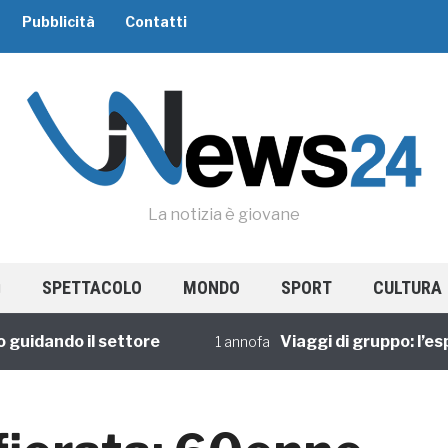
Pubblicità
Contatti
La notizia è giovane
SPETTACOLO
MONDO
SPORT
CULTURA
ando il settore
Viaggi di gruppo: l’esperie
1 annofa