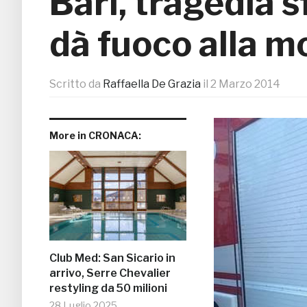
Bari, tragedia 
dà fuoco alla mo
Scritto da
Raffaella De Grazia
il
2 Marzo 2014
More in CRONACA:
Club Med: San Sicario in
arrivo, Serre Chevalier
restyling da 50 milioni
28 Luglio 2025