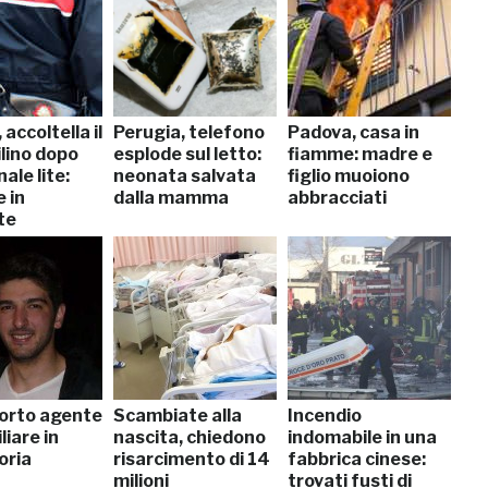
accoltella il
Perugia, telefono
Padova, casa in
lino dopo
esplode sul letto:
fiamme: madre e
ale lite:
neonata salvata
figlio muoiono
 in
dalla mamma
abbracciati
te
morto agente
Scambiate alla
Incendio
iare in
nascita, chiedono
indomabile in una
oria
risarcimento di 14
fabbrica cinese:
milioni
trovati fusti di