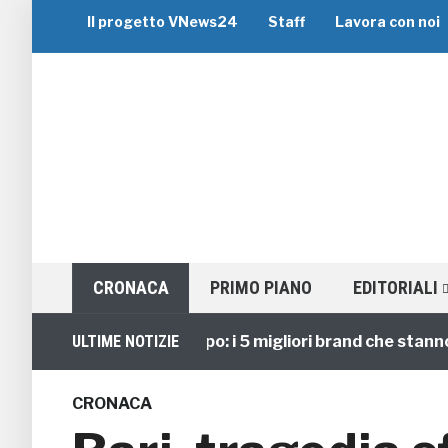
Il progetto VNews24
Staff
Lavora con noi
CRONACA
PRIMO PIANO
EDITORIALI
Viaggi di Gruppo: i 5 migliori brand che stanno guid
ULTIME NOTIZIE
CRONACA