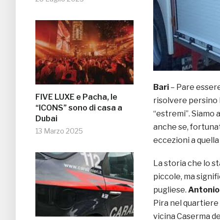
Bari
– Pare essere
FIVE LUXE e Pacha, le
risolvere persino 
“ICONS” sono di casa a
“estremi”. Siamo a
Dubai
anche se, fortuna
13 Marzo 2025
eccezioni a quella
La storia che lo st
piccole, ma signif
pugliese.
Antonio
Pira nel quartiere 
vicina Caserma dei