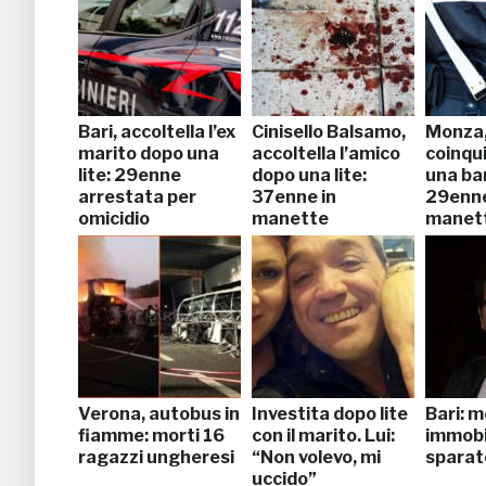
Bari, accoltella l’ex
Cinisello Balsamo,
Monza, 
marito dopo una
accoltella l’amico
coinqui
lite: 29enne
dopo una lite:
una ban
arrestata per
37enne in
29enne
omicidio
manette
manet
Verona, autobus in
Investita dopo lite
Bari: 
fiamme: morti 16
con il marito. Lui:
immobil
ragazzi ungheresi
“Non volevo, mi
sparat
uccido”