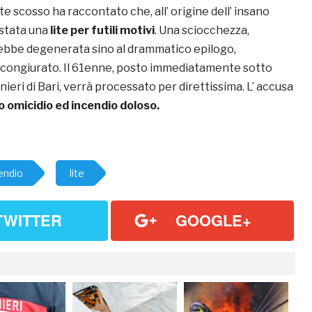
te scosso ha raccontato che, all’ origine dell’ insano
 stata una
lite per futili motivi
. Una sciocchezza,
ebbe degenerata sino al drammatico epilogo,
congiurato. Il 61enne, posto immediatamente sotto
nieri di Bari, verrà processato per direttissima. L’ accusa
 omicidio ed incendio doloso.
endio
lite
TWITTER
GOOGLE+