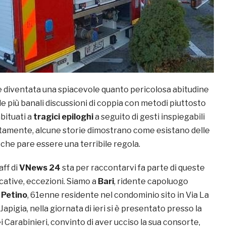
 diventata una spiacevole quanto pericolosa abitudine
le più banali discussioni di coppia con metodi piuttosto
bituati a
tragici epiloghi
a seguito di gesti inspiegabili
tamente, alcune storie dimostrano come esistano delle
 che pare essere una terribile regola.
aff di
VNews 24
sta per raccontarvi fa parte di queste
icative, eccezioni. Siamo a
Bari
, ridente capoluogo
 Petino
, 61enne residente nel condominio sito in Via La
Japigia, nella giornata di ieri si è presentato presso la
 Carabinieri, convinto di aver ucciso la sua consorte,