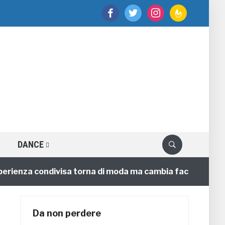
facebook
twitter
instagram
feedburner
DANCE
nza condivisa torna di moda ma cambia faccia
4 anni
Da non perdere