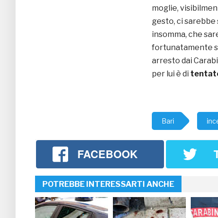
moglie, visibilmen
gesto, ci sarebbe
insomma, che sar
fortunatamente s
arresto dai Carabi
per lui è di
tentato
Bari
inc
FACEBOOK
POTREBBE INTERESSARTI ANCHE