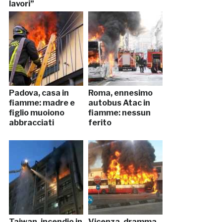
lavori”
Padova, casa in
Roma, ennesimo
fiamme: madre e
autobus Atac in
figlio muoiono
fiamme: nessun
abbracciati
ferito
Taiwan, incendio in
Vicenza, dramma