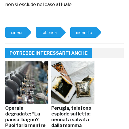
non si esclude nel caso attuale.
cinesi
fabbrica
incendio
POTREBBE INTERESSARTI ANCHE
Operaie
Perugia, telefono
degradate: “La
esplode sul letto:
pausa-bagno?
neonata salvata
Puoi farla mentre
dalla mamma