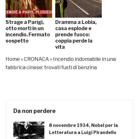
Strage a Parigi,
Dramma a Lobia,
otto morti in un
casa esplode e
incendio. Fermato
prende fuoco:
sospetto
coppia perde la
vita
Home
»
CRONACA
»
Incendio indomabile in una
fabbrica cinese: trovati fusti di benzina
Da non perdere
8 novembre 1934, Nobel per la
Letteratura a Luigi Pirandello