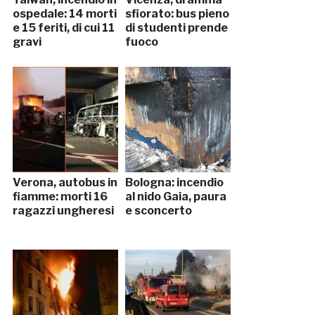
ospedale: 14 morti
sfiorato: bus pieno
e 15 feriti, di cui 11
di studenti prende
gravi
fuoco
Verona, autobus in
Bologna: incendio
fiamme: morti 16
al nido Gaia, paura
ragazzi ungheresi
e sconcerto