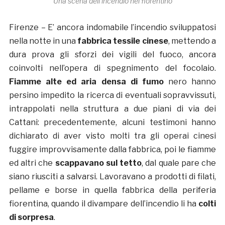
Una scena dell’incendio nel fiorentino
Firenze – E’ ancora indomabile l’incendio sviluppatosi
nella notte in una
fabbrica tessile cinese
, mettendo a
dura prova gli sforzi dei vigili del fuoco, ancora
coinvolti nell’opera di spegnimento del focolaio.
Fiamme alte ed aria densa di fumo
nero hanno
persino impedito la ricerca di eventuali sopravvissuti,
intrappolati nella struttura a due piani di via dei
Cattani: precedentemente, alcuni testimoni hanno
dichiarato di aver visto molti tra gli operai cinesi
fuggire improvvisamente dalla fabbrica, poi le fiamme
ed altri che
scappavano sul tetto
, dal quale pare che
siano riusciti a salvarsi. Lavoravano a prodotti di filati,
pellame e borse in quella fabbrica della periferia
fiorentina, quando il divampare dell’incendio li ha
colti
di sorpresa
.