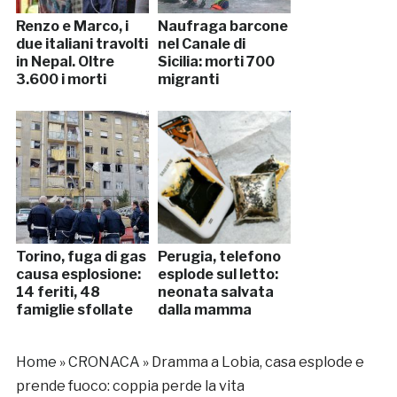
Renzo e Marco, i
Naufraga barcone
due italiani travolti
nel Canale di
in Nepal. Oltre
Sicilia: morti 700
3.600 i morti
migranti
Torino, fuga di gas
Perugia, telefono
causa esplosione:
esplode sul letto:
14 feriti, 48
neonata salvata
famiglie sfollate
dalla mamma
Home
»
CRONACA
»
Dramma a Lobia, casa esplode e
prende fuoco: coppia perde la vita