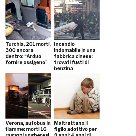
Turchia, 201 morti,
Incendio
300 ancora
indomabile in una
dentro: “Arduo
fabbrica cinese:
fornire ossigeno”
trovati fusti di
benzina
Verona, autobus in
Maltrattano il
fiamme: morti 16
figlio adottivo per
ragazzi ungheresi
8 anni: 4 anni di