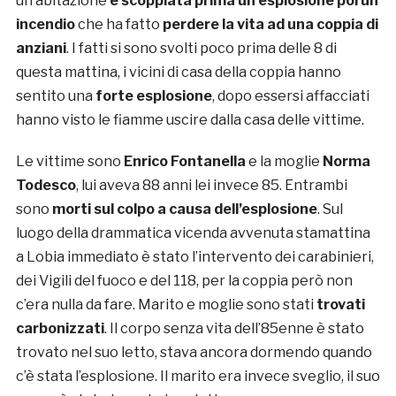
un’abitazione
è scoppiata prima un’esplosione poi un
incendio
che ha fatto
perdere la vita ad una coppia di
anziani
. I fatti si sono svolti poco prima delle 8 di
questa mattina, i vicini di casa della coppia hanno
sentito una
forte esplosione
, dopo essersi affacciati
hanno visto le fiamme uscire dalla casa delle vittime.
Le vittime sono
Enrico Fontanella
e la moglie
Norma
Todesco
, lui aveva 88 anni lei invece 85. Entrambi
sono
morti sul colpo
a causa dell’esplosione
. Sul
luogo della drammatica vicenda avvenuta stamattina
a Lobia immediato è stato l’intervento dei carabinieri,
dei Vigili del fuoco e del 118, per la coppia però non
c’era nulla da fare. Marito e moglie sono stati
trovati
carbonizzati
. Il corpo senza vita dell’85enne è stato
trovato nel suo letto, stava ancora dormendo quando
c’è stata l’esplosione. Il marito era invece sveglio, il suo