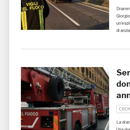
Dramma 
Giorgio
un’espl
di anzi
Ser
don
an
CRO
La dram
Una don