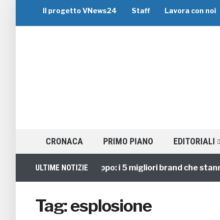
Il progetto VNews24
Staff
Lavora con noi
CRONACA
PRIMO PIANO
EDITORIALI
Viaggi di Gruppo: i 5 migliori brand che stanno g
ULTIME NOTIZIE
Tag:
esplosione