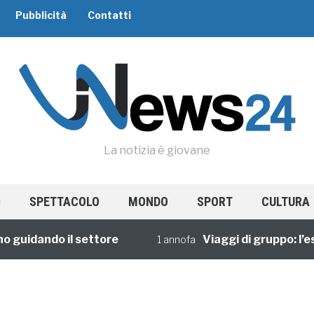
Pubblicità
Contatti
La notizia è giovane
SPETTACOLO
MONDO
SPORT
CULTURA
uidando il settore
Viaggi di gruppo: l’espe
1 annofa