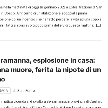
nella mattinata di oggi 18 gennaio 2021 a Lobia, frazione di San
 in Bosco. All’interno di un’abitazione è scoppiata prima
osione poi un incendio che ha fatto perdere la vita ad una coppia
ani. I fatti si sono svolti poco prima delle 8 di questa mattina, i […]
ramanna, esplosione in casa:
na muore, ferita la nipote di un
no
NACA
da
Sara Fonte
matica vicenda si è svolta a Serramanna, in provincia di Cagliari.
na di 64 anni, Maria Chiara Cordedda, è rimasta coinvolta in una