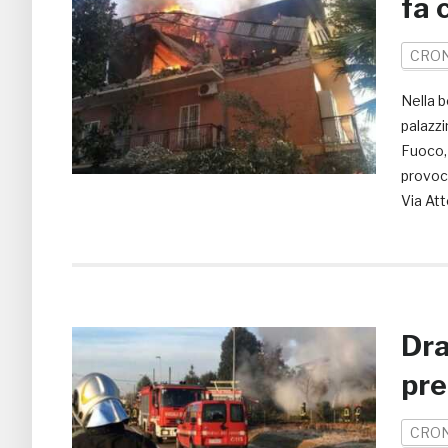
fa 
CRO
Nella b
palazzi
Fuoco, 
provoca
Via Att
Dra
pre
CRO