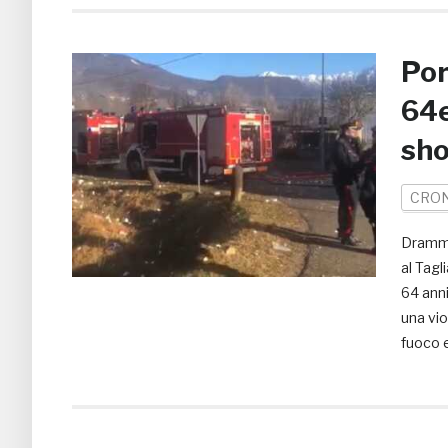
Por
64e
sh
CRO
Dramma
al Tagl
64 anni
una vio
fuoco e