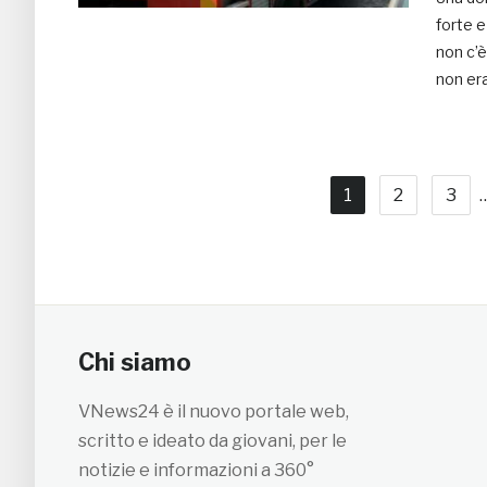
forte e
non c’è
non era
1
2
3
Chi siamo
VNews24 è il nuovo portale web,
scritto e ideato da giovani, per le
notizie e informazioni a 360°