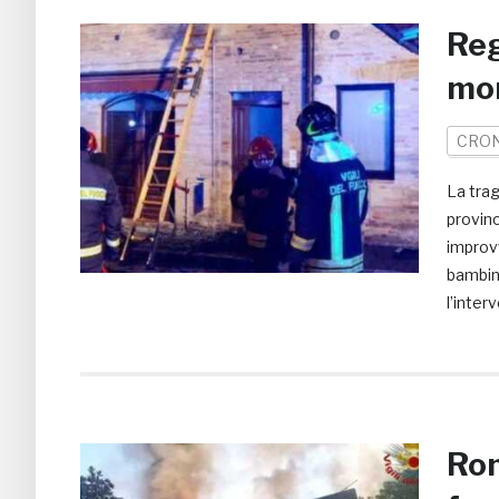
Reg
mor
CRO
La trag
provinc
improvv
bambini
l’inter
Rom