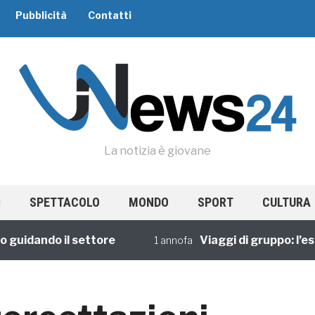
Pubblicità
Contatti
La notizia è giovane
SPETTACOLO
MONDO
SPORT
CULTURA
dando il settore
Viaggi di gruppo: l’esper
1 annofa