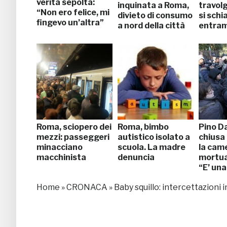
verità sepolta:
inquinata a Roma,
travol
“Non ero felice, mi
divieto di consumo
si schi
fingevo un’altra”
a nord della città
entram
Roma, sciopero dei
Roma, bimbo
Pino Da
mezzi: passeggeri
autistico isolato a
chiusa 
minacciano
scuola. La madre
la cam
macchinista
denuncia
mortuar
“E’ un
Home
»
CRONACA
»
Baby squillo: intercettazioni 