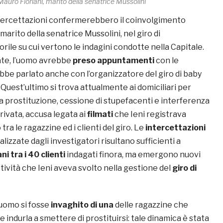
Mauro Floriani, marito della senatrice Mussolini
tercettazioni confermerebbero il coinvolgimento
, marito della senatrice Mussolini, nel giro di
rile su cui vertono le indagini condotte nella Capitale.
ate, l’uomo avrebbe
preso appuntamenti
con le
bbe parlato anche con l’organizzatore del giro di baby
. Quest’ultimo si trova attualmente ai domiciliari per
a prostituzione, cessione di stupefacenti e interferenza
 privata, accusa legata ai
filmati
che Ieni registrava
tra le ragazzine ed i clienti del giro. Le
intercettazioni
zzate dagli investigatori risultano sufficienti a
ni tra i 40 clienti
indagati finora, ma emergono nuovi
ttività che Ieni aveva svolto nella gestione del
giro di
’uomo si fosse
invaghito di una
delle ragazzine che
e indurla a smettere di prostituirsi: tale dinamica è stata