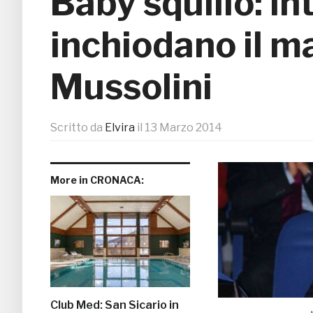
Baby squillo: in
inchiodano il ma
Mussolini
Scritto da
Elvira
il
13 Marzo 2014
More in CRONACA:
Club Med: San Sicario in