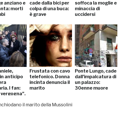
ge anziano e
cade dalla bici per
soffoca la moglie e
anta: morti
colpa di una buca:
minaccia di
bi
è grave
uccidersi
niele,
Frustata con cavo
Ponte Lungo, cade
in anticipo
telefonico. Donna
dall’impalcatura di
era
incinta denuncia il
un palazzo:
ia. I fan:
marito
30enne muore
a vergogna”.
inchiodano il marito della Mussolini