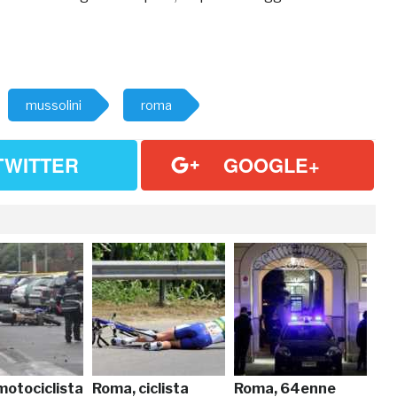
mussolini
roma
TWITTER
GOOGLE+
motociclista
Roma, ciclista
Roma, 64enne