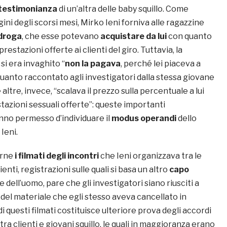
testimonianza
di un’altra delle baby squillo. Come
ini degli scorsi mesi, Mirko Ieni forniva alle ragazzine
 droga
, che esse potevano
acquistare da lui
con quanto
estazioni offerte ai clienti del giro. Tuttavia, la
 si era invaghito “
non la pagava
, perché lei piaceva a
uanto raccontato agli investigatori dalla stessa giovane
e altre, invece, “scalava il prezzo sulla percentuale a lui
tazioni sessuali offerte”: queste importanti
no permesso d’individuare il
modus operandi
dello
Ieni.
erne
i filmati degli incontri
che Ieni organizzava tra le
ienti, registrazioni sulle quali si basa un altro
capo
 dell’uomo, pare che gli investigatori siano riusciti a
del materiale che egli stesso aveva cancellato in
 questi filmati costituisce ulteriore prova degli accordi
tra clienti e giovani squillo, le quali in maggioranza erano