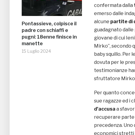
confermata dalla
emerso dalle indag
alcune
partite di
Pontassieve, colpisce il
guadagnato dalle pr
padre con schiaffi e
pugni: 18enne finisce in
giovane di cui Ieni
manette
Mirko”, secondo q
15 Luglio 2024
baby squillo. Per l
dovuta per le pres
testimonianze han
sfruttatore Mirko 
Per quanto conc
sue ragazze ed i cl
d’accusa
a sfavore
recuperare parte 
precedenza. Uno di
economici stretti 