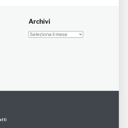
Archivi
Archivi
tti