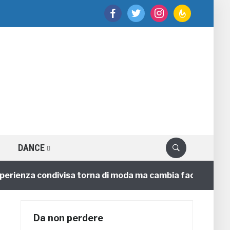
facebook
twitter
instagram
feedburner
DANCE
ienza condivisa torna di moda ma cambia faccia
4 ann
Da non perdere