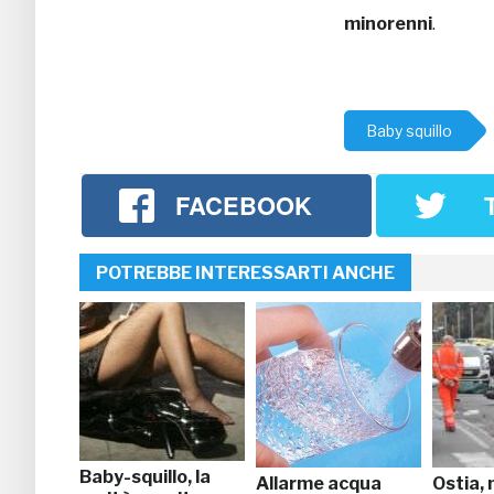
minorenni
.
Baby squillo
FACEBOOK
POTREBBE INTERESSARTI ANCHE
Baby-squillo, la
Allarme acqua
Ostia, 