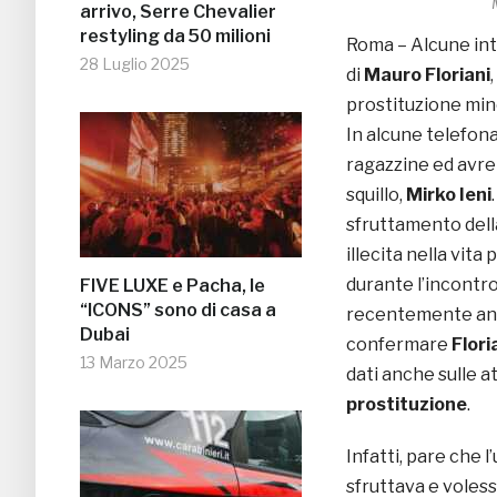
arrivo, Serre Chevalier
restyling da 50 milioni
Roma – Alcune in
28 Luglio 2025
di
Mauro Floriani
prostituzione mino
In alcune telefon
ragazzine ed avre
squillo,
Mirko Ieni
sfruttamento dell
illecita nella vita
durante l’incontro 
FIVE LUXE e Pacha, le
“ICONS” sono di casa a
recentemente anali
Dubai
confermare
Floria
13 Marzo 2025
dati anche sulle a
prostituzione
.
Infatti, pare che l
sfruttava e voless