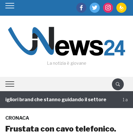
facebook
twitter
instagram
feedburn
La notizia è giovane
igliori brand che stanno guidando il settore
1 annofa
CRONACA
Frustata con cavo telefonico.