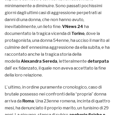
minimamente a diminuire. Sono passati pochissimi
giorni dagli ultimi casi di aggressione perpetrati ai
danni di una donna, che non hanno avuto,
inevitabilmente, un lieto fine.
VNews 24
ha
documentato la tragica vicenda di
Torino
, dove la
protagonista, una donna 54enne, ha ucciso il marito al
culmine dell’ ennesima aggressione da ella subita, e ha
raccontato anche la tragica storia della
modella
Alexandra Sereda
, letteralmente
deturpata
dall’ ex fidanzato, il quale non aveva accettato la fine
della loro relazione.
L’ ultimo, in ordine puramente cronologico, caso di
brutale possesso nei confronti della “propria” donna
arriva da
Roma
. Una 23enne romena, incinta di quattro
mesi, ha denunciato il proprio marito, un tunisino di 29
anni. La giovane, stanca di subire
angherie fisiche e