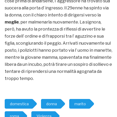
cose prima di andarsene, l’ aggressore ha trovato sua
suocera alla porta d’ ingresso. Il 29enne ha spinto via
la donna, con il chiaro intento di dirigersi verso la
moglie
, per malmenarla nuovamente. La signora,
però, ha avuto la prontezza di riflessi di avvertire le
forze dell’ ordine e di frapporsi tra l’ aguzzino e sua
figlia, scongiurando il peggio. Arrivati nuovamente sul
posto, i poliziotti hanno portato via l’ uomo in manette,
mentre la giovane mamma, spaventata ma finalmente
libera da un incubo, potrà tirare un sospiro di sollievo e
tentare di riprendersi una normalità agognata da
troppo tempo.
domestica
donna
marito
roma
Violenza