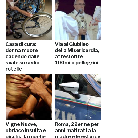
Casa di cura:
Via al Giubileo
donna muore
della Misericordia,
cadendo dalle
attesi oltre
scale su sedia
100mila pellegrini
rotelle
Vigne Nuove,
Roma, 22enne per
ubriaco insulta e
anni maltratta la
picchia la moglie
madre e le estorce