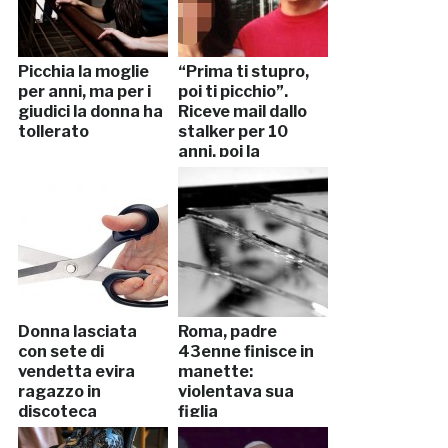
Picchia la moglie
“Prima ti stupro,
per anni, ma per i
poi ti picchio”.
giudici la donna ha
Riceve mail dallo
tollerato
stalker per 10
anni, poi la
scoperta choc
Donna lasciata
Roma, padre
con sete di
43enne finisce in
vendetta evira
manette:
ragazzo in
violentava sua
discoteca
figlia