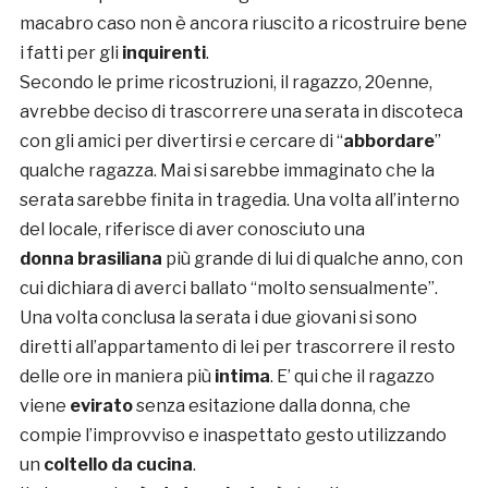
macabro caso non è ancora riuscito a ricostruire bene
i fatti per gli
inquirenti
.
Secondo le prime ricostruzioni, il ragazzo, 20enne,
avrebbe deciso di trascorrere una serata in discoteca
con gli amici per divertirsi e cercare di “
abbordare
”
qualche ragazza. Mai si sarebbe immaginato che la
serata sarebbe finita in tragedia. Una volta all’interno
del locale, riferisce di aver conosciuto una
donna
brasiliana
più grande di lui di qualche anno, con
cui dichiara di averci ballato “molto sensualmente”.
Una volta conclusa la serata i due giovani si sono
diretti all’appartamento di lei per trascorrere il resto
delle ore in maniera più
intima
. E’ qui che il ragazzo
viene
evirato
senza esitazione dalla donna, che
compie l’improvviso e inaspettato gesto utilizzando
un
coltello da cucina
.