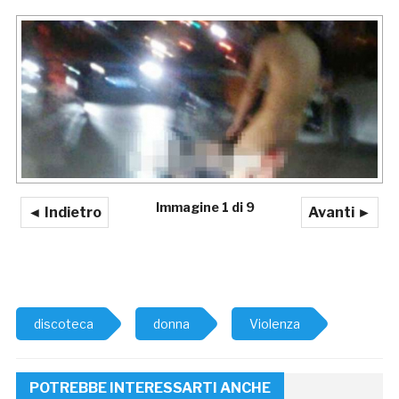
Immagine 1 di 9
◄ Indietro
Avanti ►
discoteca
donna
Violenza
POTREBBE INTERESSARTI ANCHE