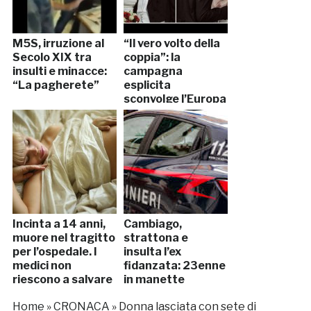
M5S, irruzione al
“Il vero volto della
Secolo XIX tra
coppia”: la
insulti e minacce:
campagna
“La pagherete”
esplicita
sconvolge l’Europa
Incinta a 14 anni,
Cambiago,
muore nel tragitto
strattona e
per l’ospedale. I
insulta l’ex
medici non
fidanzata: 23enne
riescono a salvare
in manette
il bimbo
Home
»
CRONACA
»
Donna lasciata con sete di