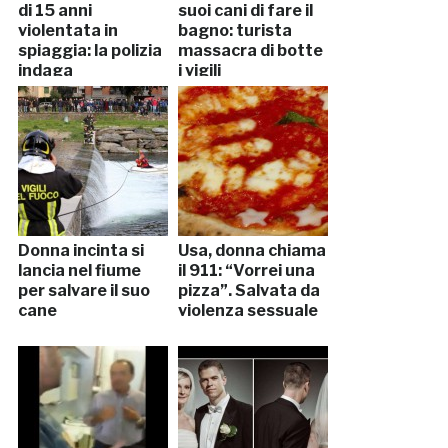
di 15 anni
suoi cani di fare il
violentata in
bagno: turista
spiaggia: la polizia
massacra di botte
indaga
i vigili
Donna incinta si
Usa, donna chiama
lancia nel fiume
il 911: “Vorrei una
per salvare il suo
pizza”. Salvata da
cane
violenza sessuale