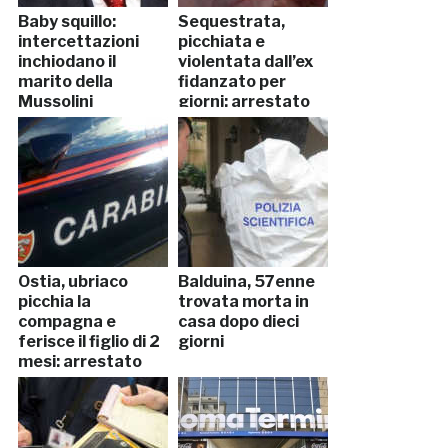
Baby squillo:
Sequestrata,
intercettazioni
picchiata e
inchiodano il
violentata dall’ex
marito della
fidanzato per
Mussolini
giorni: arrestato
Ostia, ubriaco
Balduina, 57enne
picchia la
trovata morta in
compagna e
casa dopo dieci
ferisce il figlio di 2
giorni
mesi: arrestato