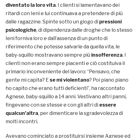
diventato la loro vita
. I clienti si lamentavano dei
ritardi con Ieni e lui continuava a pretendere di più
dalle ragazzine. Spinte sotto un giogo di
pressioni
psicologiche
, di dipendenza dalle droghe che lo stesso
Ieni forniva loro e dall’assenza di un punto di
riferimento che potesse salvarle da quella vita, le
baby-squillo mostravano sempre più
insofferenza
. I
clienti non erano sempre piacenti e ciò costituiva il
primario inconveniente del lavoro: “Pensavo, che
gente mi capita? E
se mi violentano
? Poi piano piano
ho capito che erano tutti deficienti”, ha raccontato
Agnese, baby-squillo a 14 anni. Vestivano altri panni,
fingevano con se stesse e con gli altri di
essere
qualcun’altra
, per dimenticare la sgradevolezza di
molti incontri.
Avevano cominciato a prostituirsi insieme Agnese ed