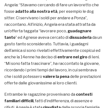
Angela: “Stavamo cercando di fare un lavoretto che
fosse
adatto alla nostra età
, per esempio le dog
sitter. Ci servivano i soldi per andare a Ponza”,
raccontano. All’inizio, Angela era stata attratta da
un’offerta taggata “lavorare poco,
guadagnare
tanto
” ed Agnese aveva cercato di
dissuaderla
da un
gesto tanto sconsiderato. Tuttavia, i guadagni
dell’amica si sono rivelati effettivamente cospicui ed
anche la 14enne ha deciso di
entrare nel giro
di Ieni.
“Mi sono fatta trascinare”, ha raccontato la giovane,
ricordando i primi tempi del lavoro, in cui sembrava
che i soldi potessero
valere la pena
delle prestazioni
offerte dalle giovanissime ai loro clienti.
Entrambe le ragazzine provenivano da
contesti
familiari difficili
, fatti d’indifferenza, di assenze e
rifiuti. Angela è stata
ripudiata
dalla propria famiglia,