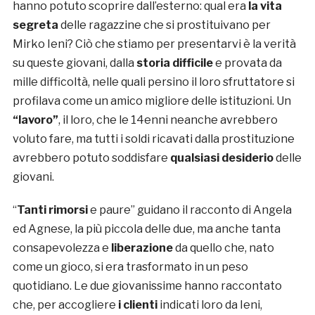
hanno potuto scoprire dall’esterno: qual era
la vita
segreta
delle ragazzine che si prostituivano per
Mirko Ieni? Ciò che stiamo per presentarvi è la verità
su queste giovani, dalla
storia difficile
e provata da
mille difficoltà, nelle quali persino il loro sfruttatore si
profilava come un amico migliore delle istituzioni. Un
“lavoro”
, il loro, che le 14enni neanche avrebbero
voluto fare, ma tutti i soldi ricavati dalla prostituzione
avrebbero potuto soddisfare
qualsiasi desiderio
delle
giovani.
“
Tanti rimorsi
e paure” guidano il racconto di Angela
ed Agnese, la più piccola delle due, ma anche tanta
consapevolezza e
liberazione
da quello che, nato
come un gioco, si era trasformato in un peso
quotidiano. Le due giovanissime hanno raccontato
che, per accogliere
i clienti
indicati loro da Ieni,