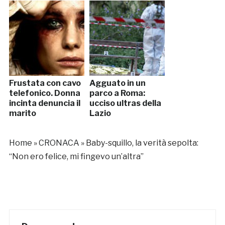
Frustata con cavo
Agguato in un
telefonico. Donna
parco a Roma:
incinta denuncia il
ucciso ultras della
marito
Lazio
Home
»
CRONACA
»
Baby-squillo, la verità sepolta:
“Non ero felice, mi fingevo un’altra”