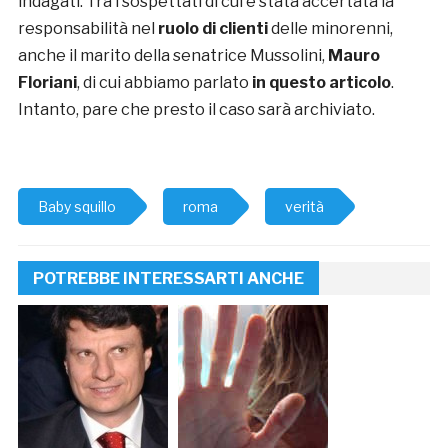
indagati. Tra i sospettati di cui è stata accertata la
responsabilità nel
ruolo di clienti
delle minorenni,
anche il marito della senatrice Mussolini,
Mauro
Floriani
, di cui abbiamo parlato
in questo articolo
.
Intanto, pare che presto il caso sarà archiviato.
Baby squillo
roma
verità
POTREBBE INTERESSARTI ANCHE