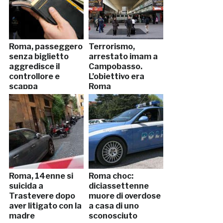
Roma, passeggero
Terrorismo,
senza biglietto
arrestato imam a
aggredisce il
Campobasso.
controllore e
L’obiettivo era
scappa
Roma
Roma, 14enne si
Roma choc:
suicida a
diciassettenne
Trastevere dopo
muore di overdose
aver litigato con la
a casa di uno
madre
sconosciuto