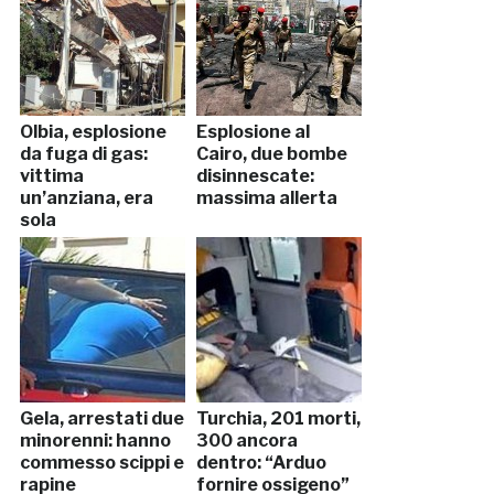
Olbia, esplosione
Esplosione al
da fuga di gas:
Cairo, due bombe
vittima
disinnescate:
un’anziana, era
massima allerta
sola
Gela, arrestati due
Turchia, 201 morti,
minorenni: hanno
300 ancora
commesso scippi e
dentro: “Arduo
rapine
fornire ossigeno”