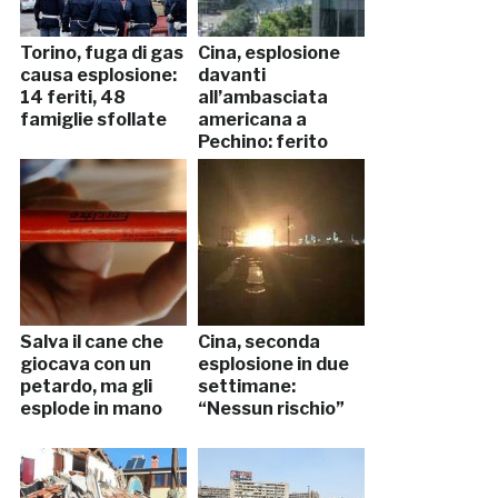
Torino, fuga di gas
Cina, esplosione
causa esplosione:
davanti
14 feriti, 48
all’ambasciata
famiglie sfollate
americana a
Pechino: ferito
l’attentatore
Salva il cane che
Cina, seconda
giocava con un
esplosione in due
petardo, ma gli
settimane:
esplode in mano
“Nessun rischio”