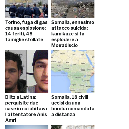
Torino, fuga di gas
Somalia, ennesimo
causa esplosione:
attacco suicida:
14 feriti, 48
kamikaze si fa
famiglie sfollate
esplodere a
Mogadiscio
Blitz a Latina:
Somalia, 18 civili
perquisite due
uccisi da una
case in cui abitava
bomba comandata
l’attentatore Anis
a distanza
Amri