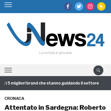
facebook
twitter
instagram
feedburn
La notizia è giovane
i 5 migliori brand che stanno guidando il settore
1 
CRONACA
Attentato in Sardegna: Roberto