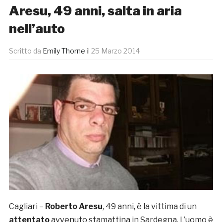
Aresu, 49 anni, salta in aria
nell’auto
Scritto da
Emily Thorne
il
25 Marzo 2014
Cagliari –
Roberto Aresu
, 49 anni, è la vittima di un
attentato
avvenuto stamattina in Sardegna. L’uomo è