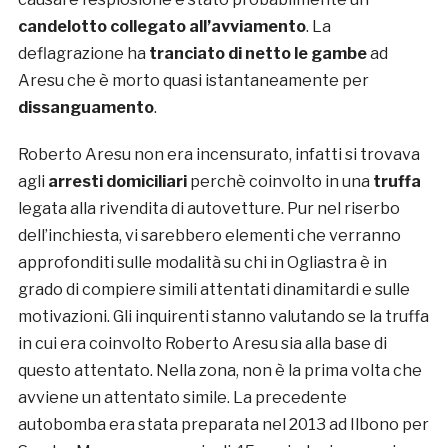
candelotto collegato all’avviamento
. La
deflagrazione ha
tranciato di netto le gambe
ad
Aresu che è morto quasi istantaneamente per
dissanguamento
.
Roberto Aresu non era incensurato, infatti si trovava
agli
arresti domiciliari
perchè coinvolto in una
truffa
legata alla rivendita di autovetture. Pur nel riserbo
dell’inchiesta, vi sarebbero elementi che verranno
approfonditi sulle modalità su chi in Ogliastra è in
grado di compiere simili attentati dinamitardi e sulle
motivazioni. Gli inquirenti stanno valutando se la truffa
in cui era coinvolto Roberto Aresu sia alla base di
questo attentato. Nella zona, non è la prima volta che
avviene un attentato simile. La precedente
autobomba era stata preparata nel 2013 ad Ilbono per