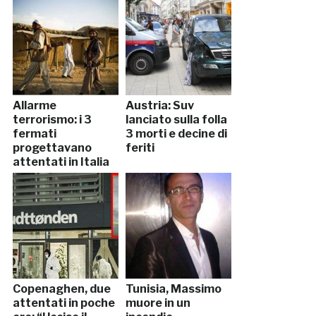
Allarme
Austria: Suv
terrorismo: i 3
lanciato sulla folla
fermati
3 morti e decine di
progettavano
feriti
attentati in Italia
Copenaghen, due
Tunisia, Massimo
attentati in poche
muore in un