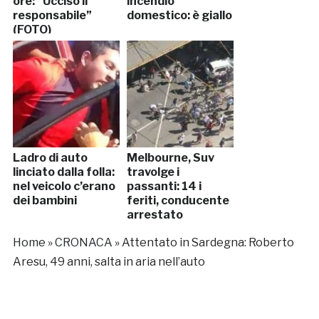
ore: “Ucciso il
incendio
responsabile”
domestico: è giallo
(FOTO)
Ladro di auto
Melbourne, Suv
linciato dalla folla:
travolge i
nel veicolo c’erano
passanti: 14 i
dei bambini
feriti, conducente
arrestato
Home
»
CRONACA
»
Attentato in Sardegna: Roberto
Aresu, 49 anni, salta in aria nell’auto