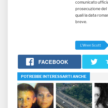
comunicato ufficia
prosecuzione del t
quali la data roma
breve.
L'Wren Scott
FACEBOOK
POTREBBE INTERESSARTI ANCHE