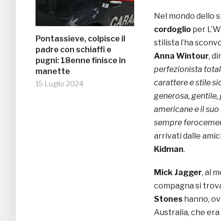
Nel mondo dello s
cordoglio
per L’W
Pontassieve, colpisce il
stilista l’ha scon
padre con schiaffi e
Anna Wintour
, d
pugni: 18enne finisce in
perfezionista total
manette
carattere e stile 
15 Luglio 2024
generosa, gentile,
americane e il suo
sempre feroceme
arrivati dalle ami
Kidman
.
Mick Jagger
, al 
compagna si trovav
Stones
hanno, ov
Australia, che era