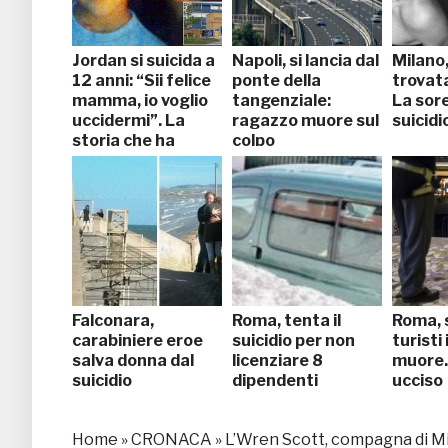
Jordan si suicida a
Napoli, si lancia dal
Milano,
12 anni: “Sii felice
ponte della
trovat
mamma, io voglio
tangenziale:
La sore
uccidermi”. La
ragazzo muore sul
suicidi
storia che ha
colpo
commosso il
mondo
Falconara,
Roma, tenta il
Roma, 
carabiniere eroe
suicidio per non
turisti
salva donna dal
licenziare 8
muore.
suicidio
dipendenti
ucciso
Home
»
CRONACA
»
L’Wren Scott, compagna di Mi