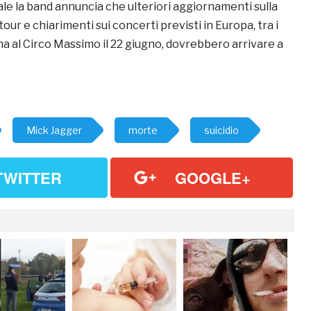
le la band annuncia che ulteriori aggiornamenti sulla
our e chiarimenti sui concerti previsti in Europa, tra i
na al Circo Massimo il 22 giugno, dovrebbero arrivare a
Mick Jagger
morte
suicidio
TWITTER
GOOGLE+