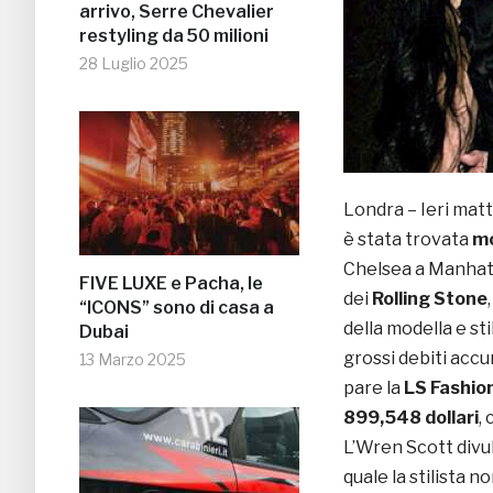
arrivo, Serre Chevalier
restyling da 50 milioni
28 Luglio 2025
Londra – Ieri matt
è stata trovata
mo
Chelsea a Manhat
FIVE LUXE e Pacha, le
dei
Rolling Stone
“ICONS” sono di casa a
della modella e sti
Dubai
grossi debiti accu
13 Marzo 2025
pare la
LS Fashio
899,548 dollari
,
L’Wren Scott divul
quale la stilista 