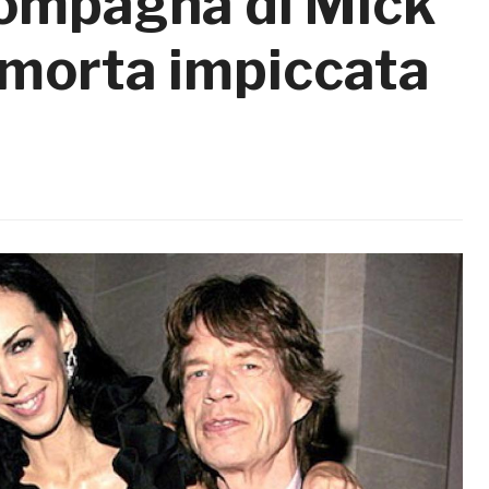
compagna di Mick
 morta impiccata