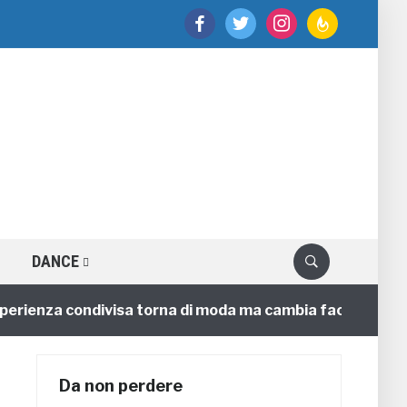
facebook
twitter
instagram
feedburner
DANCE
enza condivisa torna di moda ma cambia faccia
4 ann
Da non perdere