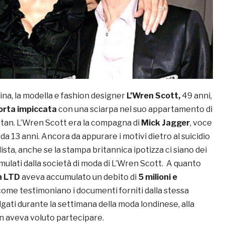
ina, la modella e fashion designer
L’Wren Scott,
49 anni,
rta impiccata
con una sciarpa nel suo appartamento di
tan. L’Wren Scott era la compagna di
Mick Jagger
, voce
, da 13 anni. Ancora da appurare i motivi dietro al suicidio
lista, anche se la stampa britannica ipotizza ci siano dei
mulati dalla società di moda di L’Wren Scott. A quanto
n LTD
aveva accumulato un debito di
5 milioni e
 come testimoniano i documenti forniti dalla stessa
gati durante la settimana della moda londinese, alla
non aveva voluto partecipare.