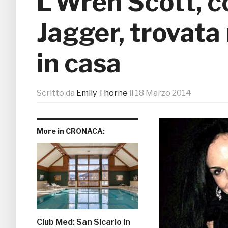
L’Wren Scott, 
Jagger, trovata
in casa
Scritto da
Emily Thorne
il
18 Marzo 2014
More in CRONACA:
Club Med: San Sicario in