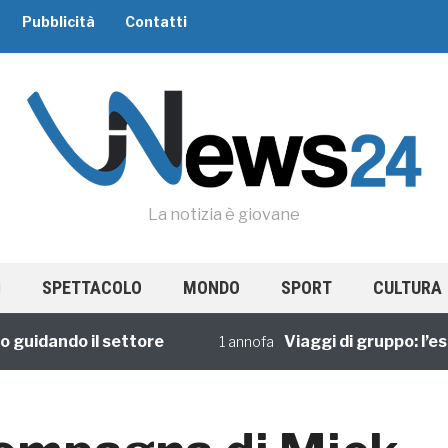
Pubblicità
Contatti
La notizia è giovane
SPETTACOLO
MONDO
SPORT
CULTURA
dando il settore
Viaggi di gruppo: l’esperi
1 annofa