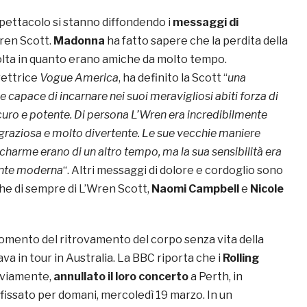
pettacolo si stanno diffondendo i
messaggi di
ren Scott.
Madonna
ha fatto sapere che la perdita della
volta in quanto erano amiche da molto tempo.
irettrice
Vogue America
, ha definito la Scott “
una
e capace di incarnare nei suoi meravigliosi abiti forza di
sicuro e potente. Di persona L’Wren era incredibilmente
 graziosa e molto divertente. Le sue vecchie maniere
 charme erano di un altro tempo, ma la sua sensibilità era
nte moderna
“. Altri messaggi di dolore e cordoglio sono
che di sempre di L’Wren Scott,
Naomi Campbell
e
Nicole
momento del ritrovamento del corpo senza vita della
a in tour in Australia. La BBC riporta che i
Rolling
viamente,
annullato il loro concerto
a Perth, in
 fissato per domani, mercoledì 19 marzo. In un