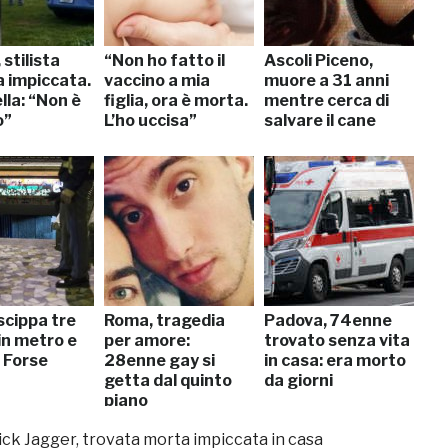
 stilista
“Non ho fatto il
Ascoli Piceno,
a impiccata.
vaccino a mia
muore a 31 anni
lla: “Non è
figlia, ora è morta.
mentre cerca di
o”
L’ho uccisa”
salvare il cane
scippa tre
Roma, tragedia
Padova, 74enne
 in metro e
per amore:
trovato senza vita
 Forse
28enne gay si
in casa: era morto
getta dal quinto
da giorni
piano
ck Jagger, trovata morta impiccata in casa