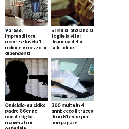
Varese,
Brindisi, anziano si
imprenditore
toglie la vita:
muore e lascia 1
dramma della
milione e mezzo ai
solitudine
dipendenti
Omicidio-suicidio:
800 multe in 4
padre 66enne
anni: ecco il trucco
uccide figlio
di un 61enne per
ricoverato in
non pagare
ospedale