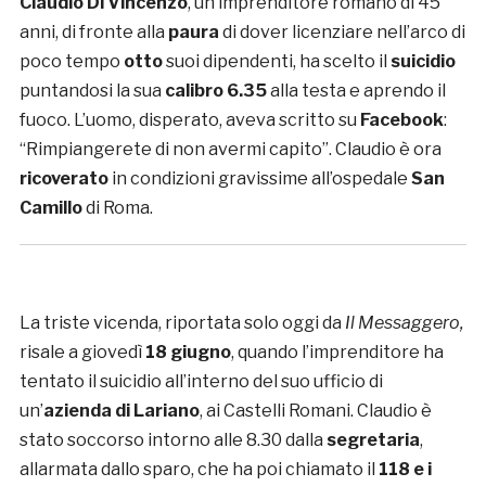
Claudio Di Vincenzo
, un imprenditore romano di 45
anni, di fronte alla
paura
di dover licenziare nell’arco di
poco tempo
otto
suoi dipendenti, ha scelto il
suicidio
puntandosi la sua
calibro 6.35
alla testa e aprendo il
fuoco. L’uomo, disperato, aveva scritto su
Facebook
:
“Rimpiangerete di non avermi capito”. Claudio è ora
ricoverato
in condizioni gravissime all’ospedale
San
Camillo
di Roma.
La triste vicenda, riportata solo oggi da
Il Messaggero,
risale a giovedì
18 giugno
, quando l’imprenditore ha
tentato il suicidio all’interno del suo ufficio di
un’
azienda di Lariano
, ai Castelli Romani. Claudio è
stato soccorso intorno alle 8.30 dalla
segretaria
,
allarmata dallo sparo, che ha poi chiamato il
118 e i