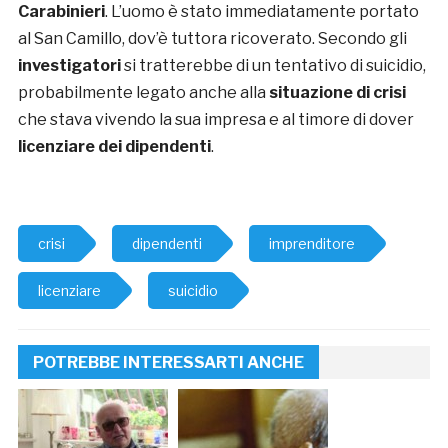
Carabinieri
. L’uomo è stato immediatamente portato
al San Camillo, dov’è tuttora ricoverato. Secondo gli
investigatori
si tratterebbe di un tentativo di suicidio,
probabilmente legato anche alla
situazione di crisi
che stava vivendo la sua impresa e al timore di dover
licenziare dei dipendenti
.
crisi
dipendenti
imprenditore
licenziare
suicidio
POTREBBE INTERESSARTI ANCHE