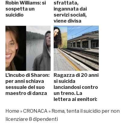
Robin Williams: si
sfrattata,
sospetta un
ingannata dai
suicidio
servizi sociali,
viene divisa
L’incubo di Sharon:
Ragazza di 20 anni
per anni schiava
si suicida
sessuale del suo
lanciandosi contro
maestro di danza
un treno. La
lettera ai genitori:
“Scusate se ho…”
Home
»
CRONACA
»
Roma, tenta il suicidio per non
licenziare 8 dipendenti