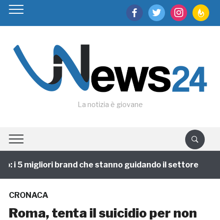
facebook
twitter
instagram
feedburn
La notizia è giovane
 i 5 migliori brand che stanno guidando il settore
1
CRONACA
Roma, tenta il suicidio per non