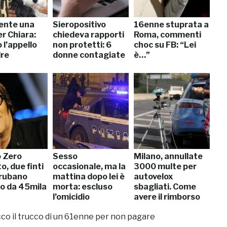
ente una
Sieropositivo
16enne stuprata a
r Chiara:
chiedeva rapporti
Roma, commenti
 l’appello
non protetti: 6
choc su FB: “Lei
dre
donne contagiate
è…”
 Zero
Sesso
Milano, annullate
o, due finti
occasionale, ma la
3000 multe per
 rubano
mattina dopo lei è
autovelox
io da 45mila
morta: escluso
sbagliati. Come
l’omicidio
avere il rimborso
cco il trucco di un 61enne per non pagare