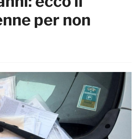
nni: ecco il
enne per non