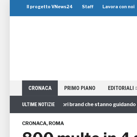
Il progetto VNews24
Staff
Lavora con noi
CRONACA
PRIMO PIANO
EDITORIALI
i di Gruppo: i 5 migliori brand che stanno guidando il set
ULTIME NOTIZIE
CRONACA
,
ROMA