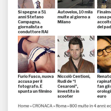
Si spegne a 51
Autovelox, 10 mila
Finalm
anni Stefano
multe al giorno a
casa pe
Campagna,
Milano
accolto
giornalista e
del pa
conduttore RAI
Furio Fusco, nuova
Niccolò Centioni,
Renato
accusa per il
Rudi de “I
rapinat
fotografo. E
Cesaroni”,
fan gli
spunta un filmino
investito in
orolog
scooter
euro
Home
»
CRONACA
»
Roma
»
800 multe in 4 anni: e