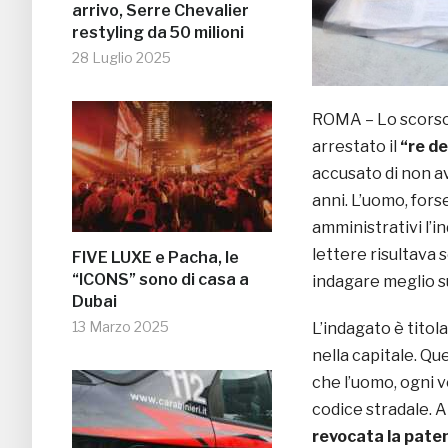
arrivo, Serre Chevalier
restyling da 50 milioni
28 Luglio 2025
ROMA – Lo scorso 
arrestato il
“re de
accusato di non a
anni. L’uomo, fors
amministrativi l’in
lettere risultava 
FIVE LUXE e Pacha, le
“ICONS” sono di casa a
indagare meglio su
Dubai
13 Marzo 2025
L’indagato è titol
nella capitale. Qu
che l’uomo, ogni vo
codice stradale. Al
revocata la pate