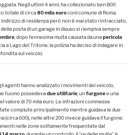
eggiata. Negli ultimi 4 anni, ha collezionato ben 800
o totale di circa
80 mila euro
conl comune di Roma.
indirizzo di residenza però non è mai stato rintracciato,
della posta di un garage in disuso si riempiva sempre
cembre
, dopo l’ennesima multa causata da una
pericola
ia a Lago del Tritone, la polizia ha deciso di indagare in
ondita sul veicolo.
 gli agenti hanno analizzato i movimenti del veicolo,
he l’uomo possedeva
due utilitarie
, un
furgone
e una
el valore di 70 mila euro. Le infrazioni commesse
state compiute principalmente mentre guidava le due
lina (circa 600), nelle altre 200 invece guidava il furgone.
menti nelle zone solitamente frequentate dal
ì 14 marzo
, durante un controllo, il “re delle multe” è