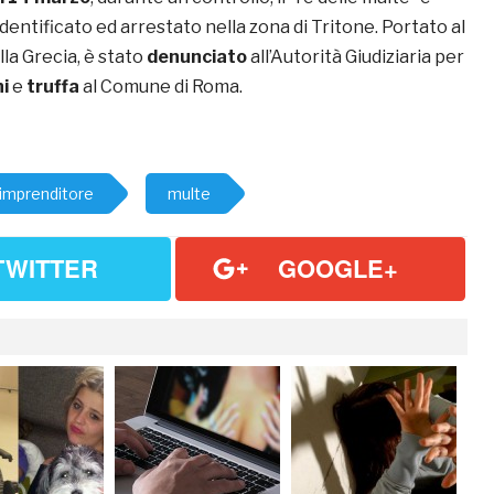
dentificato ed arrestato nella zona di Tritone. Portato al
la Grecia, è stato
denunciato
all’Autorità Giudiziaria per
i
e
truffa
al Comune di Roma.
imprenditore
multe
TWITTER
GOOGLE+