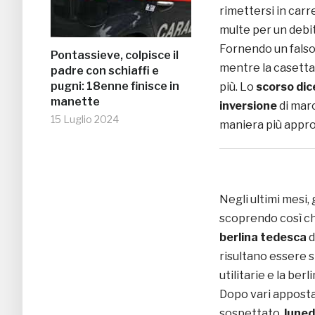
rimettersi in carr
multe per un debit
Fornendo un falso 
Pontassieve, colpisce il
mentre la casetta 
padre con schiaffi e
pugni: 18enne finisce in
più. Lo
scorso di
manette
inversione
di marc
15 Luglio 2024
maniera più approf
Negli ultimi mesi,
scoprendo così c
berlina tedesca
d
risultano essere 
utilitarie e la ber
Dopo vari apposta
sospettato,
luned