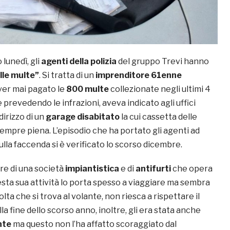
lunedì, gli
agenti della polizia
del gruppo Trevi hanno
lle multe”
. Si tratta di un
imprenditore 61enne
ver mai pagato le
800 multe
collezionate negli ultimi 4
e prevedendo le infrazioni, aveva indicato agli uffici
dirizzo di un
garage disabitato
la cui cassetta delle
sempre piena. L’episodio che ha portato gli agenti ad
lla faccenda si è verificato lo scorso dicembre.
are di una società
impiantistica
e di
antifurti
che opera
esta sua attività lo porta spesso a viaggiare ma sembra
lta che si trova al volante, non riesca a rispettare il
la fine dello scorso anno, inoltre, gli era stata anche
nte
ma questo non l’ha affatto scoraggiato dal