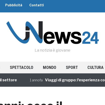
Pubblicità
Contatti
La notizia è giovane
SPETTACOLO
MONDO
SPORT
CULTURA
tore
Viaggi di gruppo: l’esperienza condiv
1 annofa