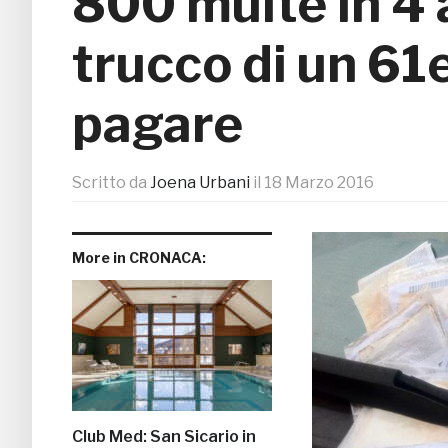
800 multe in 4 a
trucco di un 61
pagare
Scritto da
Joena Urbani
il
18 Marzo 2016
More in CRONACA:
Club Med: San Sicario in