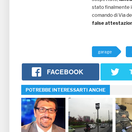
stato finalmente i
comando di Via del
false attestazion
garage
FACEBOOK
POTREBBE INTERESSARTI ANCHE