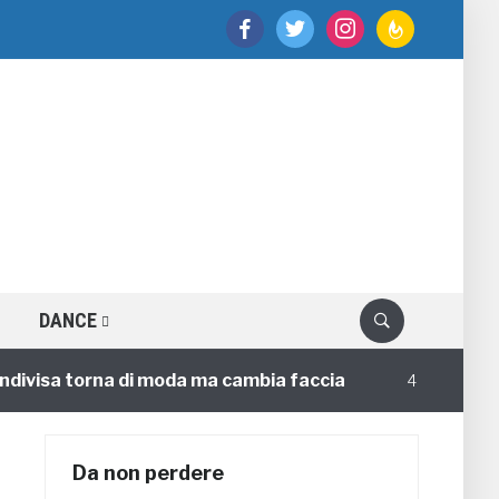
facebook
twitter
instagram
feedburner
DANCE
isa torna di moda ma cambia faccia
Circoloc
4 annifa
Da non perdere