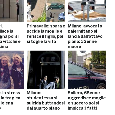
i,
Primavalle: spara e
Milano, avvocato
isce la
uccide la moglie e
palermitano si
na poi si
ferisce il figlio, poi
lancia dall’ottavo
a vita: lei è
si toglie la vita
piano: 32enne
sima
muore
 lo stress
Milano:
Soliera, 65enne
 la tragica
studentessa si
aggredisce moglie
 Helena
suicida buttandosi
e suocero poi si
y
dal quarto piano
impicca: i fatti