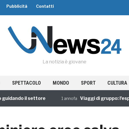
Pubblicità
Contatti
La notizia è giovane
SPETTACOLO
MONDO
SPORT
CULTURA
ando il settore
Viaggi di gruppo: l’esperie
1 annofa