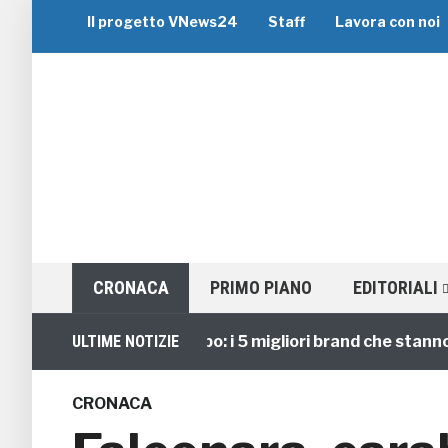
Il progetto VNews24
Staff
Lavora con noi
CRONACA
PRIMO PIANO
EDITORIALI
Viaggi di Gruppo: i 5 migliori brand che stanno guid
ULTIME NOTIZIE
CRONACA