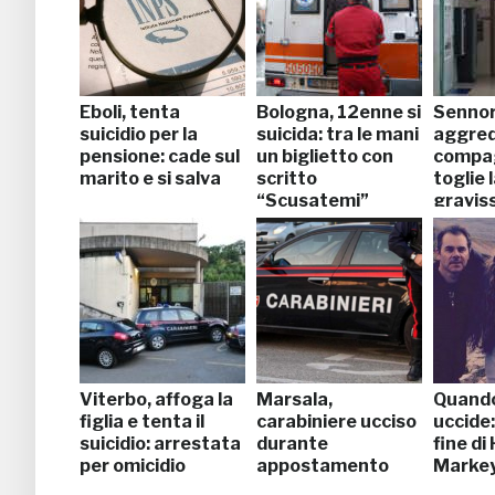
Eboli, tenta
Bologna, 12enne si
Sennor
suicidio per la
suicida: tra le mani
aggred
pensione: cade sul
un biglietto con
compag
marito e si salva
scritto
toglie l
“Scusatemi”
gravis
Viterbo, affoga la
Marsala,
Quando
figlia e tenta il
carabiniere ucciso
uccide:
suicidio: arrestata
durante
fine di
per omicidio
appostamento
Marke