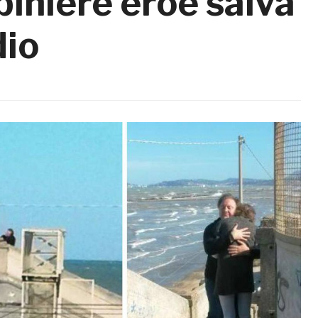
biniere eroe salva
dio