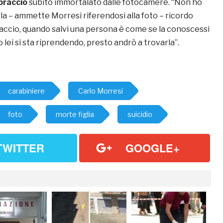
braccio
subito immortalato dalle fotocamere. “Non ho
la – ammette Morresi riferendosi alla foto – ricordo
raccio, quando salvi una persona è come se la conoscessi
lei si sta riprendendo, presto andrò a trovarla”.
carabiniere
Carlo Morresi
foto
morte figlia
suicidio
TWITTER
GOOGLE+