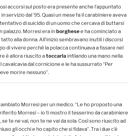
uriosi accorsi sul posto era presente anche l’appuntato
 in servizio dal ’95. Quasi un mese fa il carabiniere aveva
tentativo di suicidio di un uomo che cercava di buttarsi
n palazzo. Morresi era in
borghese
e ha cominciato a
atto alla donna. All’inizio sembravano inutili i discorsi
gio di vivere perché la polacca continuava a fissare nel
re è allora riuscito a
toccarla
infilando una mano nella
l cavalcavia dal cornicione e le ha sussurrato “Per
deve morire nessuno”.
cambiato Morresi per un medico. “Le ho proposto una
a riferito Morresi – io ti mostro il tesserino da carabiniere
, se te ne vai, non te ne vai da sola. Così sono riuscito ad
hiuso gli occhi e ho capito che si fidava”. Tra i due c’è