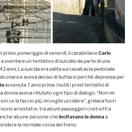
rimo pomeriggio di venerdì, il carabiniere
Carlo
 a sventare un tentativo di suicidio da parte di una
 43 anni. La suicida era salita sul cavalcavia pedonale
Falconara e aveva deciso di buttarsi perché depressa per
ia
avvenuta 7 anni prima. Inutili i primi tentativi di
 donna aveva rifiutato ogni tipo di dialogo. “Non mi
on ce la faccio più, mi voglio uccidere”, gridava fuori
si sono arrestati e, tra alcuni passeggeri costretti a
 anche alcune persone che
incitavano la donna
a
prendere la normale corsa del treno.