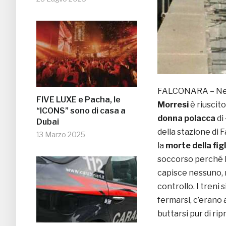
FALCONARA – Nel p
FIVE LUXE e Pacha, le
Morresi
è riuscito
“ICONS” sono di casa a
donna polacca
di
Dubai
della stazione di 
13 Marzo 2025
la
morte della figl
soccorso perché la
capisce nessuno, n
controllo. I treni 
fermarsi, c’erano
buttarsi pur di ri