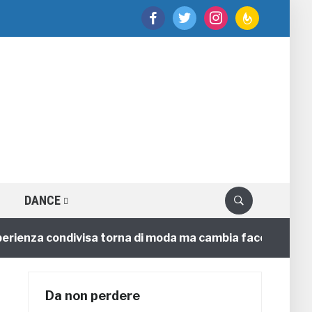
facebook
twitter
instagram
feedburner
DANCE
nza condivisa torna di moda ma cambia faccia
4 anni
Da non perdere