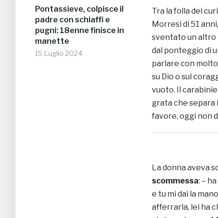
Pontassieve, colpisce il
Tra la folla dei c
padre con schiaffi e
Morresi di 51 anni,
pugni: 18enne finisce in
sventato un altro 
manette
dal ponteggio di u
15 Luglio 2024
parlare con molto t
su Dio o sul corag
vuoto. Il carabinie
grata che separa i
favore, oggi non 
La donna aveva s
scommessa
: – h
e tu mi dai la mano
afferrarla, lei ha c