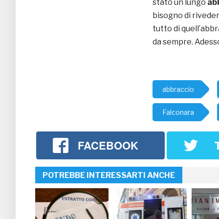
stato un lungo
ab
bisogno di riveder
tutto di quell’abb
da sempre. Adesso 
abbraccio
Falconara
FACEBOOK
POTREBBE INTERESSARTI ANCHE