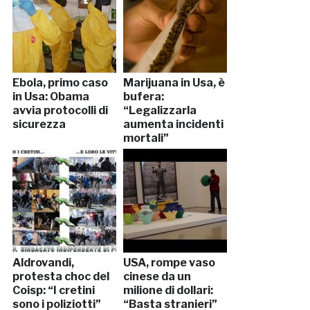
Ebola, primo caso
Marijuana in Usa, è
in Usa: Obama
bufera:
avvia protocolli di
“Legalizzarla
sicurezza
aumenta incidenti
mortali”
Aldrovandi,
USA, rompe vaso
protesta choc del
cinese da un
Coisp: “I cretini
milione di dollari:
sono i poliziotti”
“Basta stranieri”