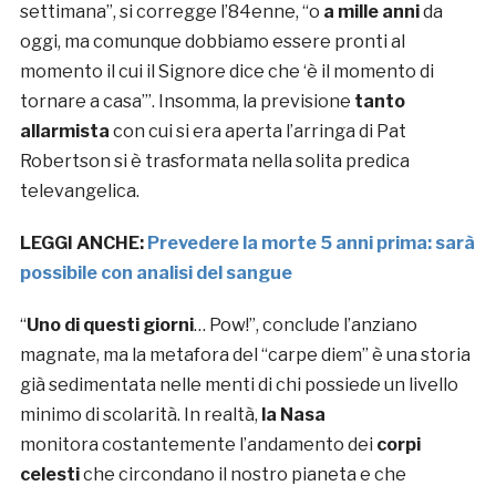
settimana”, si corregge l’84enne, “o
a mille anni
da
oggi, ma comunque dobbiamo essere pronti al
momento il cui il Signore dice che ‘è il momento di
tornare a casa’”. Insomma, la previsione
tanto
allarmista
con cui si era aperta l’arringa di Pat
Robertson si è trasformata nella solita predica
televangelica.
LEGGI ANCHE:
Prevedere la morte 5 anni prima: sarà
possibile con analisi del sangue
“
Uno di questi giorni
… Pow!”, conclude l’anziano
magnate, ma la metafora del “carpe diem” è una storia
già sedimentata nelle menti di chi possiede un livello
minimo di scolarità. In realtà,
la Nasa
monitora costantemente l’andamento dei
corpi
celesti
che circondano il nostro pianeta e che