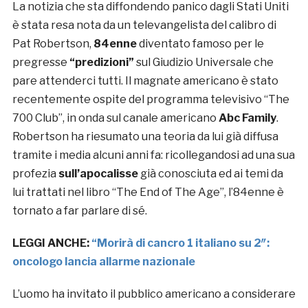
La notizia che sta diffondendo panico dagli Stati Uniti
è stata resa nota da un televangelista del calibro di
Pat Robertson,
84enne
diventato famoso per le
pregresse
“predizioni”
sul Giudizio Universale che
pare attenderci tutti. Il magnate americano è stato
recentemente ospite del programma televisivo “The
700 Club”, in onda sul canale americano
Abc Family
.
Robertson ha riesumato una teoria da lui già diffusa
tramite i media alcuni anni fa: ricollegandosi ad una sua
profezia
sull’apocalisse
già conosciuta ed ai temi da
lui trattati nel libro “The End of The Age”, l’84enne è
tornato a far parlare di sé.
LEGGI ANCHE:
“Morirà di cancro 1 italiano su 2″:
oncologo lancia allarme nazionale
L’uomo ha invitato il pubblico americano a considerare