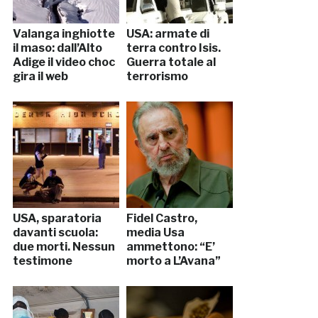
Valanga inghiotte
USA: armate di
il maso: dall’Alto
terra contro Isis.
Adige il video choc
Guerra totale al
gira il web
terrorismo
USA, sparatoria
Fidel Castro,
davanti scuola:
media Usa
due morti. Nessun
ammettono: “E’
testimone
morto a L’Avana”