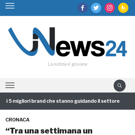
facebook
twitter
instagram
feedburn
La notizia è giovane
i 5 migliori brand che stanno guidando il settore
1 a
CRONACA
“Tra una settimana un