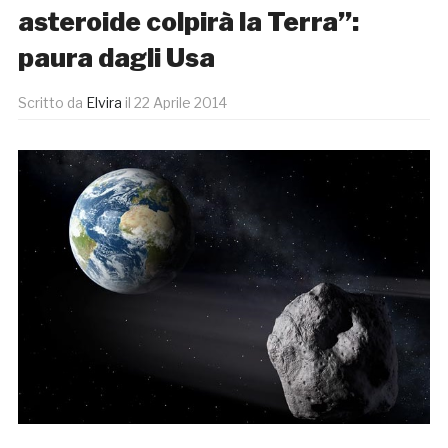
asteroide colpirà la Terra”:
paura dagli Usa
Scritto da
Elvira
il
22 Aprile 2014