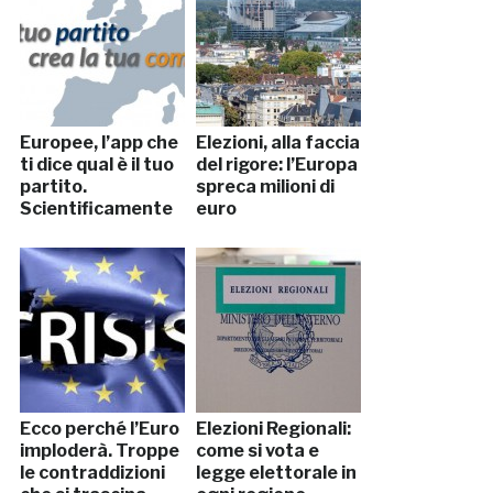
Europee, l’app che
Elezioni, alla faccia
ti dice qual è il tuo
del rigore: l’Europa
partito.
spreca milioni di
Scientificamente
euro
Ecco perché l’Euro
Elezioni Regionali:
imploderà. Troppe
come si vota e
le contraddizioni
legge elettorale in