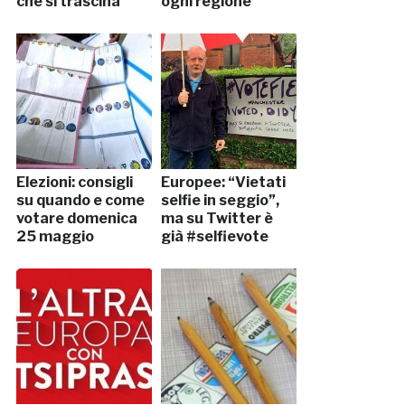
che si trascina
ogni regione
Elezioni: consigli
Europee: “Vietati
su quando e come
selfie in seggio”,
votare domenica
ma su Twitter è
25 maggio
già #selfievote