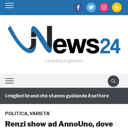
facebook
twitter
instagram
feedburn
La notizia è giovane
 migliori brand che stanno guidando il settore
1 anno
POLITICA
,
VARIETA'
Renzi show ad AnnoUno, dove