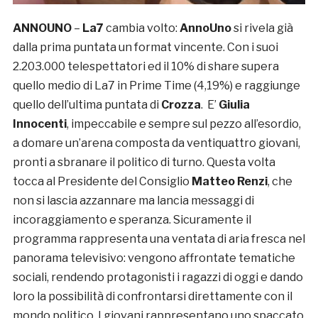
ANNOUNO
–
La7
cambia volto:
AnnoUno
si rivela già
dalla prima puntata un format vincente. Con i suoi
2.203.000 telespettatori ed il 10% di share supera
quello medio di La7 in Prime Time (4,19%) e raggiunge
quello dell’ultima puntata di
Crozza
. E’
Giulia
Innocenti
, impeccabile e sempre sul pezzo all’esordio,
a domare un’arena composta da ventiquattro giovani,
pronti a sbranare il politico di turno. Questa volta
tocca al Presidente del Consiglio
Matteo Renzi
, che
non si lascia azzannare ma lancia messaggi di
incoraggiamento e speranza. Sicuramente il
programma rappresenta una ventata di aria fresca nel
panorama televisivo: vengono affrontate tematiche
sociali, rendendo protagonisti i ragazzi di oggi e dando
loro la possibilità di confrontarsi direttamente con il
mondo politico. I giovani rappresentano uno spaccato