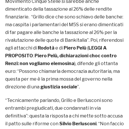
Movimento Cinque Stelle si sarebbe anche
dimenticato della tassazione al 26% delle rendite
finanziarie. “Grillo dice che sono schiavo delle banche:
ma caspita i parlamentari del M5S si erano dimenticati
di far pagare alle banche la tassazione al 26% per la
rivalutazione delle quote di Bankitalia”. Poi, riferendosi
agli attacchi di
Rodotà
e di
Piero Pelù
(
LEGGI A
PROPOSITO
:
Piero Pelù, dichiarazioni choc contro
Renzi: non vogliamo elemosina
), difende gli ottanta
euro: “Possono chiamarla democrazia autoritaria, ma
questa per me è la prima mossa del governo nella
direzione di una
giustizia sociale
”.
“Tecnicamente parlando, Grillo e Berlusconi sono
entrambi pregiudicati, due condannati in via
definitiva”: questa la risposta a chi mette sotto accusa
il patto sulle riforme con
Silvio Berlusconi
. “Non faccio