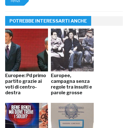
renzi
POTREBBE INTERESSARTI ANCHE
Europee: Pd primo
Europee,
partito grazie ai
campagna senza
voti di centro-
regole tra insulti e
destra
parole grosse