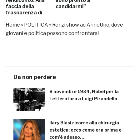
rendiconto. Alla
sono pronto a
faccia della
candidarmi”
trasparenza di
Renzi
Home
»
POLITICA
»
Renzi show ad AnnoUno, dove
giovani e politica possono confrontarsi
Da non perdere
8 novembre 1934, Nobel per la
Letteratura a Luigi Pirandello
Ilary Blasi ricorre alla chirurgia
estetica: ecco come era prima e
com’è adesso…