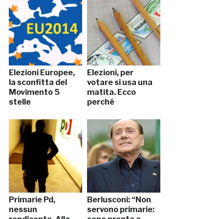
Elezioni Europee,
Elezioni, per
la sconfitta del
votare si usa una
Movimento 5
matita. Ecco
stelle
perché
Primarie Pd,
Berlusconi: “Non
nessun
servono primarie: