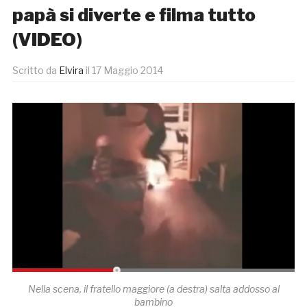
papà si diverte e filma tutto
(VIDEO)
Scritto da
Elvira
il
17 Maggio 2014
Nella scena, il fratello maggiore (a destra) salta addosso al
bambino