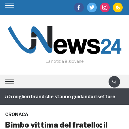
facebook
twitter
instagram
feedburn
La notizia è giovane
i 5 migliori brand che stanno guidando il settore
1 
CRONACA
Bimbo vittima del fratello: il