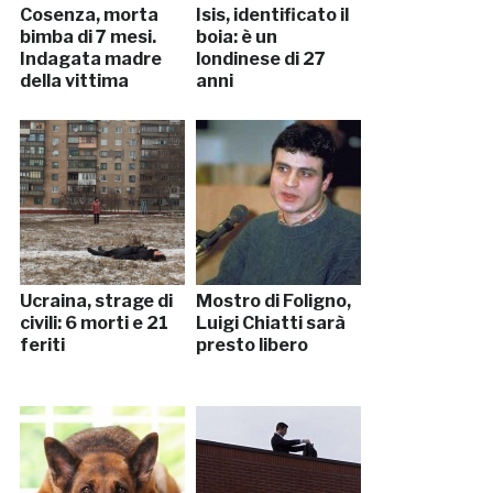
Cosenza, morta
Isis, identificato il
bimba di 7 mesi.
boia: è un
Indagata madre
londinese di 27
della vittima
anni
Ucraina, strage di
Mostro di Foligno,
civili: 6 morti e 21
Luigi Chiatti sarà
feriti
presto libero