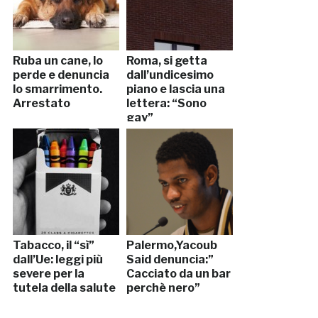
Ruba un cane, lo
Roma, si getta
perde e denuncia
dall’undicesimo
lo smarrimento.
piano e lascia una
Arrestato
lettera: “Sono
gay”
Tabacco, il “sì”
Palermo,Yacoub
dall’Ue: leggi più
Said denuncia:”
severe per la
Cacciato da un bar
tutela della salute
perchè nero”