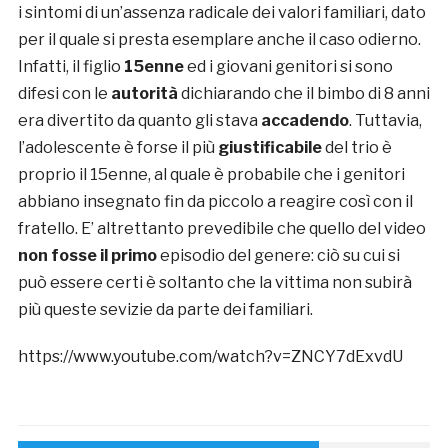
i sintomi di un’assenza radicale dei valori familiari, dato
per il quale si presta esemplare anche il caso odierno.
Infatti, il figlio
15enne
ed i giovani genitori si sono
difesi con le
autorità
dichiarando che il bimbo di 8 anni
era divertito da quanto gli stava
accadendo
. Tuttavia,
l’adolescente è forse il più
giustificabile
del trio è
proprio il 15enne, al quale è probabile che i genitori
abbiano insegnato fin da piccolo a reagire così con il
fratello. E’ altrettanto prevedibile che quello del video
non fosse il primo
episodio del genere: ciò su cui si
può essere certi è soltanto che la vittima non subirà
più queste sevizie da parte dei familiari.
https://www.youtube.com/watch?v=ZNCY7dExvdU