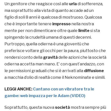
Un genitore che reagisce così alle
urla
di sofferenza,
ma soprattutto alla vista di quanto accade ad un
figlio di soli 8 anni è qualcosa di mostruoso. Qualcosa
che è importante tenere
impresso
nella nostra
mente per non dimenticare oltre quale
limite
si sta
spingendo la crudeltà umana di questi decenni.
Purtroppo, quella odierna è una gioventù che
preferisce voltare gli occhi per la paura, piuttosto che
rendersi conto della
gravità
delle azioni che la società
odierna accetta man mano. E’ con quest’andazzo, con
le permissioni graduali che si è arrivati alla
diffusione
a macchia d’olio di realtà come il Neknominate e simili.
LEGGI ANCHE:
Cantano con un vibratore tra le
gambe: web impazza per le Adam (VIDEO)
Soprattutto, questa nuova
società
mostra sempre più