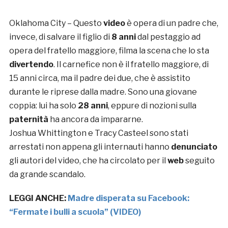
Oklahoma City – Questo
video
è opera di un padre che,
invece, di salvare il figlio di
8 anni
dal pestaggio ad
opera del fratello maggiore, filma la scena che lo sta
divertendo
. Il carnefice non è il fratello maggiore, di
15 anni circa, ma il padre dei due, che è assistito
durante le riprese dalla madre. Sono una giovane
coppia: lui ha solo
28 anni
, eppure di nozioni sulla
paternità
ha ancora da impararne.
Joshua Whittington e Tracy Casteel sono stati
arrestati non appena gli internauti hanno
denunciato
gli autori del video, che ha circolato per il
web
seguito
da grande scandalo.
LEGGI ANCHE:
Madre disperata su Facebook:
“Fermate i bulli a scuola” (VIDEO)