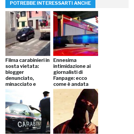
POTREBBE INTERESSARTI ANCHE
Filma carabinieri in
Ennesima
sosta vietata:
intimidazione ai
blogger
giornalisti di
denunciato,
Fanpage: ecco
minacciato e
come è andata
abusato in
caserma