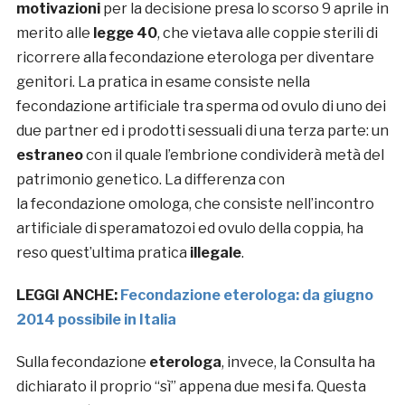
motivazioni
per la decisione presa lo scorso 9 aprile in
merito alle
legge 40
, che vietava alle coppie sterili di
ricorrere alla fecondazione eterologa per diventare
genitori. La pratica in esame consiste nella
fecondazione artificiale tra sperma od ovulo di uno dei
due partner ed i prodotti sessuali di una terza parte: un
estraneo
con il quale l’embrione condividerà metà del
patrimonio genetico. La differenza con
la fecondazione omologa, che consiste nell’incontro
artificiale di speramatozoi ed ovulo della coppia, ha
reso quest’ultima pratica
illegale
.
LEGGI ANCHE:
Fecondazione eterologa: da giugno
2014 possibile in Italia
Sulla fecondazione
eterologa
, invece, la Consulta ha
dichiarato il proprio “sì” appena due mesi fa. Questa