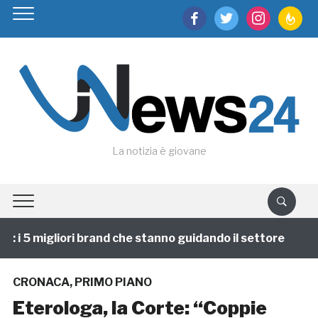
facebook
twitter
instagram
feedburn
La notizia è giovane
i 5 migliori brand che stanno guidando il settore
1 
CRONACA
,
PRIMO PIANO
Eterologa, la Corte: “Coppie