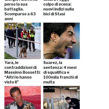
perso la sua
colpo di scena:
battaglia.
nuovi indizi sulla
Scomparso a 63
bici di Stasi
anni
Yara, le
Suarez, la
contraddizioni di
sentenza: 4 mesi
Massimo Bossetti:
di squalifica e
“Altri lo hanno
100mila franchi di
visto lì”
multa