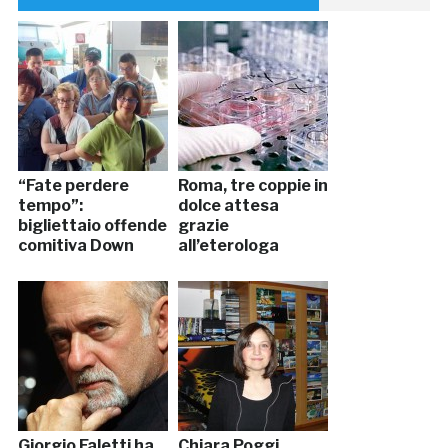
“Fate perdere
Roma, tre coppie in
tempo”:
dolce attesa
bigliettaio offende
grazie
comitiva Down
all’eterologa
Giorgio Faletti ha
Chiara Poggi,