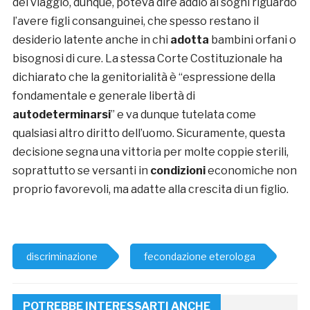
del viaggio, dunque, poteva dire addio ai sogni riguardo
l’avere figli consanguinei, che spesso restano il
desiderio latente anche in chi
adotta
bambini orfani o
bisognosi di cure. La stessa Corte Costituzionale ha
dichiarato che la genitorialità è “
espressione della
fondamentale e generale libertà di
autodeterminarsi
” e va dunque tutelata come
qualsiasi altro diritto dell’uomo. Sicuramente, questa
decisione segna una vittoria per molte coppie sterili,
soprattutto se versanti in
condizioni
economiche non
proprio favorevoli, ma adatte alla crescita di un figlio.
discriminazione
fecondazione eterologa
POTREBBE INTERESSARTI ANCHE