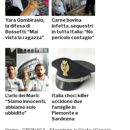
Yara Gambirasio,
Carne bovina
la difesa di
infetta, sequestri
Bossetti: “Mai
in tutta Italia: “No
vista la ragazza”
pericolo contagio”
L’urlo dei Marò:
Italia choc: killer
“Siamo innocenti,
uccidono due
abbiamo solo
famiglie in
ubbidito”
Piemonte e
Sardegna