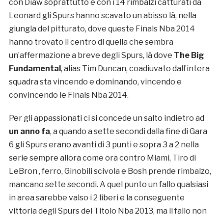
con Diaw soprattutto e con i 14 rimbalzi catturati da
Leonard gli Spurs hanno scavato un abisso là, nella
giungla del pitturato, dove queste Finals Nba 2014
hanno trovato il centro di quella che sembra
un’affermazione a breve degli Spurs, là dove
The Big
Fundamental
, alias Tim Duncan, coadiuvato dall’intera
squadra sta vincendo e dominando, vincendo e
convincendo le Finals Nba 2014.
Per gli appassionati ci si concede un salto indietro ad
un anno fa
, a quando a sette secondi dalla fine di Gara
6 gli Spurs erano avanti di 3 punti e sopra 3 a 2 nella
serie sempre allora come ora contro Miami, Tiro di
LeBron , ferro, Ginobili scivola e Bosh prende rimbalzo,
mancano sette secondi. A quel punto un fallo qualsiasi
in area sarebbe valso i 2 liberi e la conseguente
vittoria degli Spurs del Titolo Nba 2013, ma il fallo non