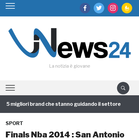
facebook
twitter
instagram
feedburn
La notizia è giovane
5 migliori brand che stanno guidando il settore
1 ann
SPORT
Finals Nba 2014 : San Antonio