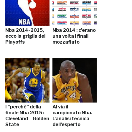
Nba 2014-2015,
Nba 2014 : c’erano
ecco la griglia dei
una volta i finali
Playoffs
mozzafiato
I “perchè” della
Al via il
finale Nba 2015 :
campionato Nba.
Cleveland – Golden
L’analisi tecnica
State
dell’esperto