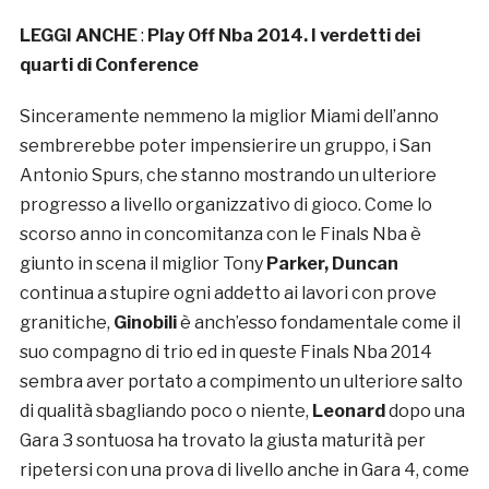
LEGGI ANCHE
:
Play Off Nba 2014. I verdetti dei
quarti di Conference
Sinceramente nemmeno la miglior Miami dell’anno
sembrerebbe poter impensierire un gruppo, i San
Antonio Spurs, che stanno mostrando un ulteriore
progresso a livello organizzativo di gioco. Come lo
scorso anno in concomitanza con le Finals Nba è
giunto in scena il miglior Tony
Parker,
Duncan
continua a stupire ogni addetto ai lavori con prove
granitiche,
Ginobili
è anch’esso fondamentale come il
suo compagno di trio ed in queste Finals Nba 2014
sembra aver portato a compimento un ulteriore salto
di qualità sbagliando poco o niente,
Leonard
dopo una
Gara 3 sontuosa ha trovato la giusta maturità per
ripetersi con una prova di livello anche in Gara 4, come