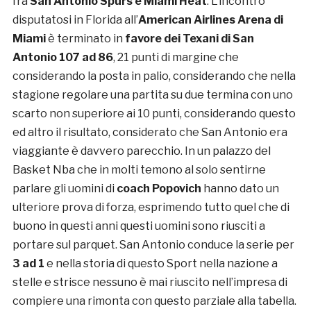
fra
San Antonio Spurs e Miami Heat
. L’incontro
disputatosi in Florida all’
American Airlines Arena di
Miami
è terminato in
favore dei Texani di San
Antonio 107 ad 86
, 21 punti di margine che
considerando la posta in palio, considerando che nella
stagione regolare una partita su due termina con uno
scarto non superiore ai 10 punti, considerando questo
ed altro il risultato, considerato che San Antonio era
viaggiante è davvero parecchio. In un palazzo del
Basket Nba che in molti temono al solo sentirne
parlare gli uomini di
coach Popovich
hanno dato un
ulteriore prova di forza, esprimendo tutto quel che di
buono in questi anni questi uomini sono riusciti a
portare sul parquet. San Antonio conduce la serie per
3 ad 1
e nella storia di questo Sport nella nazione a
stelle e strisce nessuno è mai riuscito nell’impresa di
compiere una rimonta con questo parziale alla tabella.