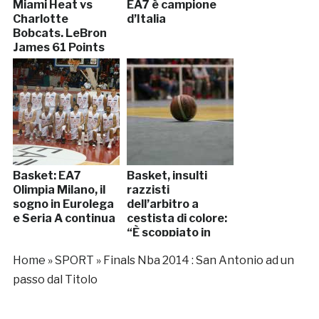
Miami Heat vs
EA7 è campione
Charlotte
d’Italia
Bobcats. LeBron
James 61 Points
Basket: EA7
Basket, insulti
Olimpia Milano, il
razzisti
sogno in Eurolega
dell’arbitro a
e Seria A continua
cestista di colore:
“È scoppiato in
lacrime”
Home
»
SPORT
»
Finals Nba 2014 : San Antonio ad un
passo dal Titolo