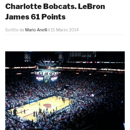
Charlotte Bobcats. LeBron
James 61 Points
Scritto da
Mario Anelli
il
15 Marzo 2014