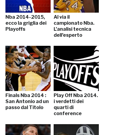
Nba 2014-2015,
Al via il
ecco la griglia dei
campionato Nba.
Playoffs
L’analisi tecnica
dell’esperto
Finals Nba 2014 :
Play Off Nba 2014.
San Antonio ad un
i verdetti dei
passo dal Titolo
quarti di
conference