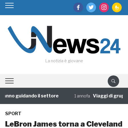
facebook
twitter
instagram
feedburn
La notizia è giovane
nno guidando il settore
Viaggi di gruppo: l
1 annofa
SPORT
LeBron James torna a Cleveland