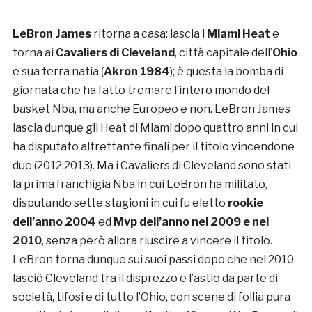
LeBron James
ritorna a casa: lascia i
Miami Heat
e
torna ai
Cavaliers di Cleveland
, città capitale dell’
Ohio
e sua terra natia (
Akron 1984
); è questa la bomba di
giornata che ha fatto tremare l’intero mondo del
basket Nba, ma anche Europeo e non. LeBron James
lascia dunque gli Heat di Miami dopo quattro anni in cui
ha disputato altrettante finali per il titolo vincendone
due (2012,2013). Ma i Cavaliers di Cleveland sono stati
la prima franchigia Nba in cui LeBron ha militato,
disputando sette stagioni in cui fu eletto
rookie
dell’anno 2004
ed
Mvp dell’anno nel 2009 e nel
2010
, senza però allora riuscire a vincere il titolo.
LeBron torna dunque sui suoi passi dopo che nel 2010
lasciò Cleveland tra il disprezzo e l’astio da parte di
società, tifosi e di tutto l’Ohio, con scene di follia pura