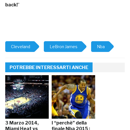
back!
”
Cleveland
LeBron James
Nba
POTREBBE INTERESSARTI ANCHE
3 Marzo 2014,
I “perchè” della
Miami Heat vs
finale Nba 2015 :