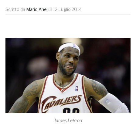
Scritto da
Mario Anelli
il
12 Luglio 2014
James LeBron