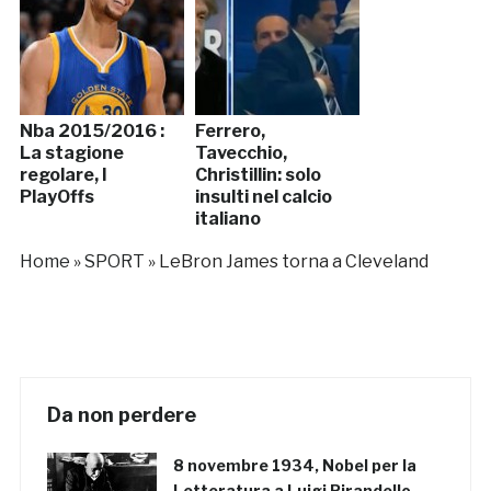
Nba 2015/2016 :
Ferrero,
La stagione
Tavecchio,
regolare, I
Christillin: solo
PlayOffs
insulti nel calcio
italiano
Home
»
SPORT
»
LeBron James torna a Cleveland
Da non perdere
8 novembre 1934, Nobel per la
Letteratura a Luigi Pirandello