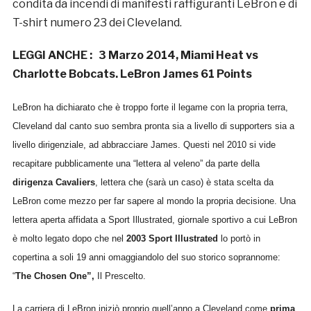
condita da incendi di manifesti raffiguranti LeBron e di
T-shirt numero 23 dei Cleveland.
LEGGI ANCHE :
3 Marzo 2014, Miami Heat vs
Charlotte Bobcats. LeBron James 61 Points
LeBron ha dichiarato che è troppo forte il legame con la propria terra,
Cleveland dal canto suo sembra pronta sia a livello di supporters sia a
livello dirigenziale, ad abbracciare James. Questi nel 2010 si vide
recapitare pubblicamente una “lettera al veleno” da parte della
dirigenza Cavaliers
, lettera che (sarà un caso) è stata scelta da
LeBron come mezzo per far sapere al mondo la propria decisione. Una
lettera aperta affidata a Sport Illustrated, giornale sportivo a cui LeBron
è molto legato dopo che nel
2003 Sport Illustrated
lo portò in
copertina a soli 19 anni omaggiandolo del suo storico soprannome:
“
The Chosen One”,
Il Prescelto.
La carriera di LeBron iniziò proprio quell’anno a Cleveland come
prima