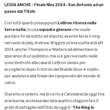
LEGGI ANCHE :
Finals Nba 2014 : San Antonio ad un
passo dal Titolo
Con tutti questi presupposti
LeBron ritorna nella
terra natìa
, in una
squadra giovane
che vuole
puntare fin da subito ad imporsi, avente Kyrie Irving
nel ruolo di play, Andrew Wiggins prima scelta al draft
2014, anche Thompson e Waiters ad alimentare le
speranze di un pubblico che si è già riversato nelle
zone limitrofe alla casa di LeBron James per
accoglierlo dopo il ritorno dal Brasile dove è volato
per assistere alla finale dei campionati del mondo di
calcio.
Staremo a vedere, ma di certo a Cleveland da oggi tira
aria buona, la stessa lasciata quattro stagioni fa e il
grido di battaglia nell’Ohio da oggi è “
The King is