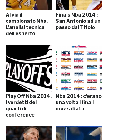
Al via il
Finals Nba 2014 :
campionato Nba.
San Antonio ad un
L’analisi tecnica
passo dal Titolo
dell’esperto
Play Off Nba 2014.
Nba 2014 : c’erano
i verdetti dei
una volta i finali
quarti di
mozzafiato
conference