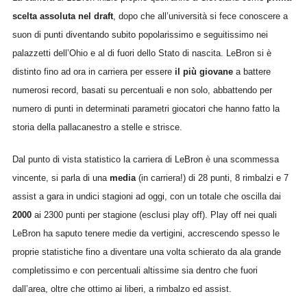
scelta assoluta nel draft
, dopo che all’università si fece conoscere a
suon di punti diventando subito popolarissimo e seguitissimo nei
palazzetti dell’Ohio e al di fuori dello Stato di nascita. LeBron si è
distinto fino ad ora in carriera per essere
il più giovane
a battere
numerosi record, basati su percentuali e non solo, abbattendo per
numero di punti in determinati parametri giocatori che hanno fatto la
storia della pallacanestro a stelle e strisce.
Dal punto di vista statistico la carriera di LeBron è una scommessa
vincente, si parla di una
media
(in carriera!) di 28 punti, 8 rimbalzi e 7
assist a gara in undici stagioni ad oggi, con un totale che oscilla dai
2000
ai 2300 punti per stagione (esclusi play off). Play off nei quali
LeBron ha saputo tenere medie da vertigini, accrescendo spesso le
proprie statistiche fino a diventare una volta schierato da ala grande
completissimo e con percentuali altissime sia dentro che fuori
dall’area, oltre che ottimo ai liberi, a rimbalzo ed assist.