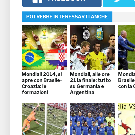
POTREBBE INTERESSARTI ANCHE
Mondiali 2014, si
Mondiali, alle ore
Mondial
apre con Brasile-
21 la finale: tutto
Brasile
Croazia: le
su Germania e
con la
formazioni
Argentina