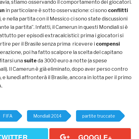
tavia, stiamo osservando il comportamento dei giocatori.
un
in particolare è sotto osservazione: ci sono
conflitti
, e nella partita con il Messico ci sono state discussioni
ante la partita”. Infatti, il Camerun in questi Mondiali si è
ttutto per episodi extracalcistici: prima i giocatori si
artire per il Brasile senza prima ricevere i
compensi
derazione, poi ha fatto scalpore la scelta del capitano
fitarsi una
suite
da 3000 euro a notte (a spese
i). Il Camerun è già eliminato, dopo aver perso contro
e lunedì affronterà il Brasile, ancora in lotta per il primo
A.
FIFA
Mondiali 2014
partite truccate
TWITTER
GOOGLE+