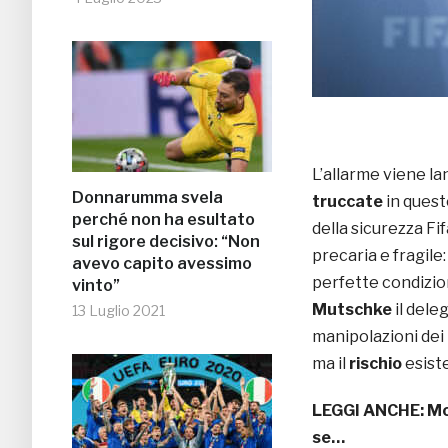
L’allarme viene la
Donnarumma svela
truccate
in quest
perché non ha esultato
della sicurezza Fi
sul rigore decisivo: “Non
precaria e fragile:
avevo capito avessimo
perfette condizion
vinto”
Mutschke
il dele
13 Luglio 2021
manipolazioni dei 
ma il
rischio
esiste
LEGGI ANCHE:
Mo
se…