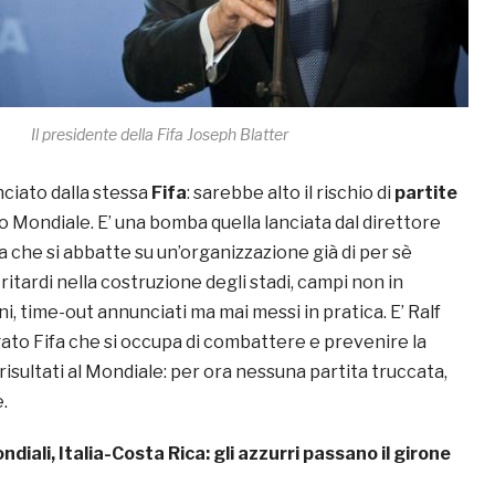
Il presidente della Fifa Joseph Blatter
nciato dalla stessa
Fifa
: sarebbe alto il rischio di
partite
o Mondiale. E’ una bomba quella lanciata dal direttore
fa che si abbatte su un’organizzazione già di per sè
 ritardi nella costruzione degli stadi, campi non in
i, time-out annunciati ma mai messi in pratica. E’ Ralf
gato Fifa che si occupa di combattere e prevenire la
risultati al Mondiale: per ora nessuna partita truccata,
.
ndiali, Italia-Costa Rica: gli azzurri passano il girone