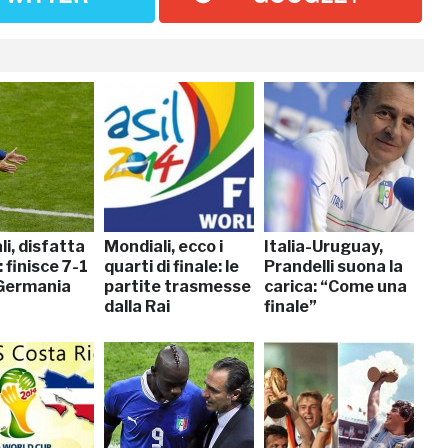
i, disfatta
Mondiali, ecco i
Italia-Uruguay,
: finisce 7-1
quarti di finale: le
Prandelli suona la
 Germania
partite trasmesse
carica: “Come una
dalla Rai
finale”