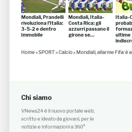
Mondiali, Prandelli
Mondiali, Italia-
Italia-
rivoluziona l’Italia:
Costa Rica: gli
probabi
3-5-2 e dentro
azzurri passano il
formaz
Immobile
girone se…
ultime
indiscr
Home
»
SPORT
»
Calcio
»
Mondiali, allarme Fifa: è a
Chi siamo
VNews24 è il nuovo portale web,
scritto e ideato da giovani, per le
notizie e informazioni a 360°