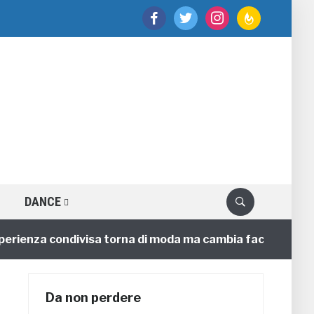
facebook
twitter
instagram
feedburner
DANCE
enza condivisa torna di moda ma cambia faccia
4 ann
Da non perdere