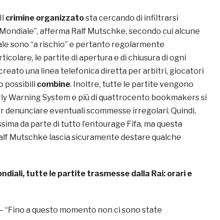
Il
crimine organizzato
sta cercando di infiltrarsi
 Mondiale”, afferma Ralf Mutschke, secondo cui alcune
ale sono “a rischio” e pertanto regolarmente
articolare, le partite di apertura e di chiusura di ogni
creato una linea telefonica diretta per arbitri, giocatori
o possibili
combine
. Inoltre, tutte le partite vengono
ly Warning System e più di quattrocento bookmakers si
r denunciare eventuali scommesse irregolari. Quindi,
sima da parte di tutto l’entourage Fifa, ma questa
Ralf Mutschke lascia sicuramente destare qualche
ndiali, tutte le partite trasmesse dalla Rai: orari e
– “Fino a questo momento non ci sono state