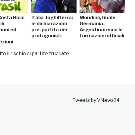
Costa Rica:
Italia-Inghilterra:
Mondiali, finale
li
le dichiarazioni
Germania-
ioni ed
pre-partita dei
Argentina: ecco le
protagonisti
formazioni ufficiali
ezioni
lto il rischio di partite truccate
Tweets by VNews24