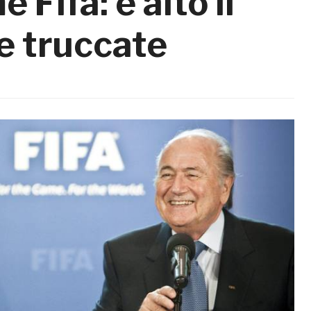
 Fifa: è alto il
te truccate