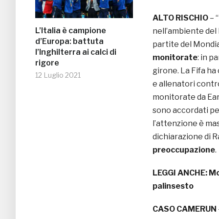
ALTO RISCHIO
– “
L’Italia è campione
nell’ambiente del
d’Europa: battuta
partite del Mondi
l’Inghilterra ai calci di
monitorate
: in p
rigore
girone. La Fifa ha 
12 Luglio 2021
e allenatori contr
monitorate da Ear
sono accordati pe
l’attenzione è mas
dichiarazione di 
preoccupazione
.
LEGGI ANCHE:
Mo
palinsesto
CASO CAMERUN