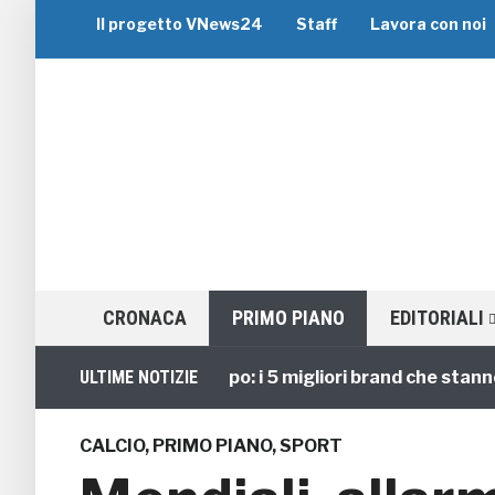
Il progetto VNews24
Staff
Lavora con noi
CRONACA
PRIMO PIANO
EDITORIALI
Viaggi di Gruppo: i 5 migliori brand che stanno gui
ULTIME NOTIZIE
CALCIO
,
PRIMO PIANO
,
SPORT