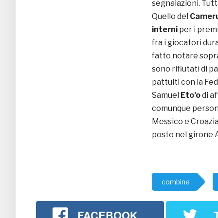
segnalazioni. Tut
Quello del
Camer
interni
per i premi
fra i giocatori dur
fatto notare sopra
sono rifiutati di p
pattuiti con la Fe
Samuel
Eto’o
di af
comunque personal
Messico e Croazia, 
posto nel girone 
combine
FACEBOOK