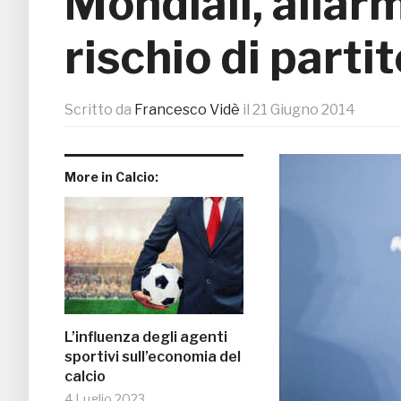
Mondiali, allarme
rischio di parti
Scritto da
Francesco Vidè
il
21 Giugno 2014
More in Calcio:
L’influenza degli agenti
sportivi sull’economia del
calcio
4 Luglio 2023