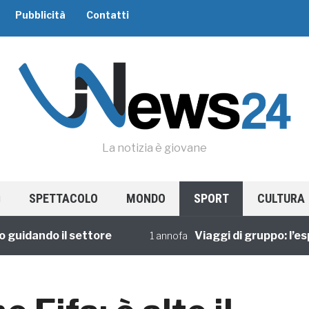
Pubblicità
Contatti
La notizia è giovane
SPETTACOLO
MONDO
SPORT
CULTURA
dando il settore
Viaggi di gruppo: l’esperi
1 annofa