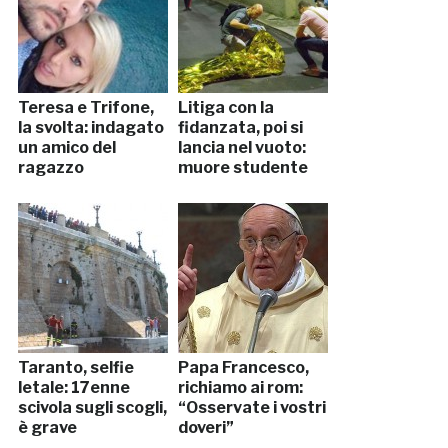
Teresa e Trifone,
Litiga con la
la svolta: indagato
fidanzata, poi si
un amico del
lancia nel vuoto:
ragazzo
muore studente
Taranto, selfie
Papa Francesco,
letale: 17enne
richiamo ai rom:
scivola sugli scogli,
“Osservate i vostri
è grave
doveri”