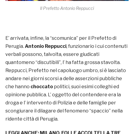
Il Prefetto Antonio Reppucci
E’ arrivata, infine, la “scomunica” per il Prefetto di
Perugia.
Antonio Reppucci
, funzionario i cui contenuti
verbali possono, talvolta, essere giudicati
quantomeno “discutibili”, l’ ha fatta grossa stavolta.
Reppucci, Prefetto nel capoluogo umbro, si è lasciato
andare nei giorni scorsi a delle asserzioni pubbliche
che hanno
choccato
politici, suoi esimi colleghi ed
opinione pubblica. L’ oggetto del contendere era la
droga e l’ intervento di Polizia e delle famiglie per
scongiurare il dilagare del fenomeno “spaccio” nella
ridente città di Perugia.
LEGGI ANCHE:
MILANO, FOLLE ACCOLTELLA TRE