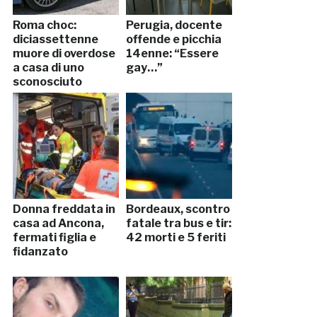
Roma choc:
Perugia, docente
diciassettenne
offende e picchia
muore di overdose
14enne: “Essere
a casa di uno
gay…”
sconosciuto
Donna freddata in
Bordeaux, scontro
casa ad Ancona,
fatale tra bus e tir:
fermati figlia e
42 morti e 5 feriti
fidanzato