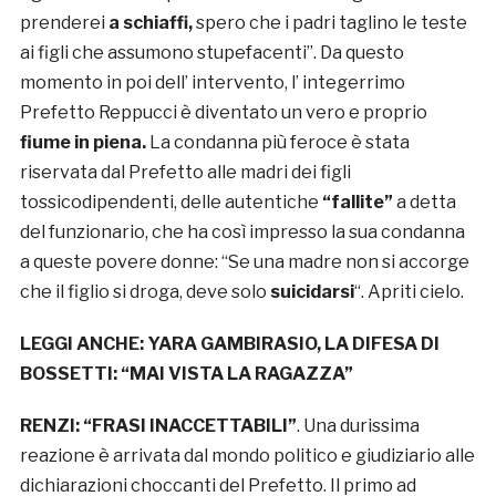
prenderei
a schiaffi,
spero che i padri taglino le teste
ai figli che assumono stupefacenti”. Da questo
momento in poi dell’ intervento, l’ integerrimo
Prefetto Reppucci è diventato un vero e proprio
fiume in piena.
La condanna più feroce è stata
riservata dal Prefetto alle madri dei figli
tossicodipendenti, delle autentiche
“fallite”
a detta
del funzionario, che ha così impresso la sua condanna
a queste povere donne: “Se una madre non si accorge
che il figlio si droga, deve solo
suicidarsi
“. Apriti cielo.
LEGGI ANCHE:
YARA GAMBIRASIO, LA DIFESA DI
BOSSETTI: “MAI VISTA LA RAGAZZA”
RENZI: “FRASI INACCETTABILI”
. Una durissima
reazione è arrivata dal mondo politico e giudiziario alle
dichiarazioni choccanti del Prefetto. Il primo ad