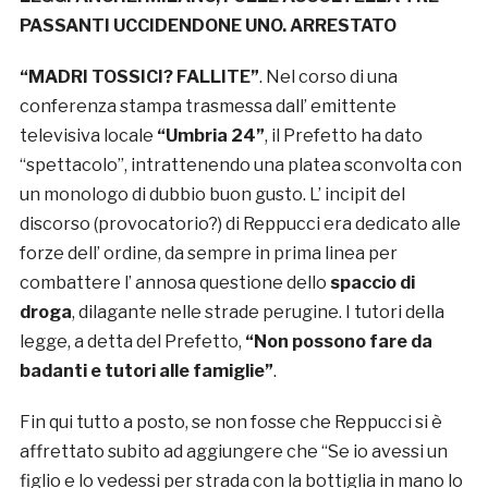
PASSANTI UCCIDENDONE UNO. ARRESTATO
“MADRI TOSSICI? FALLITE”
. Nel corso di una
conferenza stampa trasmessa dall’ emittente
televisiva locale
“Umbria 24”
, il Prefetto ha dato
“spettacolo”, intrattenendo una platea sconvolta con
un monologo di dubbio buon gusto. L’ incipit del
discorso (provocatorio?) di Reppucci era dedicato alle
forze dell’ ordine, da sempre in prima linea per
combattere l’ annosa questione dello
spaccio di
droga
, dilagante nelle strade perugine. I tutori della
legge, a detta del Prefetto,
“Non possono fare da
badanti e tutori alle famiglie”
.
Fin qui tutto a posto, se non fosse che Reppucci si è
affrettato subito ad aggiungere che “Se io avessi un
figlio e lo vedessi per strada con la bottiglia in mano lo