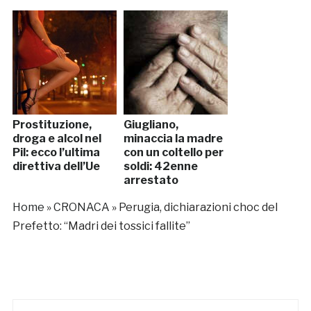
Prostituzione,
Giugliano,
droga e alcol nel
minaccia la madre
Pil: ecco l’ultima
con un coltello per
direttiva dell’Ue
soldi: 42enne
arrestato
Home
»
CRONACA
»
Perugia, dichiarazioni choc del
Prefetto: “Madri dei tossici fallite”