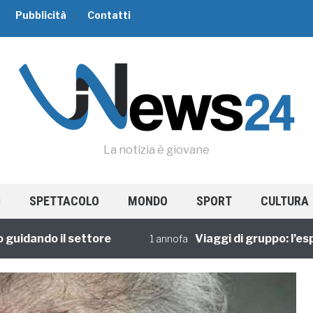
Pubblicità
Contatti
La notizia è giovane
SPETTACOLO
MONDO
SPORT
CULTURA
dando il settore
Viaggi di gruppo: l’esperi
1 annofa