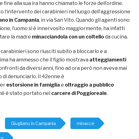
 fine alla sua ira hanno chiamato le forze dell’ordine.
 l’intervento dei carabinieri nel luogo dell’aggressione
iano in Campania
, in via San Vito. Quando gli agenti sono
zione, l’uomo si è innervosito maggiormente, ha infatti
ltare la madre
minacciandola con un coltello
da cucina.
arabinieri sono riusciti subito a bloccarlo e a
ttima ha ammesso che il figlio mostrava
atteggiamenti
onfronti da diversi anni, fino ad ora però non aveva mai
o di denunciarlo. Il 42enne è
er
estorsione in famiglia
e
oltraggio a pubblico
hé è stato portato nel
carcere di Poggioreale
.
Giugliano in Campania
minacce
za