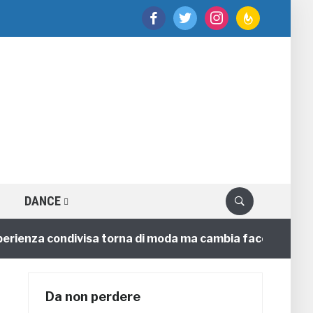
facebook
twitter
instagram
feedburner
DANCE
enza condivisa torna di moda ma cambia faccia
4 ann
Da non perdere