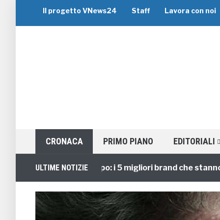
Il progetto VNews24
Staff
Lavora con noi
CRONACA
PRIMO PIANO
EDITORIALI
Viaggi di Gruppo: i 5 migliori brand che stanno gui
ULTIME NOTIZIE