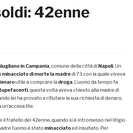
soldi: 42enne
iugliano in Campania
, comune della città di
Napoli
. Un
a
minacciato di morte la madre
di 73 con la quale viveva
 denaro
utile a comprare la
droga
. L’uomo da tempo fa
tupefacenti
, questa volta aveva chiesto alla madre di
ndo lei ha provato a rifiutare la sua richiesta di denaro,
 un’accesa lite.
 il fratello del 42enne, quando si è intromesso nel litigio
madre l’uomo è stato
minacciato
ed insultato. Per