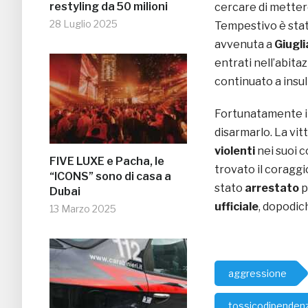
restyling da 50 milioni
cercare di mettere
28 Luglio 2025
Tempestivo è stato
avvenuta a
Giugl
entrati nell’abita
continuato a insu
Fortunatamente i c
disarmarlo. La vi
violenti
nei suoi c
FIVE LUXE e Pacha, le
trovato il coraggi
“ICONS” sono di casa a
stato
arrestato
p
Dubai
ufficiale
, dopodic
13 Marzo 2025
aggressione
tossicodipenden