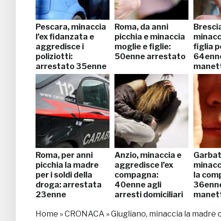
Pescara, minaccia
Roma, da anni
Brescia
l’ex fidanzata e
picchia e minaccia
minacc
aggredisce i
moglie e figlie:
figlia 
poliziotti:
50enne arrestato
64enne
arrestato 35enne
manet
Roma, per anni
Anzio, minaccia e
Garbat
picchia la madre
aggredisce l’ex
minacci
per i soldi della
compagna:
la com
droga: arrestata
40enne agli
36enne
23enne
arresti domiciliari
manet
Home
»
CRONACA
»
Giugliano, minaccia la madre 