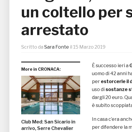
un coltello per 
arrestato
Scritto da
Sara Fonte
il
15 Marzo 2019
È successo ieri a
G
More in CRONACA:
uomo di 42 anni h
per
estorcerle il
uso di
sostanze s
dargli 20 euro. Qua
è subito scoppiata
In casa c’era anche
Club Med: San Sicario in
per difendere la 
arrivo, Serre Chevalier