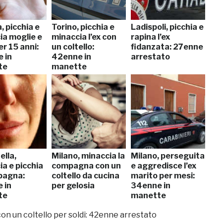
, picchia e
Torino, picchia e
Ladispoli, picchia e
ia moglie e
minaccia l’ex con
rapina l’ex
per 15 anni:
un coltello:
fidanzata: 27enne
 in
42enne in
arrestato
te
manette
ella,
Milano, minaccia la
Milano, perseguita
a e picchia
compagna con un
e aggredisce l’ex
pagna:
coltello da cucina
marito per mesi:
 in
per gelosia
34enne in
te
manette
con un coltello per soldi: 42enne arrestato