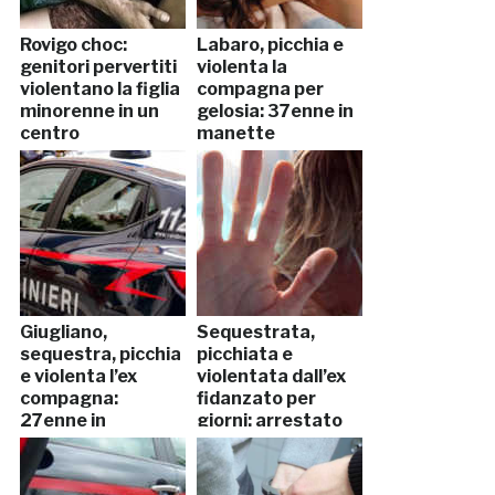
Rovigo choc:
Labaro, picchia e
genitori pervertiti
violenta la
violentano la figlia
compagna per
minorenne in un
gelosia: 37enne in
centro
manette
commerciale
Giugliano,
Sequestrata,
sequestra, picchia
picchiata e
e violenta l’ex
violentata dall’ex
compagna:
fidanzato per
27enne in
giorni: arrestato
manette