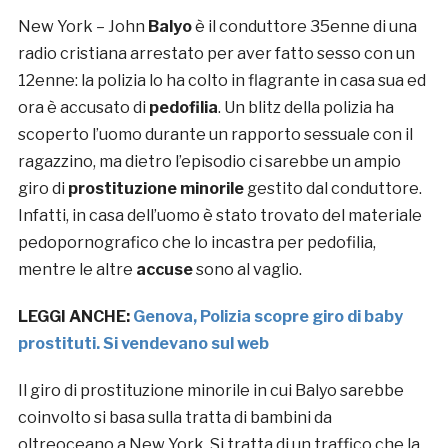
New York – John
Balyo
è il conduttore 35enne di una
radio cristiana arrestato per aver fatto sesso con un
12enne: la polizia lo ha colto in flagrante in casa sua ed
ora è accusato di
pedofilia
. Un blitz della polizia ha
scoperto l’uomo durante un rapporto sessuale con il
ragazzino, ma dietro l’episodio ci sarebbe un ampio
giro di
prostituzione minorile
gestito dal conduttore.
Infatti, in casa dell’uomo è stato trovato del materiale
pedopornografico che lo incastra per pedofilia,
mentre le altre
accuse
sono al vaglio.
LEGGI ANCHE:
Genova, Polizia scopre giro di baby
prostituti. Si vendevano sul web
Il giro di prostituzione minorile in cui Balyo sarebbe
coinvolto si basa sulla tratta di bambini da
oltreoceano a New York. Si tratta di un traffico che la