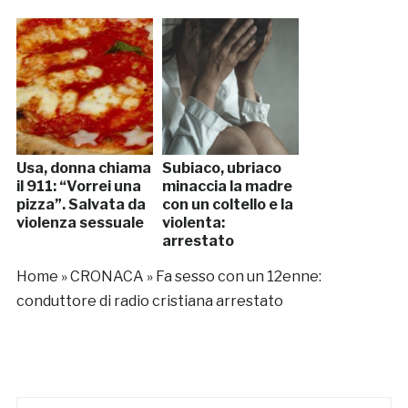
Usa, donna chiama
Subiaco, ubriaco
il 911: “Vorrei una
minaccia la madre
pizza”. Salvata da
con un coltello e la
violenza sessuale
violenta:
arrestato
Home
»
CRONACA
»
Fa sesso con un 12enne:
conduttore di radio cristiana arrestato