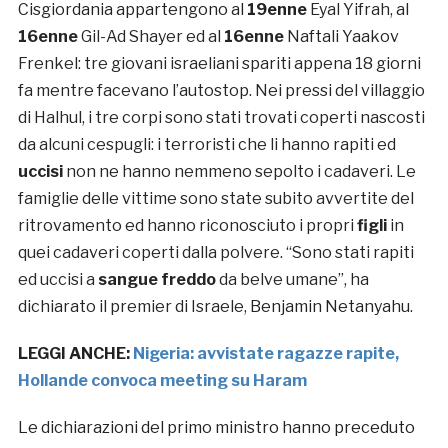
Cisgiordania appartengono al
19enne
Eyal Yifrah, al
16enne
Gil-Ad Shayer ed al
16enne
Naftali Yaakov
Frenkel: tre giovani israeliani spariti appena 18 giorni
fa mentre facevano l’autostop. Nei pressi del villaggio
di Halhul, i tre corpi sono stati trovati coperti nascosti
da alcuni cespugli: i terroristi che li hanno rapiti ed
uccisi
non ne hanno nemmeno sepolto i cadaveri. Le
famiglie delle vittime sono state subito avvertite del
ritrovamento ed hanno riconosciuto i propri
figli
in
quei cadaveri coperti dalla polvere. “Sono stati rapiti
ed uccisi a
sangue freddo
da belve umane”, ha
dichiarato il premier di Israele,
Benjamin Netanyahu.
LEGGI ANCHE:
Nigeria: avvistate ragazze rapite,
Hollande convoca meeting su Haram
Le dichiarazioni del primo ministro hanno preceduto