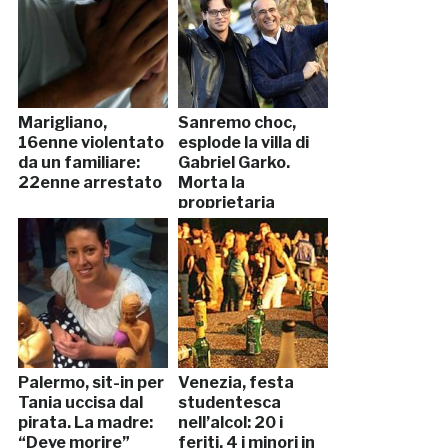
Marigliano,
Sanremo choc,
16enne violentato
esplode la villa di
da un familiare:
Gabriel Garko.
22enne arrestato
Morta la
proprietaria
Palermo, sit-in per
Venezia, festa
Tania uccisa dal
studentesca
pirata. La madre:
nell’alcol: 20 i
“Deve morire”
feriti, 4 i minori in