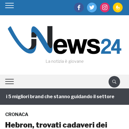
facebook
twitter
instagram
feedburn
La notizia è giovane
i 5 migliori brand che stanno guidando il settore
1 a
CRONACA
Hebron, trovati cadaveri dei