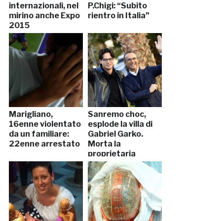
internazionali, nel
P.Chigi: “Subito
mirino anche Expo
rientro in Italia”
2015
Marigliano,
Sanremo choc,
16enne violentato
esplode la villa di
da un familiare:
Gabriel Garko.
22enne arrestato
Morta la
proprietaria