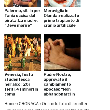
Palermo, sit-in per
Meraviglia in
Tania uccisa dal
Olanda: realizzato
pirata. La madre:
primo trapianto di
“Deve morire”
cranio artificiale
Venezia, festa
Padre Nostro,
studentesca
approvato il
nell’alcol: 20 i
cambiamento
feriti, 4 i minori in
epocale: “Non
coma
abbandonarci in
tentazione”
Home
»
CRONACA
»
Online le foto di Jennifer