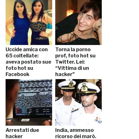
Uccide amica con
Torna la porno
65 coltellate:
prof, foto hot su
aveva postato sue
Twitter. Lei:
foto hot su
“Vittima di un
Facebook
hacker”
Arrestati due
India, ammesso
hacker
ricorso dei marò.