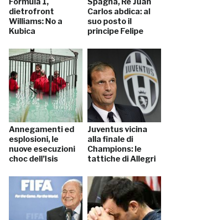
Formula 1,
Spagna, Re Juan
dietrofront
Carlos abdica: al
Williams: No a
suo posto il
Kubica
principe Felipe
Annegamenti ed
Juventus vicina
esplosioni, le
alla finale di
nuove esecuzioni
Champions: le
choc dell’Isis
tattiche di Allegri