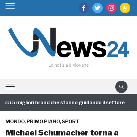
facebook
twitter
instagram
feedburn
La notizia è giovane
 i 5 migliori brand che stanno guidando il settore
1
MONDO
,
PRIMO PIANO
,
SPORT
Michael Schumacher torna a