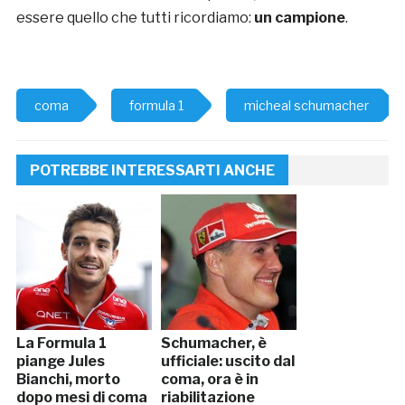
essere quello che tutti ricordiamo:
un campione
.
coma
formula 1
micheal schumacher
POTREBBE INTERESSARTI ANCHE
La Formula 1
Schumacher, è
piange Jules
ufficiale: uscito dal
Bianchi, morto
coma, ora è in
dopo mesi di coma
riabilitazione