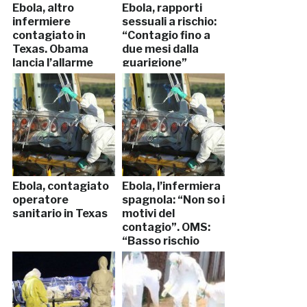
Ebola, altro
Ebola, rapporti
infermiere
sessuali a rischio:
contagiato in
“Contagio fino a
Texas. Obama
due mesi dalla
lancia l’allarme
guarigione”
Ebola, contagiato
Ebola, l’infermiera
operatore
spagnola: “Non so i
sanitario in Texas
motivi del
contagio”. OMS:
“Basso rischio
epidemia in
Europa”