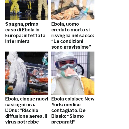
Spagna, primo
Ebola, uomo
caso di Ebola in
creduto morto si
Europa: infettata
risveglia nel sacco:
infermiera
“Le condizioni
sono gravissime”
(VIDEO SHOCK!)
Ebola, cinque nuovi
Ebola colpisce New
casi ogni ora.
York: medico
L’Onu: “Rischio
contagiato. De
diffusione aerea, il
Blasio: “Siamo
virus potrebbe
preparati”
mutare”