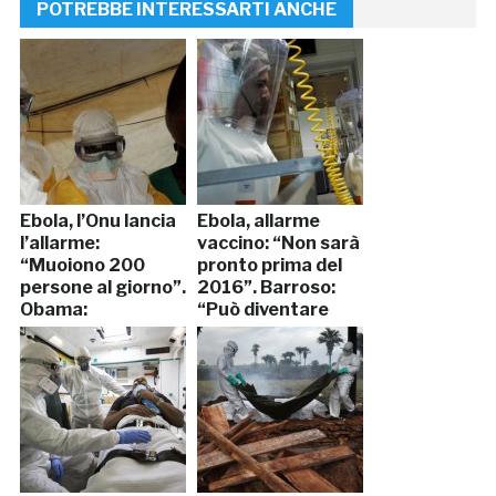
POTREBBE INTERESSARTI ANCHE
Ebola, l’Onu lancia
Ebola, allarme
l’allarme:
vaccino: “Non sarà
“Muoiono 200
pronto prima del
persone al giorno”.
2016”. Barroso:
Obama:
“Può diventare
“Rischiamo una
una catastrofe”
catastrofe
mondiale”