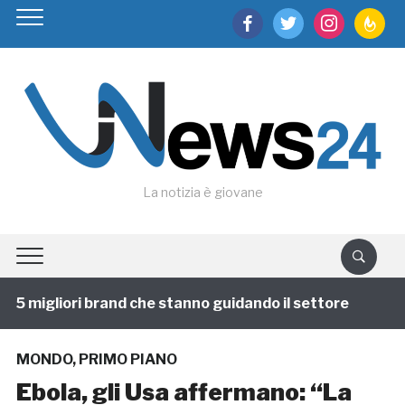
facebook
twitter
instagram
feedburn
La notizia è giovane
5 migliori brand che stanno guidando il settore
1 ann
MONDO
,
PRIMO PIANO
Ebola, gli Usa affermano: “La