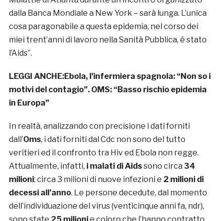
dalla Banca Mondiale a New York – sarà lunga. L’unica
cosa paragonabile a questa epidemia, nel corso dei
miei trent’anni di lavoro nella Sanità Pubblica, è stato
l’Aids”.
LEGGI ANCHE:
Ebola, l’infermiera spagnola: “Non so i
motivi del contagio”. OMS: “Basso rischio epidemia
in Europa”
In realtà, analizzando con precisione i dati forniti
dall’
Oms
, i dati forniti dal Cdc non sono del tutto
veritieri ed il confronto tra Hiv ed Ebola non regge.
Attualmente, infatti,
i malati di Aids
sono circa
34
milioni
: circa 3 milioni di nuove infezioni e
2 milioni di
decessi all’anno
. Le persone decedute, dal momento
dell’individuazione del virus (venticinque anni fa, ndr),
sono state
25 milioni
e coloro che l’hanno contratto