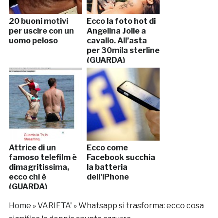
20 buoni motivi
Ecco la foto hot di
per uscire con un
Angelina Jolie a
uomo peloso
cavallo. All’asta
per 30mila sterline
(GUARDA)
Attrice di un
Ecco come
famoso telefilm è
Facebook succhia
dimagritissima,
la batteria
ecco chi è
dell’iPhone
(GUARDA)
Home
»
VARIETA'
»
Whatsapp si trasforma: ecco cosa