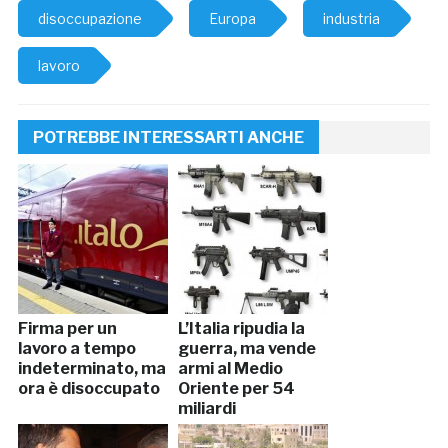
disoccupazione
Europa
industria
lavoro
POTREBBE INTERESSARTI ANCHE
Firma per un
L’Italia ripudia la
lavoro a tempo
guerra, ma vende
indeterminato, ma
armi al Medio
ora è disoccupato
Oriente per 54
miliardi