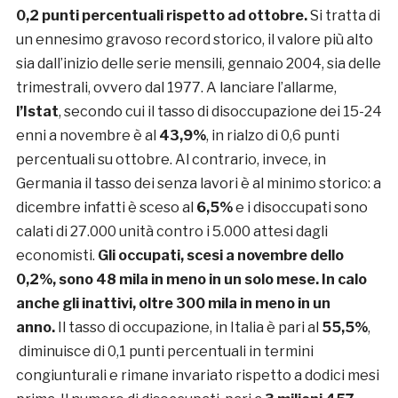
0,2 punti percentuali rispetto ad ottobre.
Si tratta di
un ennesimo gravoso record storico, il valore più alto
sia dall’inizio delle serie mensili, gennaio 2004, sia delle
trimestrali, ovvero dal 1977. A lanciare l’allarme,
l’Istat
, secondo cui il tasso di disoccupazione dei 15-24
enni a novembre è al
43,9%
, in rialzo di 0,6 punti
percentuali su ottobre. Al contrario, invece, in
Germania il tasso dei senza lavori è al minimo storico: a
dicembre infatti è sceso al
6,5%
e i disoccupati sono
calati di 27.000 unità contro i 5.000 attesi dagli
economisti.
Gli occupati, scesi a novembre dello
0,2%, sono 48 mila in meno in un solo mese. In calo
anche gli inattivi, oltre 300 mila in meno in un
anno.
Il tasso di occupazione, in Italia è pari al
55,5%
,
diminuisce di 0,1 punti percentuali in termini
congiunturali e rimane invariato rispetto a dodici mesi