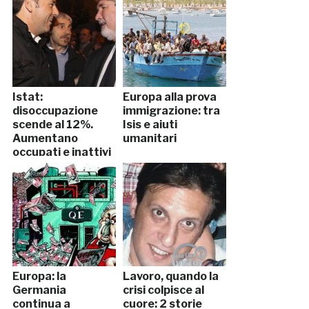
Istat:
Europa alla prova
disoccupazione
immigrazione: tra
scende al 12%.
Isis e aiuti
Aumentano
umanitari
occupati e inattivi
Europa: la
Lavoro, quando la
Germania
crisi colpisce al
continua a
cuore: 2 storie