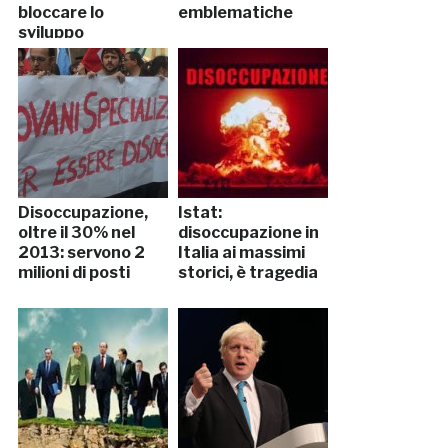
bloccare lo
emblematiche
sviluppo
economico dei
Paesi europei
Disoccupazione,
Istat:
oltre il 30% nel
disoccupazione in
2013: servono 2
Italia ai massimi
milioni di posti
storici, è tragedia