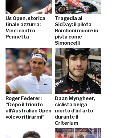
Us Open, storica
Tragedia al
finale azzurra:
SicDay: il pilota
Vinci contro
Romboni muore in
Pennetta
pista come
Simoncelli
Roger Federer:
Daan Myngheer,
“Dopo il trionfo
ciclista belga
all’Australian Open
morto d’infarto
volevo ritirarmi”
durante il
Criterium