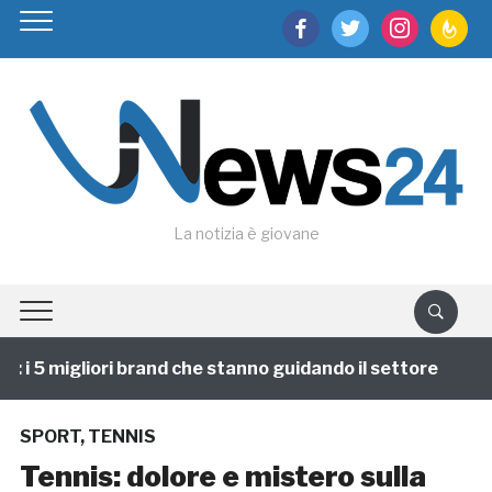
facebook
twitter
instagram
feedburn
La notizia è giovane
i 5 migliori brand che stanno guidando il settore
1 a
SPORT
,
TENNIS
Tennis: dolore e mistero sulla