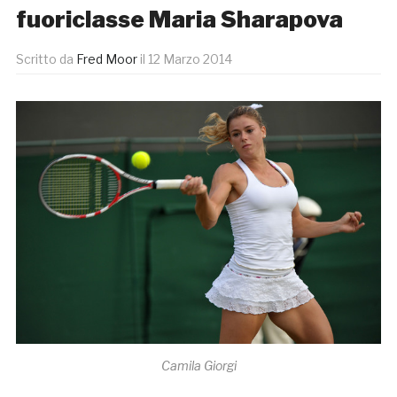
fuoriclasse Maria Sharapova
Scritto da
Fred Moor
il
12 Marzo 2014
Camila Giorgi