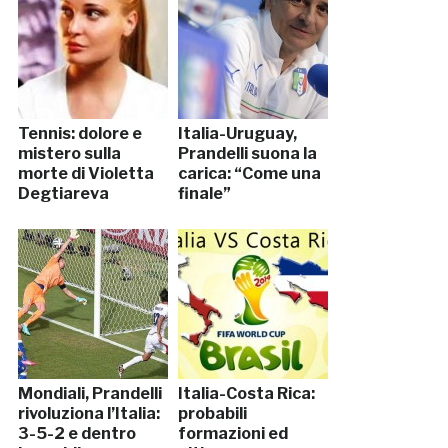
Tennis: dolore e
Italia-Uruguay,
mistero sulla
Prandelli suona la
morte di Violetta
carica: “Come una
Degtiareva
finale”
Mondiali, Prandelli
Italia-Costa Rica:
rivoluziona l’Italia:
probabili
3-5-2 e dentro
formazioni ed