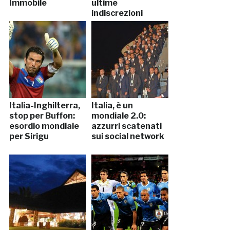
Immobile
ultime
indiscrezioni
Italia-Inghilterra,
Italia, è un
stop per Buffon:
mondiale 2.0:
esordio mondiale
azzurri scatenati
per Sirigu
sui social network