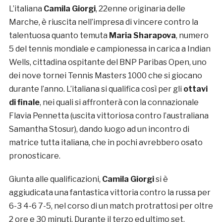
L’italiana
Camila Giorgi
, 22enne originaria delle
Marche, è riuscita nell’impresa di vincere contro la
talentuosa quanto temuta
Maria Sharapova
, numero
5 del tennis mondiale e campionessa in carica a Indian
Wells, cittadina ospitante del BNP Paribas Open, uno
dei nove tornei Tennis Masters 1000 che si giocano
durante l’anno. L’italiana si qualifica così per gli
ottavi
di finale
, nei quali si affronterà con la connazionale
Flavia Pennetta (uscita vittoriosa contro l’australiana
Samantha Stosur), dando luogo ad un incontro di
matrice tutta italiana, che in pochi avrebbero osato
pronosticare.
Giunta alle qualificazioni,
Camila Giorgi
si è
aggiudicata una fantastica vittoria contro la russa per
6-3 4-6 7-5, nel corso di un match protrattosi per oltre
2 ore e 30 minuti. Durante il terzo ed ultimo set,