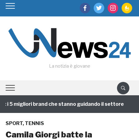
facebook
twitter
instagram
feedburn
La notizia è giovane
i 5 migliori brand che stanno guidando il settore
1 a
SPORT
,
TENNIS
Camila Giorgi batte la