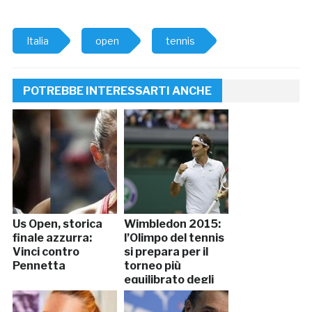
Italia
open
tennis
POTREBBE INTERESSARTI ANCHE
Us Open, storica
Wimbledon 2015:
finale azzurra:
l’Olimpo del tennis
Vinci contro
si prepara per il
Pennetta
torneo più
equilibrato degli
ultimi anni