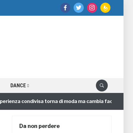
facebook
twitter
instagram
feedburner
DANCE
enza condivisa torna di moda ma cambia faccia
4 anni
Da non perdere