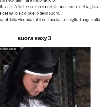
la neo-mamma e il suo figliolo.
ta dal più forte riserbo e non si conoscono i dettagli sia
el figlio sia di quello della suora.
luppi della vicenda tutti noi facciamo i migliori auguri alla
suora sexy3