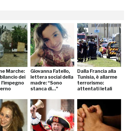
one Marche:
Giovanna Fatello,
Dalla Francia alla
 bilancio dei
lettera social della
Tunisia, è allarme
e l’impegno
madre: “Sono
terrorismo:
verno
stanca di…”
attentati letali