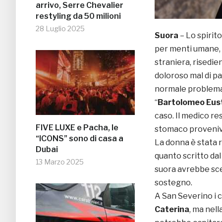
arrivo, Serre Chevalier
restyling da 50 milioni
28 Luglio 2025
Suora
– Lo spirit
per menti umane, 
straniera, risedie
doloroso mal di pa
normale problema g
“
Bartolomeo Eus
caso. Il medico re
FIVE LUXE e Pacha, le
stomaco proveniva
“ICONS” sono di casa a
La donna è stata 
Dubai
quanto scritto dal
13 Marzo 2025
suora avrebbe scel
sostegno.
A San Severino i c
Caterina
, ma nel