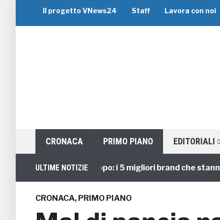
Il progetto VNews24
Staff
Lavora con noi
CRONACA
PRIMO PIANO
EDITORIALI
Viaggi di Gruppo: i 5 migliori brand che stanno guid
ULTIME NOTIZIE
CRONACA
,
PRIMO PIANO