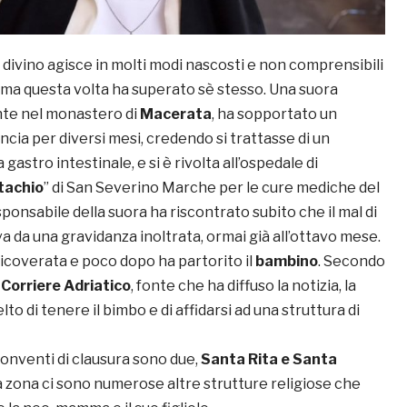
o divino agisce in molti modi nascosti e non comprensibili
ma questa volta ha superato sè stesso. Una suora
nte nel monastero di
Macerata
, ha sopportato un
ncia per diversi mesi, credendo si trattasse di un
astro intestinale, e si è rivolta all’ospedale di
tachio
” di San Severino Marche per le cure mediche del
sponsabile della suora ha riscontrato subito che il mal di
 da una gravidanza inoltrata, ormai già all’ottavo mese.
ricoverata e poco dopo ha partorito il
bambino
. Secondo
Corriere Adriatico
, fonte che ha diffuso la notizia, la
to di tenere il bimbo e di affidarsi ad una struttura di
onventi di clausura sono due,
Santa Rita e Santa
la zona ci sono numerose altre strutture religiose che