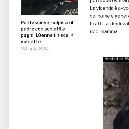
potrebbe ospitare 
La vicenda è avvol
del nome e genere d
Pontassieve, colpisce il
In attesa degli svi
padre con schiaffi e
neo-mamma.
pugni: 18enne finisce in
manette
15 Luglio 2024