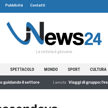
Pubblicità
Contatti
La notizia è giovane
SPETTACOLO
MONDO
SPORT
CULTURA
ando il settore
Viaggi di gruppo: l’esperi
1 annofa