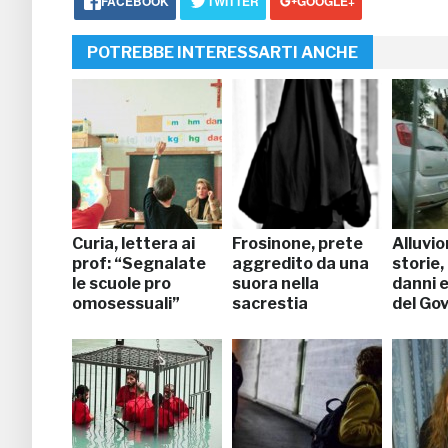
FACEBOOK
TWITTER
GOOGLE+
POTREBBE INTERESSARTI ANCHE
Curia, lettera ai
Frosinone, prete
Alluvi
prof: “Segnalate
aggredito da una
storie,
le scuole pro
suora nella
danni 
omosessuali”
sacrestia
del Go