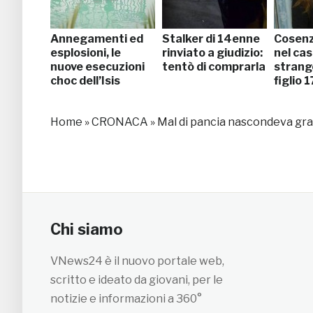
Annegamenti ed
Stalker di 14enne
Cosenz
esplosioni, le
rinviato a giudizio:
nel cas
nuove esecuzioni
tentò di comprarla
strang
choc dell’Isis
figlio 
Home
»
CRONACA
»
Mal di pancia nascondeva gra
Chi siamo
VNews24 è il nuovo portale web,
scritto e ideato da giovani, per le
notizie e informazioni a 360°