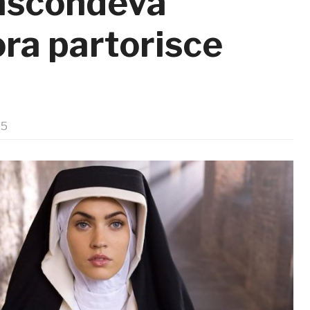
nascondeva
ra partorisce
15