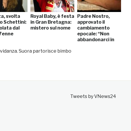
a, svolta
Royal Baby, è festa
Padre Nostro,
o Schettini:
in Gran Bretagna:
approvato il
olata dal
mistero sul nome
cambiamento
17enne
epocale: “Non
abbandonarci in
tentazione”
vidanza. Suora partorisce bimbo
Tweets by VNews24