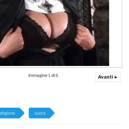
Immagine 1 di 6
Avanti ►
religione
suora