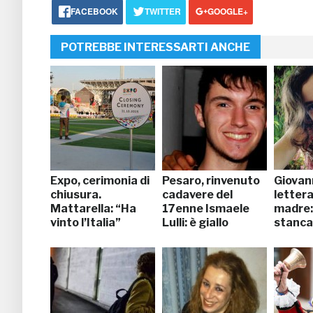
FACEBOOK
TWITTER
GOOGLE+
POTREBBE INTERESSARTI ANCHE
Expo, cerimonia di
Pesaro, rinvenuto
Giovann
chiusura.
cadavere del
lettera
Mattarella: “Ha
17enne Ismaele
madre:
vinto l’Italia”
Lulli: è giallo
stanca