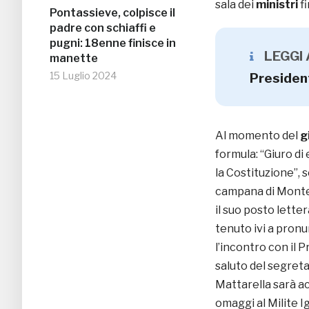
sala dei
ministri
fi
Pontassieve, colpisce il
padre con schiaffi e
pugni: 18enne finisce in
LEGGI
manette
15 Luglio 2024
Presiden
Al momento del
g
formula: “Giuro di
la Costituzione”, 
campana di Montec
il suo posto lett
tenuto ivi a pronu
l’incontro con il 
saluto del segreta
Mattarella sarà ac
omaggi al Milite I