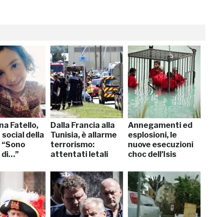
a Fatello,
Dalla Francia alla
Annegamenti ed
 social della
Tunisia, è allarme
esplosioni, le
 “Sono
terrorismo:
nuove esecuzioni
 di…”
attentati letali
choc dell’Isis