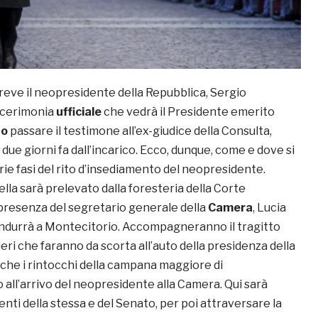
reve il neopresidente della Repubblica, Sergio
a cerimonia
ufficiale
che vedrà il Presidente emerito
no
passare il testimone all’ex-giudice della Consulta,
ue giorni fa dall’incarico. Ecco, dunque, come e dove si
ie fasi del rito d’insediamento del neopresidente.
lla sarà prelevato dalla foresteria della Corte
 presenza del segretario generale della
Camera
, Lucia
ndurrà a Montecitorio. Accompagneranno il tragitto
ieri che faranno da scorta all’auto della presidenza della
che i rintocchi della campana maggiore di
no all’arrivo del neopresidente alla Camera. Qui sarà
enti della stessa e del Senato, per poi attraversare la