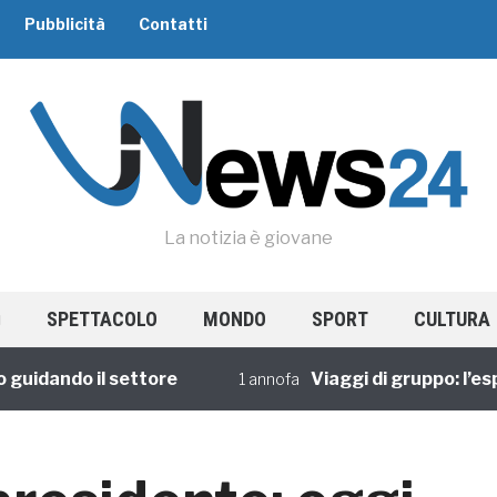
Pubblicità
Contatti
La notizia è giovane
SPETTACOLO
MONDO
SPORT
CULTURA
ndo il settore
Viaggi di gruppo: l’esperien
1 annofa