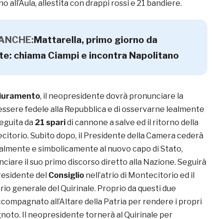
no all’Aula, allestita con drappi rossi e 21 bandiere.
 ANCHE:
Mattarella, primo giorno da
te: chiama Ciampi e incontra Napolitano
iuramento
, il neopresidente dovrà pronunciare la
 essere fedele alla Repubblica e di osservarne lealmente
seguita da
21 spari
di cannone a salve ed il ritorno della
itorio. Subito dopo, il Presidente della Camera cederà
eralmente e simbolicamente al nuovo capo di Stato,
nciare il suo primo discorso diretto alla Nazione. Seguirà
Presidente del
Consiglio
nell’atrio di Montecitorio ed il
rio generale del Quirinale. Proprio da questi due
compagnato all’Altare della Patria per rendere i propri
gnoto. Il neopresidente tornerà al Quirinale per