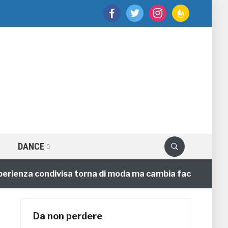
facebook
twitter
instagram
feedburner
DANCE
za condivisa torna di moda ma cambia faccia
4 annif
Da non perdere