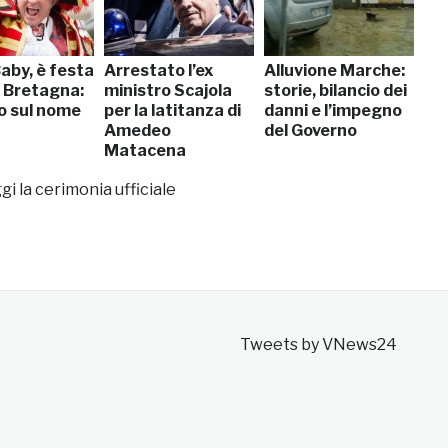
aby, è festa
Arrestato l’ex
Alluvione Marche:
n Bretagna:
ministro Scajola
storie, bilancio dei
o sul nome
per la latitanza di
danni e l’impegno
Amedeo
del Governo
Matacena
i la cerimonia ufficiale
Tweets by VNews24