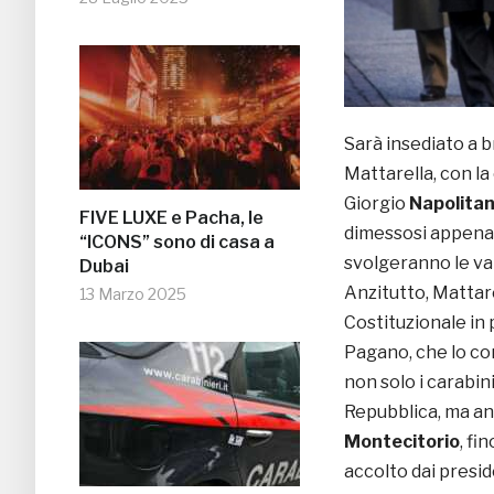
Sarà insediato a b
Mattarella, con l
Giorgio
Napolita
FIVE LUXE e Pacha, le
dimessosi appena d
“ICONS” sono di casa a
svolgeranno le var
Dubai
Anzitutto, Mattare
13 Marzo 2025
Costituzionale in
Pagano, che lo co
non solo i carabin
Repubblica, ma an
Montecitorio
, fi
accolto dai presid