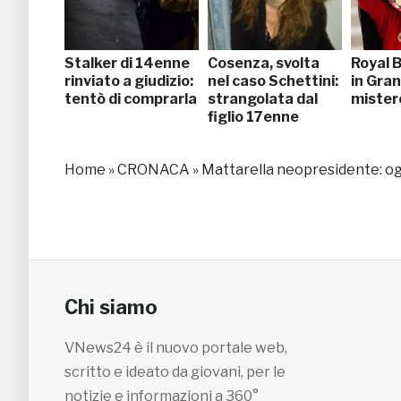
Stalker di 14enne
Cosenza, svolta
Royal B
rinviato a giudizio:
nel caso Schettini:
in Gra
tentò di comprarla
strangolata dal
mister
figlio 17enne
Home
»
CRONACA
»
Mattarella neopresidente: ogg
Chi siamo
VNews24 è il nuovo portale web,
scritto e ideato da giovani, per le
notizie e informazioni a 360°