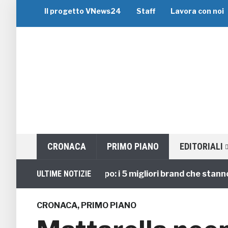
Il progetto VNews24
Staff
Lavora con noi
CRONACA
PRIMO PIANO
EDITORIALI
Viaggi di Gruppo: i 5 migliori brand che stanno guida
ULTIME NOTIZIE
CRONACA
,
PRIMO PIANO