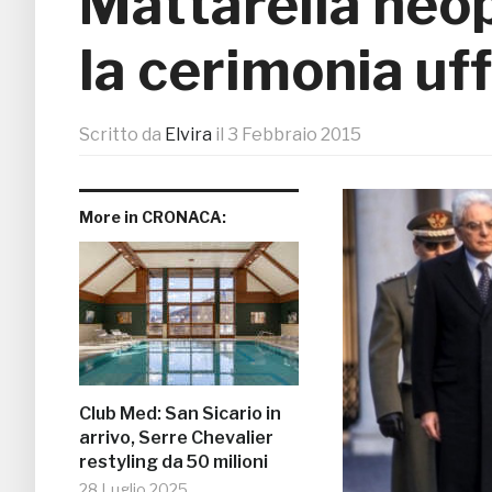
Mattarella neop
la cerimonia uff
Scritto da
Elvira
il
3 Febbraio 2015
More in CRONACA:
Club Med: San Sicario in
arrivo, Serre Chevalier
restyling da 50 milioni
28 Luglio 2025