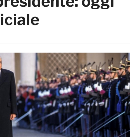
residente: oggi
iciale