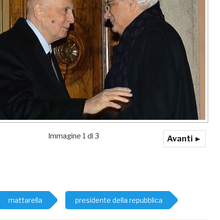
Immagine 1 di 3
Avanti ►
mattarella
presidente della repubblica