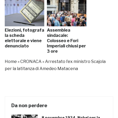
Elezioni, fotografa
Assemblea
la scheda
sindacale:
elettorale e viene
Colosseo e Fori
denunciato
Imperiali chiusi per
3 ore
Home
»
CRONACA
»
Arrestato l’ex ministro Scajola
per la latitanza di Amedeo Matacena
Da non perdere
8 novembre 1934, Nobel per la