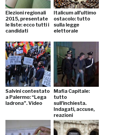
Elezioni regionali
Italicum all’ultimo
2015, presentate
ostacolo: tutto
le liste: ecco tutti i
sulla legge
candidati
elettorale
Salvini contestato
Mafia Capitale:
a Palermo: “Lega
tutto
ladrona”. Video
sull’inchiesta.
Indagati, accuse,
reazioni