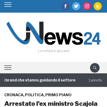
facebook
twitter
instagram
feedburn
La notizia è giovane
i brand che stanno guidando il settore
Viag
1 annofa
CRONACA
,
POLITICA
,
PRIMO PIANO
Arrestato l’ex ministro Scajola