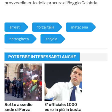
provveedimento della procura di Reggio Calabria.
arresti
forza italia
matacena
ndrangheta
scajola
POTREBBE INTERESSARTI ANCHE
Sotto assedio
E’ ufficiale: 1000
sede di Forza
euro in più in busta