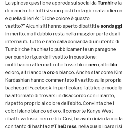
La spinosa questione approda sui social da
Tumblr
e la
domanda che tutti si sono posti tra la giornata odierna
e quella di ieri è: “Di che colore è questo
vestito?” Alcuni siti hanno aperto dibattiti e
sondaggi
in merito, ma il dubbio resta nella maggior parte degli
internauti. Tutto è nato dalla domanda di un’utente di
Tumblr che ha chiesto pubblicamente un paragone
per quanto riguarda il vestito in questione:
molti hanno affermato che fosse blu e
nero
, altri
blu
ed oro, altri ancora
oro
e bianco. Anche star come Kim
Kardashian hanno commentato il vestito sulla propria
bacheca di Facebook, in particolare l’attrice e modella
ha affermato di trovarsi in disaccordo con il marito,
rispetto proprio al colore dell’abito. Convinta che i
colori siano bianco ed oro, il consorte Kanye West
ribatteva fosse nero e blu. Così, ha avuto inizio la moda
con tanto di hashtag
#TheDress
, nella quale i pareri si