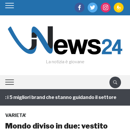
facebook
twitter
instagram
feedburn
La notizia è giovane
i 5 migliori brand che stanno guidando il settore
1 a
VARIETA'
Mondo diviso in due: vestito