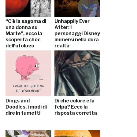
“C’è la sagoma di
Unhappily Ever
una donna su
After: i
Marte”, ecco la
personaggi Disney
scoperta choc
immersi nella dura
dell’ufologo
realtà
Dings and
Di che colore è la
Doodles, i modi di
felpa? Ecco la
dire in fumetti
risposta corretta