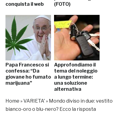
conquista il web
(FOTO)
Papa Francesco si
Approfondiamo il
confessa: “Da
tema del noleggio
giovane ho fumato
a lungo termine:
marijuana”
una soluzione
alternativa
all’auto di
Home
»
VARIETA'
»
Mondo diviso in due: vestito
proprietà
bianco-oro o blu-nero? Ecco la risposta