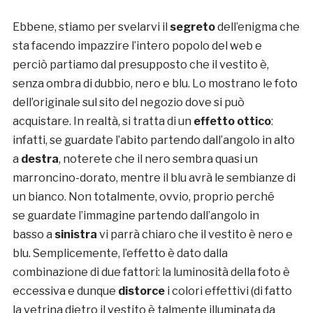
Ebbene, stiamo per svelarvi il
segreto
dell’enigma che
sta facendo impazzire l’intero popolo del web e
perciò partiamo dal presupposto che il vestito è,
senza ombra di dubbio, nero e blu. Lo mostrano le foto
dell’originale sul sito del negozio dove si può
acquistare. In realtà, si tratta di un
effetto ottico
:
infatti, se guardate l’abito partendo dall’angolo in alto
a
destra
, noterete che il nero sembra quasi un
marroncino-dorato, mentre il blu avrà le sembianze di
un bianco. Non totalmente, ovvio, proprio perché
se guardate l’immagine partendo dall’angolo in
basso a
sinistra
vi parrà chiaro che il vestito è nero e
blu. Semplicemente, l’effetto è dato dalla
combinazione di due fattori: la luminosità della foto è
eccessiva e dunque
distorce
i colori effettivi (di fatto
la vetrina dietro il vestito è talmente illuminata da