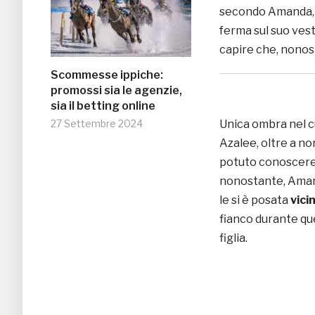
secondo Amanda, p
ferma sul suo vest
capire che, nonos
Scommesse ippiche:
promossi sia le agenzie,
sia il betting online
Unica ombra nel cu
27 Settembre 2024
Azalee, oltre a n
potuto conoscere 
nonostante, Aman
le si è posata
vici
fianco durante que
figlia.