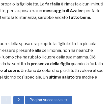
roprio la figlioletta. La
farfalla
è rimasta alcuni minuti
ito, per la sposa era un
messaggio di Azalee
per farle
tante la lontananza, sarebbe andato
tutto bene
.
ore della sposa era proprio la figlioletta. La piccola
on essere presente alla cerimonia, non ha neanche
l’uomo che ha rubato il cuore della sua mamma. Ciò
da ha sentito la
presenza della figlia
quando la farfalla
no al cuore
. Un dono da colei che più di tutti voleva al suo
l giorno così speciale. Un
ultimo saluto
tra madre e
1
2
Pagina successiva