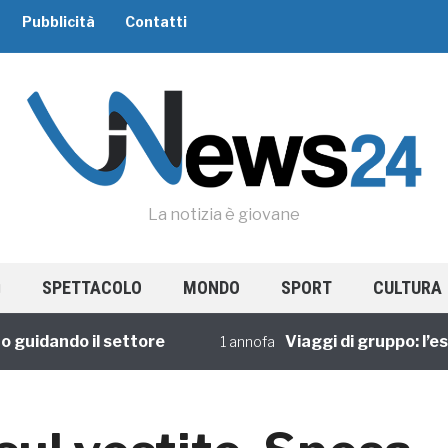
Pubblicità
Contatti
La notizia è giovane
SPETTACOLO
MONDO
SPORT
CULTURA
dando il settore
Viaggi di gruppo: l’esper
1 annofa