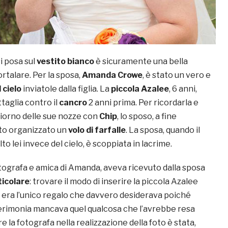
i posa sul
vestito bianco
è sicuramente una bella
talare. Per la sposa,
Amanda Crowe
, è stato un vero e
 cielo
inviatole dalla figlia. La
piccola Azalee
, 6 anni,
taglia contro il
cancro
2 anni prima. Per ricordarla e
giorno delle sue nozze con
Chip
, lo sposo, a fine
to organizzato un
volo di farfalle
. La sposa, quando il
to lei invece del cielo, è scoppiata in lacrime.
otografa e amica di Amanda, aveva ricevuto dalla sposa
ticolare
: trovare il modo di inserire la piccola Azalee
o era l’unico regalo che davvero desiderava poiché
cerimonia mancava quel qualcosa che l’avrebbe resa
e la fotografa nella realizzazione della foto è stata,