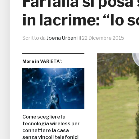
Farfalla si posa
in lacrime: “Io 
Scritto da
Joena Urbani
il
22 Dicembre 2015
More in VARIETA':
Come scegliere la
tecnologia wireless per
connettere la casa
senza vincoli telefonici