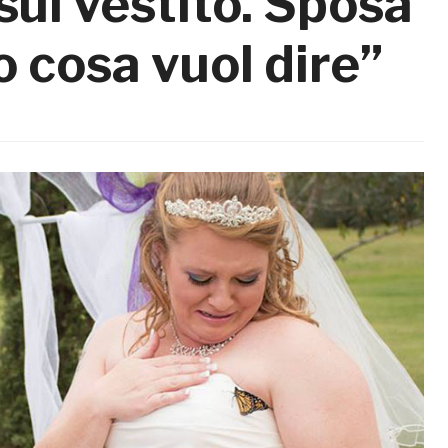
 sul vestito. Sposa
so cosa vuol dire”