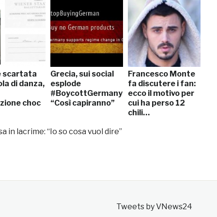
 scartata
Grecia, sui social
Francesco Monte
la di danza,
esplode
fa discutere i fan:
#BoycottGermany:
ecco il motivo per
zione choc
“Così capiranno”
cui ha perso 12
chili…
sa in lacrime: “Io so cosa vuol dire”
Tweets by VNews24