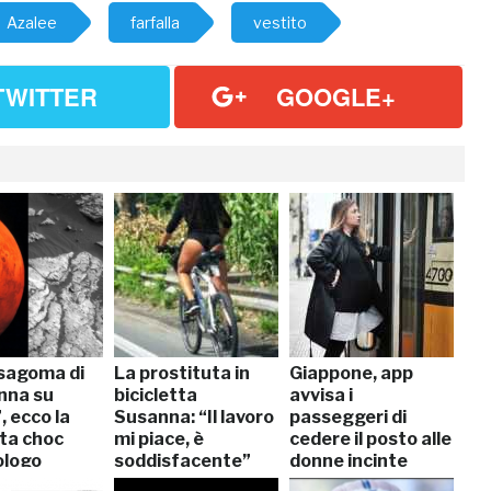
Azalee
farfalla
vestito
TWITTER
GOOGLE+
 sagoma di
La prostituta in
Giappone, app
nna su
bicicletta
avvisa i
 ecco la
Susanna: “Il lavoro
passeggeri di
ta choc
mi piace, è
cedere il posto alle
ologo
soddisfacente”
donne incinte