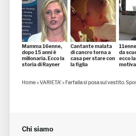
Mamma 16enne,
Cantante malata
11enne
dopo 15 anni è
di cancro torna a
da scuo
milionaria. Ecco la
casa per stare con
ecco la
storia di Rayner
la figlia
motiva
Home
»
VARIETA'
»
Farfalla si posa sul vestito. Spo
Chi siamo