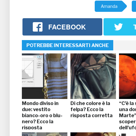
Amanda
FACEBOOK
POTREBBE INTERESSARTI ANCHE
Mondo diviso in
Di che colore è la
“C’è la
due: vestito
felpa? Ecco la
una do
bianco-oro o blu-
risposta corretta
Marte”,
nero? Ecco la
scoper
risposta
dell’uf