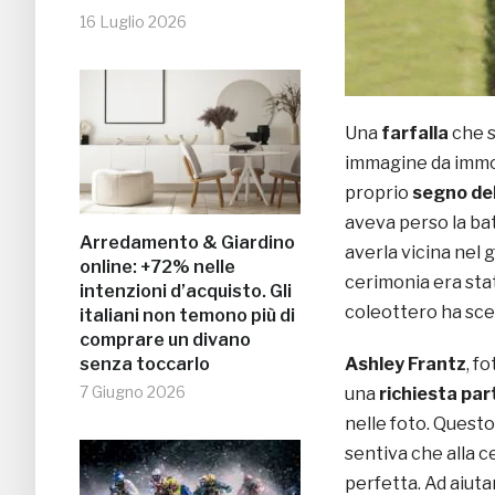
16 Luglio 2026
Una
farfalla
che s
immagine da immor
proprio
segno del
aveva perso la bat
Arredamento & Giardino
averla vicina nel 
online: +72% nelle
cerimonia era sta
intenzioni d’acquisto. Gli
coleottero ha scel
italiani non temono più di
comprare un divano
Ashley Frantz
, f
senza toccarlo
7 Giugno 2026
una
richiesta par
nelle foto. Quest
sentiva che alla 
perfetta. Ad aiutar