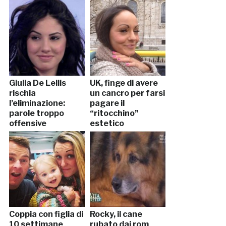
Giulia De Lellis
UK, finge di avere
rischia
un cancro per farsi
l’eliminazione:
pagare il
parole troppo
“ritocchino”
offensive
estetico
Coppia con figlia di
Rocky, il cane
10 settimane
rubato dai rom