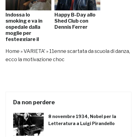
Indossa lo
Happy B-Day allo
smoking e va in
Shed Club con
ospedale dalla
Dennis Ferrer
moglie per
festeggiare il
57esimo
Home
»
VARIETA'
»
11enne scartata da scuola di danza,
anniversario
ecco la motivazione choc
Da non perdere
8 novembre 1934, Nobel per la
Letteratura a Luigi Pirandello