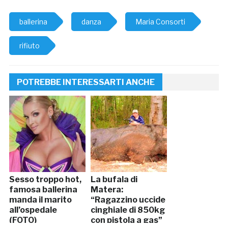
ballerina
danza
Maria Consorti
rifiuto
POTREBBE INTERESSARTI ANCHE
Sesso troppo hot,
La bufala di
famosa ballerina
Matera:
manda il marito
“Ragazzino uccide
all’ospedale
cinghiale di 850kg
(FOTO)
con pistola a gas”