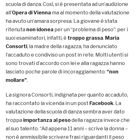
scuola di danza. Così, si è presentata ad un’audizione
all’
Opera di Vienna
ma al momento della valutazione
ha avuto un’amara sorpresa. La giovane è stata
ritenuta
non idonea
per un “problema di peso”: per i
suoi esaminatori, infatti, è
troppo grassa
.
Maria
Consorti
, la madre della ragazza, ha denunciato
l’accaduto e condiviso un post in rete. Molti utenti si
sono trovati d’accordo con lei e alla ragazza hanno
lasciato poche parole di incoraggiamento:
“non
mollare”
.
La signora Consorti, indignata per quanto accaduto,
ha raccontato la vicenda in un post
Facebook
. La
valutazione della scuola di danza sembra aver dato
troppa
importanza al peso
della ragazza invece che
al suo talento. “Ad appena 11 anni – scrive la donna –
non è ammissibile scrivere frasi riguardanti il peso