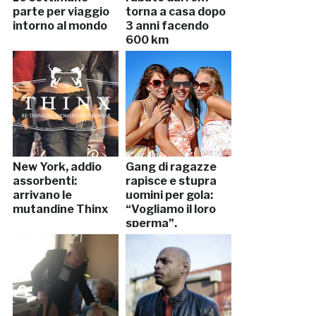
parte per viaggio
torna a casa dopo
intorno al mondo
3 anni facendo
600 km
New York, addio
Gang di ragazze
assorbenti:
rapisce e stupra
arrivano le
uomini per gola:
mutandine Thinx
“Vogliamo il loro
sperma”.
Arrestate