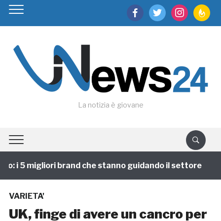
facebook
twitter
instagram
feedburn
La notizia è giovane
 i 5 migliori brand che stanno guidando il settore
1
VARIETA'
UK, finge di avere un cancro per