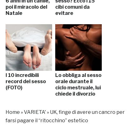
6 anni in un canile,
sesso? Ecco i 15
poi il miracolo del
cibi comuni da
Natale
evitare
I 10 incredibili
Lo obbliga al sesso
record del sesso
orale durante il
(FOTO)
ciclo mestruale, lui
chiede il divorzio
Home
»
VARIETA'
»
UK, finge di avere un cancro per
farsi pagare il “ritocchino” estetico