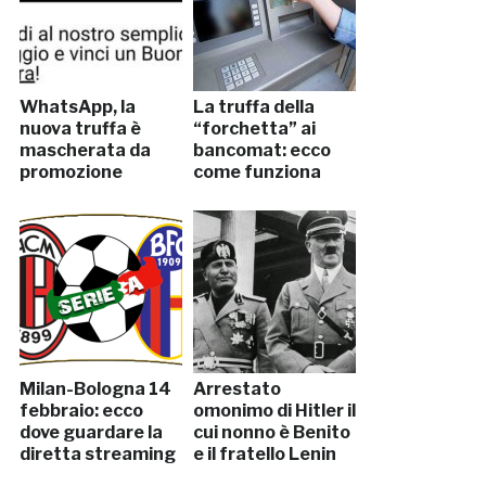
WhatsApp, la
La truffa della
nuova truffa è
“forchetta” ai
mascherata da
bancomat: ecco
promozione
come funziona
Milan-Bologna 14
Arrestato
febbraio: ecco
omonimo di Hitler il
dove guardare la
cui nonno è Benito
diretta streaming
e il fratello Lenin