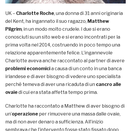
UK –
Charlotte Roche
, una donna di 31 anni originaria
del Kent, ha ingannato il suo ragazzo,
Matthew
Pilgrim
, in un modo molto crudele. I due si erano
conosciuti su un sito web e si erano incontrati per la
prima volta nel 2014, costruendo in poco tempo una
relazione apparentemente felice. L’ingannevole
Charlotte aveva anche raccontato al partner di avere
problemi economici
a causa di un conto in una banca
irlandese e di aver bisogno di vedere uno specialista
perché temeva di aver una ricaduta di un
cancro alle
ovaie
di cui era stata affetta tempo prima.
Charlotte ha raccontato a Matthew di aver bisogno di
un’
operazione
per rimuovere una massa dalle ovaie,
ma di non aver denaro a sufficienza. All’inizio
sembrava che l’intervento fosse stato fissato dopo