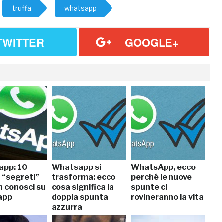
truffa
whatsapp
TWITTER
GOOGLE+
pp: 10
Whatsapp si
WhatsApp, ecco
 “segreti”
trasforma: ecco
perché le nuove
n conosci su
cosa significa la
spunte ci
app
doppia spunta
rovineranno la vita
azzurra