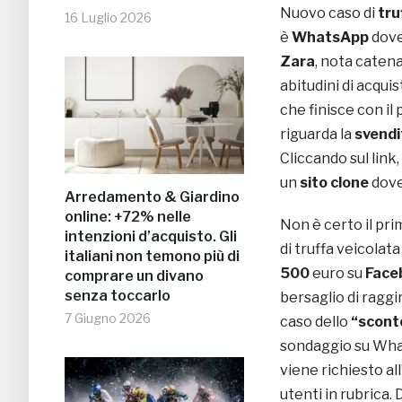
Nuovo caso di
tru
16 Luglio 2026
è
WhatsApp
dove 
Zara
, nota caten
abitudini di acqui
che finisce con il
riguarda la
svendi
Cliccando sul link
un
sito clone
dove
Arredamento & Giardino
online: +72% nelle
Non è certo il pr
intenzioni d’acquisto. Gli
di truffa veicolat
italiani non temono più di
500
euro su
Face
comprare un divano
senza toccarlo
bersaglio di raggi
7 Giugno 2026
caso dello
“scont
sondaggio su Wh
viene richiesto all
utenti in rubrica