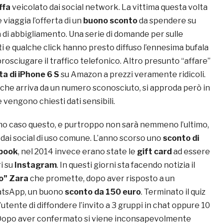
ffa
veicolato dai social network. La vittima questa volta
viaggia l’offerta di un
buono sconto
da spendere su
a di abbigliamento. Una serie di domande per sulle
sti e qualche click hanno presto diffuso l’ennesima bufala
 prosciugare il traffico telefonico. Altro presunto “affare”
ta di iPhone 6 S
su Amazon a prezzi veramente ridicoli.
, che arriva da un numero sconosciuto, si approda però in
 vengono chiesti dati sensibili.
imo caso questo, e purtroppo non sarà nemmeno l’ultimo,
a dai social di uso comune. L’anno scorso uno
sconto di
book
, nel 2014 invece erano state le
gift card
ad essere
ri su
Instagram
. In questi giorni sta facendo notizia il
o” Zara
che promette, dopo aver risposto a un
atsApp, un buono
sconto da 150 euro
. Terminato il quiz
’utente di diffondere l’invito a 3 gruppi in chat oppure 10
. Dopo aver confermato si viene inconsapevolmente