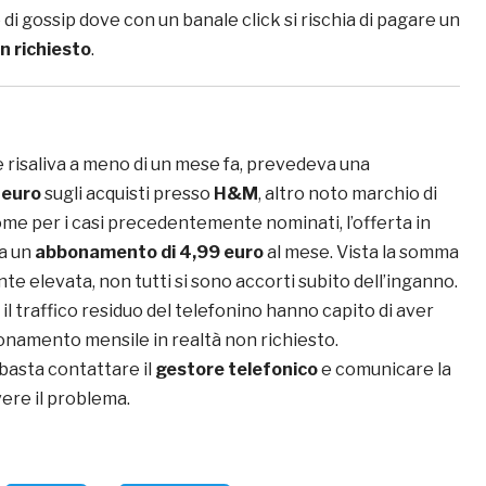
o di gossip dove con un banale click si rischia di pagare un
 richiesto
.
he risaliva a meno di un mese fa, prevedeva una
 euro
sugli acquisti presso
H&M
, altro noto marchio di
me per i casi precedentemente nominati, l’offerta in
a un
abbonamento di 4,99 euro
al mese. Vista la somma
e elevata, non tutti si sono accorti subito dell’inganno.
il traffico residuo del telefonino hanno capito di aver
onamento mensile in realtà non richiesto.
asta contattare il
gestore telefonico
e comunicare la
vere il problema.