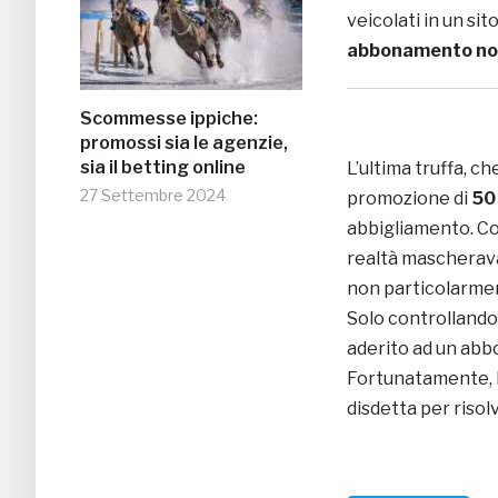
veicolati in un sit
abbonamento non
Scommesse ippiche:
promossi sia le agenzie,
sia il betting online
L’ultima truffa, c
27 Settembre 2024
promozione di
50
abbigliamento. Co
realtà mascherav
non particolarment
Solo controllando 
aderito ad un abb
Fortunatamente, b
disdetta per risol