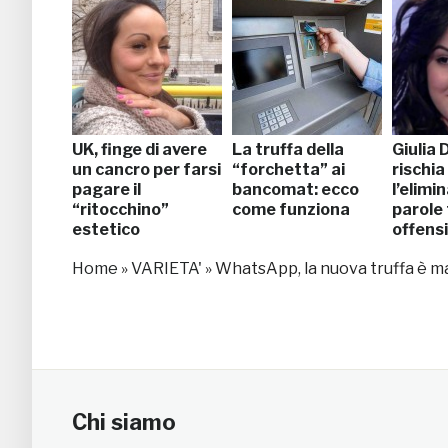
UK, finge di avere
La truffa della
Giulia 
un cancro per farsi
“forchetta” ai
rischia
pagare il
bancomat: ecco
l’elimi
“ritocchino”
come funziona
parole
estetico
offens
Home
»
VARIETA'
»
WhatsApp, la nuova truffa è 
Chi siamo