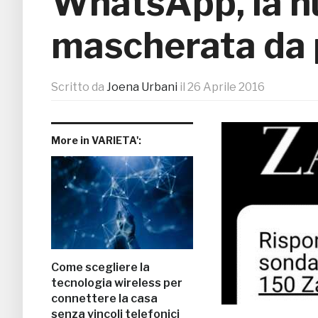
WhatsApp, la nu
mascherata da
Scritto da
Joena Urbani
il
26 Aprile 2016
More in VARIETA':
Come scegliere la
tecnologia wireless per
connettere la casa
senza vincoli telefonici