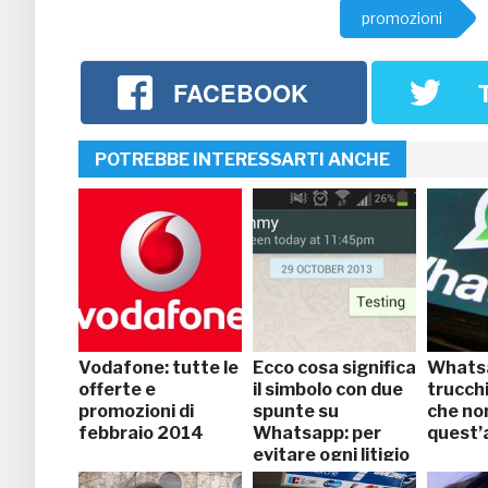
promozioni
FACEBOOK
POTREBBE INTERESSARTI ANCHE
Vodafone: tutte le
Ecco cosa significa
Whatsa
offerte e
il simbolo con due
trucchi
promozioni di
spunte su
che no
febbraio 2014
Whatsapp: per
quest’
evitare ogni litigio