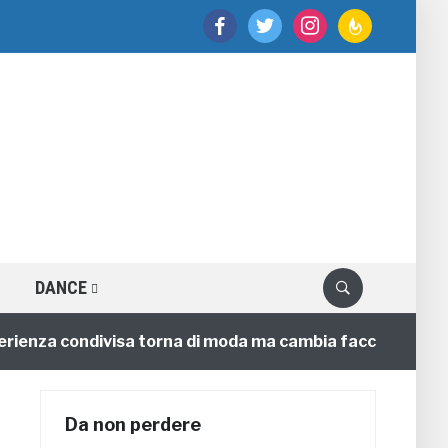
facebook
twitter
instagram
feedburner
DANCE
nza condivisa torna di moda ma cambia faccia
4 anni
Da non perdere