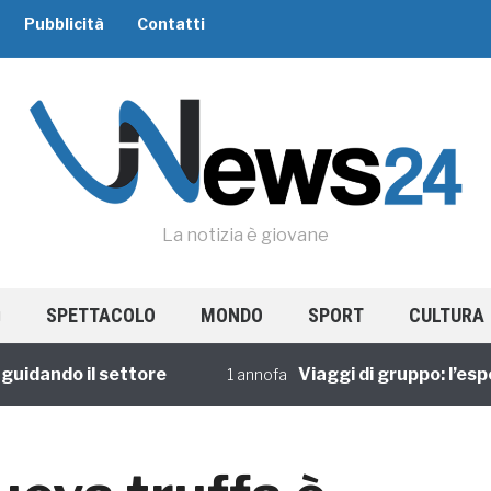
Pubblicità
Contatti
La notizia è giovane
SPETTACOLO
MONDO
SPORT
CULTURA
ando il settore
Viaggi di gruppo: l’esperie
1 annofa