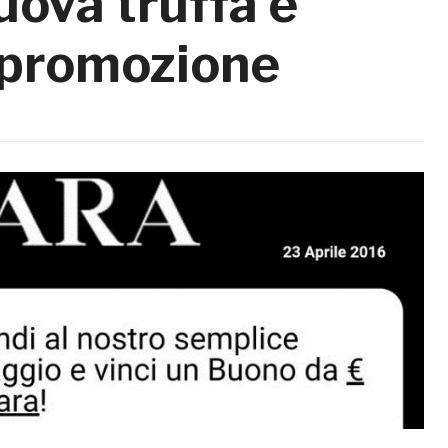
ova truffa è
 promozione