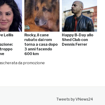
De Lellis
Rocky, il cane
Happy B-Day allo
rubato dai rom
Shed Club con
nazione:
torna a casa dopo
Dennis Ferrer
 troppo
3 anni facendo
ive
600 km
mascherata da promozione
Tweets by VNews24