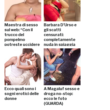
Maestra di sesso
Barbara D’Urso e
sul web: “Con il
gli scatti
trucco del
censurati:
pompelmo
completamente
potreste uccidere
nuda in spiaggia
il partner” (VIDEO)
Ecco quali sono i
A Magaluf sesso e
sogni erotici delle
droga no-stop:
donne
ecco le foto
(GUARDA)