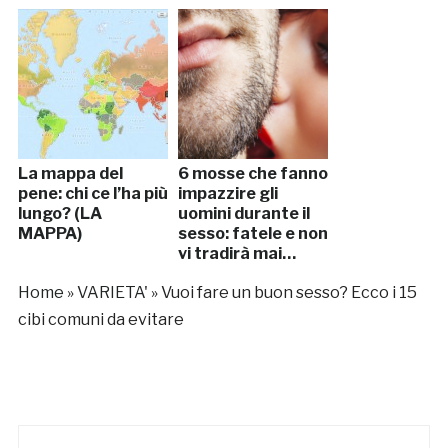
La mappa del
6 mosse che fanno
pene: chi ce l’ha più
impazzire gli
lungo? (LA
uomini durante il
MAPPA)
sesso: fatele e non
vi tradirà mai…
Home
»
VARIETA'
»
Vuoi fare un buon sesso? Ecco i 15
cibi comuni da evitare