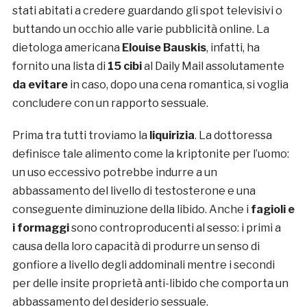
stati abitati a credere guardando gli spot televisivi o
buttando un occhio alle varie pubblicità online. La
dietologa americana
Elouise Bauskis
, infatti, ha
fornito una lista di
15 cibi
al Daily Mail assolutamente
da evitare
in caso, dopo una cena romantica, si voglia
concludere con un rapporto sessuale.
Prima tra tutti troviamo la
liquirizia
. La dottoressa
definisce tale alimento come la kriptonite per l’uomo:
un uso eccessivo potrebbe indurre a un
abbassamento del livello di testosterone e una
conseguente diminuzione della libido. Anche i
fagioli e
i formaggi
sono controproducenti al sesso: i primi a
causa della loro capacità di produrre un senso di
gonfiore a livello degli addominali mentre i secondi
per delle insite proprietà anti-libido che comporta un
abbassamento del desiderio sessuale.