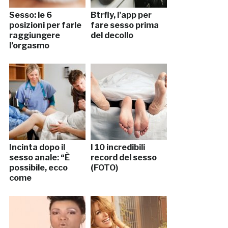
Sesso: le 6
Btrfly, l’app per
posizioni per farle
fare sesso prima
raggiungere
del decollo
l’orgasmo
Incinta dopo il
I 10 incredibili
sesso anale: “È
record del sesso
possibile, ecco
(FOTO)
come