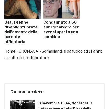
Usa, 14enne
Condannato a 50
disabile stuprata
anni di carcere per
dall’amante della
aver stuprato una
parente
bambina
affidataria
Home
»
CRONACA
»
Somaliland, si dà fuoco ad 11 anni:
assolto il suo stupratore
Da non perdere
8 novembre 1934, Nobel per la
Letteratura a Luigi Pirandello