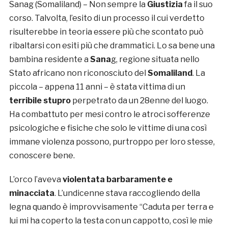
Sanag (Somaliland) – Non sempre la
Giustizia
fa il suo
corso. Talvolta, l’esito di un processo il cui verdetto
risulterebbe in teoria essere più che scontato può
ribaltarsi con esiti più che drammatici. Lo sa bene una
bambina residente a
Sana
g, regione situata nello
Stato africano non riconosciuto del
Somaliland
. La
piccola – appena 11 anni – è stata vittima di un
terribile stupro
perpetrato da un 28enne del luogo.
Ha combattuto per mesi contro le atroci sofferenze
psicologiche e fisiche che solo le vittime di una così
immane violenza possono, purtroppo per loro stesse,
conoscere bene.
L’orco l’aveva
violentata barbaramente e
minacciata
. L’undicenne stava raccogliendo della
legna quando è improvvisamente “Caduta per terra e
lui mi ha coperto la testa con un cappotto, così le mie