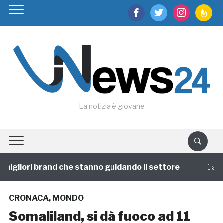
facebook
twitter
instagram
feedburn
La notizia è giovane
gliori brand che stanno guidando il settore
1 annofa
CRONACA
,
MONDO
Somaliland, si dà fuoco ad 11