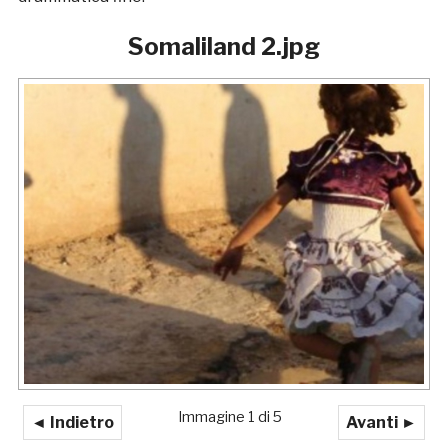
Somaliland 2.jpg
Immagine 1 di 5
◄ Indietro
Avanti ►