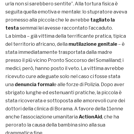
urla non si sarebbero sentite”. Alla tortura fisica è
seguita quella emotiva e mentale: lo stupratore aveva
promesso alla piccola che le avrebbe
tagliato la
testa
semmai lei avesse raccontato l’accaduto.
La bimba – già vittima della terrificante pratica, tipica
del territorio africano, della
mutilazione genitale
– è
stata immediatamente trasportata dalla madre
presso il più vicino Pronto Soccorso del Somaliland; i
medici, però, hanno posto il veto. La vittima avrebbe
ricevuto cure adeguate solo nel caso ci fosse stata
una
denuncia formal
e alle forze di Polizia. Dopo aver
sbrigato lunghe ed estenuanti pratiche, la piccola è
stata ricoverata e sottoposta alle amorevoli cure dei
dottori della clinica di Borama. A favore della 11enne
anche l’associazione umanitaria
ActionAid
, che ha
perorato la causa della bambina sino alla sua
drammatica fine.