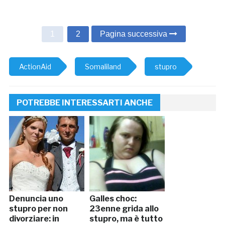
1
2
Pagina successiva
ActionAid
Somaliland
stupro
POTREBBE INTERESSARTI ANCHE
Denuncia uno
Galles choc:
stupro per non
23enne grida allo
divorziare: in
stupro, ma è tutto