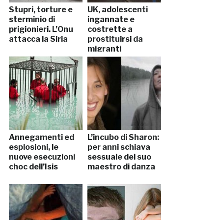
Stupri, torture e
UK, adolescenti
sterminio di
ingannate e
prigionieri. L’Onu
costrette a
attacca la Siria
prostituirsi da
migranti
Annegamenti ed
L’incubo di Sharon:
esplosioni, le
per anni schiava
nuove esecuzioni
sessuale del suo
choc dell’Isis
maestro di danza